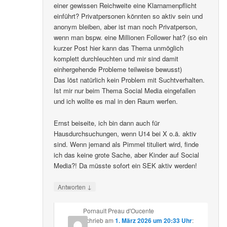
einer gewissen Reichweite eine Klarnamenpflicht
einführt? Privatpersonen könnten so aktiv sein und
anonym bleiben, aber ist man noch Privatperson,
wenn man bspw. eine Millionen Follower hat? (so ein
kurzer Post hier kann das Thema unmöglich
komplett durchleuchten und mir sind damit
einhergehende Probleme teilweise bewusst)
Das löst natürlich kein Problem mit Suchtverhalten.
Ist mir nur beim Thema Social Media eingefallen
und ich wollte es mal in den Raum werfen.
Ernst beiseite, ich bin dann auch für
Hausdurchsuchungen, wenn U14 bei X o.ä. aktiv
sind. Wenn jemand als Pimmel tituliert wird, finde
ich das keine grote Sache, aber Kinder auf Social
Media?! Da müsste sofort ein SEK aktiv werden!
↓
Antworten
Pornault Preau d'Oucente
schrieb
am
1. März 2026 um 20:33 Uhr
: