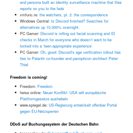
and persona built an identity surveillance machine that files
reports on you to the feds
vmfunc.re:
the watchers, pt. 2: the correspondence
Windows Central:
Is Discord finished? Searches for
alternatives up 10,000% overnight.
PC Gamer:
Discord is rolling out facial scanning and ID
checks in March for everyone who doesn’t want to be
locked into a ‘teen-appropriate experience’
PC Gamer:
Oh, good: Discord’s age verification rollout has
ties to Palantir co-founder and panopticon architect Peter
Thiel
Freedom is coming!
Freedom:
Freedom
heise online:
Neuer Konflikt: USA will europäische
Plattformgesetze aushebeln
www.spiegel.de:
US-Regierung entwickelt offenbar Portal
gegen EU-Netzsperren
DDoS auf Buchungssystem der Deutschen Bahn