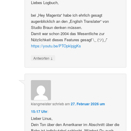
Liebes Logbuch,
bei „Hey Magenta“ habe ich ehrlich gesagt
augenblicklich an den „English Translater“ von
Studio Braun denken müssen.
Damit war schon 2004 das Wesentliche zur
Nützlichkeit dieses Features gesagt ̄\_ (ツ)_/ ̄
https://youtu.be/PTOpklpjgKs
↓
Antworten
klangmeister
schrieb
am
27. Februar 2026 um
15:17 Uhr
:
Lieber Linus,
Dein Ton über den Amerikaner im Abschnitt über die
Bahn ist indiskutabel schlecht. Würdest Du auch