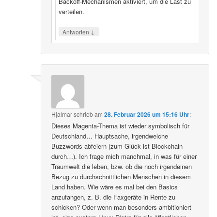
Backoff‑Mechanismen aktiviert, um die Last zu
verteilen.
↓
Antworten
Hjalmar
schrieb
am
28. Februar 2026 um 15:16 Uhr
:
Dieses Magenta-Thema ist wieder symbolisch für
Deutschland… Hauptsache, irgendwelche
Buzzwords abfeiern (zum Glück ist Blockchain
durch…). Ich frage mich manchmal, in was für einer
Traumwelt die leben, bzw. ob die noch irgendeinen
Bezug zu durchschnittlichen Menschen in diesem
Land haben. Wie wäre es mal bei den Basics
anzufangen, z. B. die Faxgeräte in Rente zu
schicken? Oder wenn man besonders ambitioniert