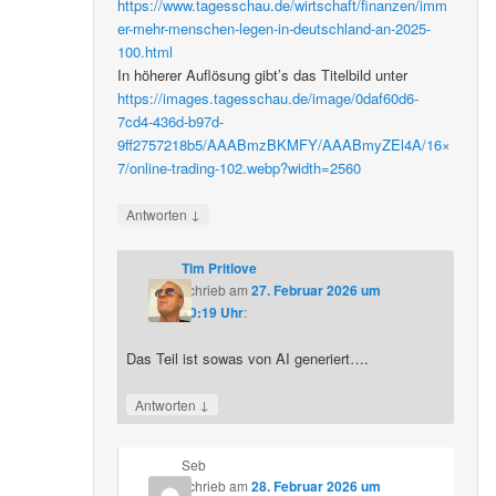
https://www.tagesschau.de/wirtschaft/finanzen/imm
er-mehr-menschen-legen-in-deutschland-an-2025-
100.html
In höherer Auflösung gibt’s das Titelbild unter
https://images.tagesschau.de/image/0daf60d6-
7cd4-436d-b97d-
9ff2757218b5/AAABmzBKMFY/AAABmyZEl4A/16×
7/online-trading-102.webp?width=2560
↓
Antworten
Tim Pritlove
schrieb
am
27. Februar 2026 um
20:19 Uhr
:
Das Teil ist sowas von AI generiert….
↓
Antworten
Seb
schrieb
am
28. Februar 2026 um