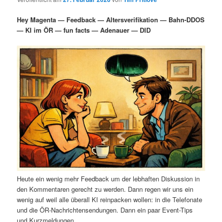
i
s
m
u
n
n
Hey Magenta — Feedback — Altersverifikation — Bahn-DDOS
g
a
— KI im ÖR — fun facts — Adenauer — DID
ä
n
e
v
n
i
r
d
g
a
e
ä
t
i
n
r
o
n
I
e
n
n
h
I
Heute ein wenig mehr Feedback um der lebhaften Diskussion in
a
n
den Kommentaren gerecht zu werden. Dann regen wir uns ein
wenig auf weil alle überall KI reinpacken wollen: in die Telefonate
l
h
und die ÖR-Nachrichtensendungen. Dann ein paar Event-Tips
und Kurzmeldungen.