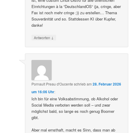
ist, eine custom Linux-Distro für alle öffentlichen
Einrichtungen à la “DeutschlandOS“ (ja, cringe, aber
Fax ist noch mehr cringe ;)) zu erstellen… Thema
Souveränität und so. Stattdessen KI über Kupfer,
danke!
↓
Antworten
Pornault Preau d'Oucente
schrieb
am
28. Februar 2026
um 16:06 Uhr
:
Ich bin für eine Volksabstimmung, ob Alkohol oder
Social Media verboten werden soll – und zwar
möglichst bald, so lange es noch genug Boomer
gibt.
Aber mal ernsthaft, macht es Sinn, dass man ab