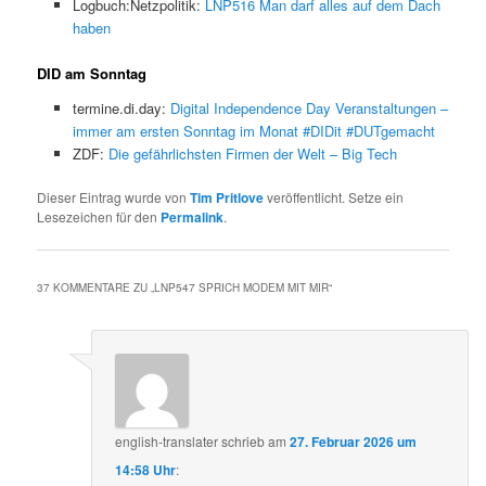
Logbuch:Netzpolitik:
LNP516 Man darf alles auf dem Dach
haben
DID am Sonntag
termine.di.day:
Digital Independence Day Veranstaltungen –
immer am ersten Sonntag im Monat #DIDit #DUTgemacht
ZDF:
Die gefährlichsten Firmen der Welt – Big Tech
Dieser Eintrag wurde von
Tim Pritlove
veröffentlicht. Setze ein
Lesezeichen für den
Permalink
.
37 KOMMENTARE ZU „
LNP547 SPRICH MODEM MIT MIR
“
english-translater
schrieb
am
27. Februar 2026 um
14:58 Uhr
: