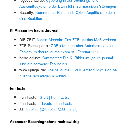
tagesschau.de:
Cyberangriff auf Buchungs- und
Auskunftssysteme der Bahn führt zu massiven Störungen
Security:
Kommentar: Russlands Cyber-Angriffe erfordern
eine Reaktion
KI-Videos im heute-Journal
DIE ZEIT:
Nicola Albrecht: Das ZDF hat das Maß verloren
ZDF Presseportal:
ZDF informiert über Aufarbeitung von
Fehlern im “heute journal” vom 15. Februar 2026
heise online:
Kommentar: Die KI-Bilder im „heute journal”
sind ein schwerer Tabubruch
www.spiegel.de:
»heute journal«: ZDF entschuldigt sich bei
Zuschauern wegen KI-Video
fun facts
Fun Facts.:
Start | Fun Facts.
Fun Facts.:
Tickets | Fun Facts.
23:
linuzifer (@linuzifer@23.social)
Adenauer-Beschlagnahme rechtswidrig