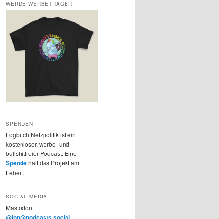
WERDE WERBETRÄGER
SPENDEN
Logbuch:Netzpolitik ist ein
kostenloser, werbe- und
bullshitfreier Podcast. Eine
Spende
hält das Projekt am
Leben.
SOCIAL MEDIA
Mastodon:
@lnp@podcasts.social