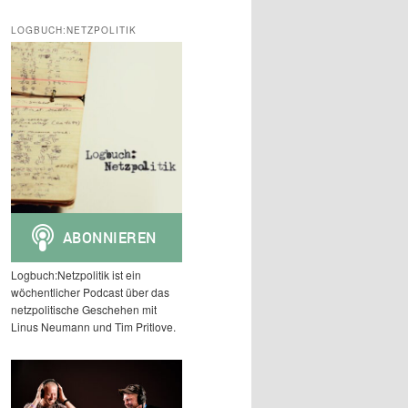
c
h
LOGBUCH:NETZPOLITIK
e
n
Logbuch:Netzpolitik ist ein
wöchentlicher Podcast über das
netzpolitische Geschehen mit
Linus Neumann und Tim Pritlove.