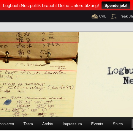
Logbuch:Netzpolitik braucht Deine Unterstützung!
Spende jetzt
CRE
Freak S
nus Neumann und Tim Pritlove
olitik
onnieren
Team
Archiv
Impressum
Events
Shirts