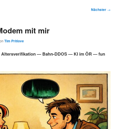
Nächster
→
Modem mit mir
on
Tim Pritlove
Altersverifikation — Bahn-DDOS — KI im ÖR — fun