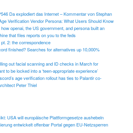
546 Da explodiert das Internet – Kommentar von Stephan
Age Verification Vendor Persona: What Users Should Know
 how openai, the US government, and persona built an
ine that files reports on you to the feds
 pt. 2: the correspondence
cord finished? Searches for alternatives up 10,000%
lling out facial scanning and ID checks in March for
t to be locked into a ‘teen-appropriate experience’
cord’s age verification rollout has ties to Palantir co-
chitect Peter Thiel
ikt: USA will europäische Plattformgesetze aushebeln
erung entwickelt offenbar Portal gegen EU-Netzsperren