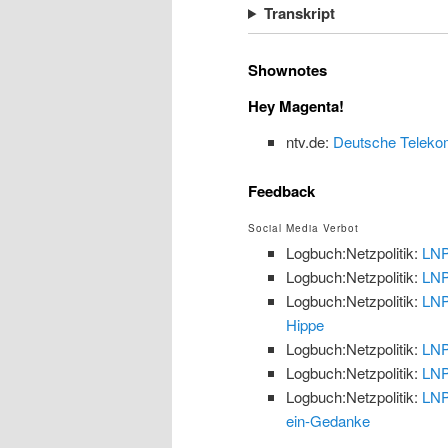
Transkript
Shownotes
Hey Magenta!
ntv.de:
Deutsche Telekom 
Feedback
Social Media Verbot
Logbuch:Netzpolitik:
LNP
Logbuch:Netzpolitik:
LNP
Logbuch:Netzpolitik:
LNP
Hippe
Logbuch:Netzpolitik:
LNP
Logbuch:Netzpolitik:
LNP
Logbuch:Netzpolitik:
LNP
ein-Gedanke