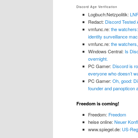
Discord Age Verification
Logbuch:Netzpolitik:
LNP
Redact:
Discord Tested 
vmfunc.re:
the watchers:
identity surveillance mach
vmfunc.re:
the watchers,
Windows Central:
Is Dis
overnight.
PC Gamer:
Discord is ro
everyone who doesn’t wan
PC Gamer:
Oh, good: Dis
founder and panopticon ar
Freedom is coming!
Freedom:
Freedom
heise online:
Neuer Konfl
www.spiegel.de:
US-Regi