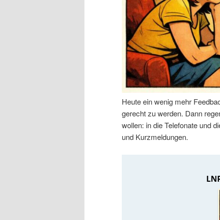
n
r
I
e
n
n
h
I
Heute ein wenig mehr Feedbac
a
n
gerecht zu werden. Dann regen 
wollen: in die Telefonate und
l
h
und Kurzmeldungen.
t
a
s
l
p
t