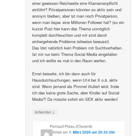
einer gewissen Reichweite eine Klarnamenpflicht
einführt? Privatpersonen könnten so aktiv sein und
anonym bleiben, aber ist man noch Privatperson,
wenn man bspw. eine Millionen Follower hat? (so ein
kurzer Post hier kann das Thema unmöglich
komplett durchleuchten und mir sind damit
einhergehende Probleme teilweise bewusst)
Das löst natürlich kein Problem mit Suchtverhalten.
Ist mir nur beim Thema Social Media eingefallen
und ich wollte es mal in den Raum werfen.
Ernst beiseite, ich bin dann auch für
Hausdurchsuchungen, wenn U14 bei X o.ä. aktiv
sind. Wenn jemand als Pimmel tituliert wird, finde
ich das keine grote Sache, aber Kinder auf Social
Media?! Da müsste sofort ein SEK aktiv werden!
↓
Antworten
Pornault Preau d'Oucente
schrieb
am
1. März 2026 um 20:33 Uhr
: