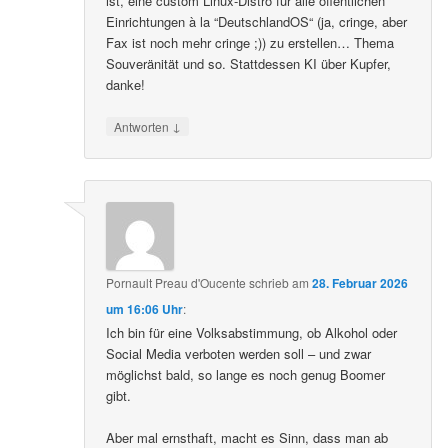
ist, eine custom Linux-Distro für alle öffentlichen
Einrichtungen à la “DeutschlandOS“ (ja, cringe, aber
Fax ist noch mehr cringe ;)) zu erstellen… Thema
Souveränität und so. Stattdessen KI über Kupfer,
danke!
↓
Antworten
Pornault Preau d'Oucente
schrieb
am
28. Februar 2026
um 16:06 Uhr
:
Ich bin für eine Volksabstimmung, ob Alkohol oder
Social Media verboten werden soll – und zwar
möglichst bald, so lange es noch genug Boomer
gibt.
Aber mal ernsthaft, macht es Sinn, dass man ab