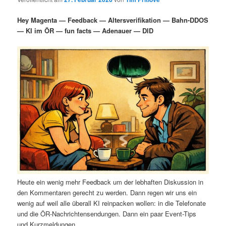
i
s
m
u
n
n
Hey Magenta — Feedback — Altersverifikation — Bahn-DDOS
g
a
— KI im ÖR — fun facts — Adenauer — DID
ä
n
e
v
n
i
r
d
g
a
e
ä
t
i
n
r
o
n
I
e
n
n
h
I
Heute ein wenig mehr Feedback um der lebhaften Diskussion in
a
n
den Kommentaren gerecht zu werden. Dann regen wir uns ein
wenig auf weil alle überall KI reinpacken wollen: in die Telefonate
l
h
und die ÖR-Nachrichtensendungen. Dann ein paar Event-Tips
und Kurzmeldungen.