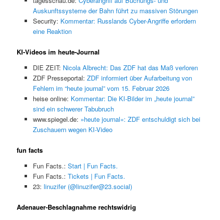
tagesschau.de:
Cyberangriff auf Buchungs- und
Auskunftssysteme der Bahn führt zu massiven Störungen
Security:
Kommentar: Russlands Cyber-Angriffe erfordern
eine Reaktion
KI-Videos im heute-Journal
DIE ZEIT:
Nicola Albrecht: Das ZDF hat das Maß verloren
ZDF Presseportal:
ZDF informiert über Aufarbeitung von
Fehlern im “heute journal” vom 15. Februar 2026
heise online:
Kommentar: Die KI-Bilder im „heute journal”
sind ein schwerer Tabubruch
www.spiegel.de:
»heute journal«: ZDF entschuldigt sich bei
Zuschauern wegen KI-Video
fun facts
Fun Facts.:
Start | Fun Facts.
Fun Facts.:
Tickets | Fun Facts.
23:
linuzifer (@linuzifer@23.social)
Adenauer-Beschlagnahme rechtswidrig