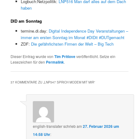
Logbuch:Netzpolitik:
LNP516 Man darf alles auf dem Dach
haben
DID am Sonntag
termine.di.day:
Digital Independence Day Veranstaltungen –
immer am ersten Sonntag im Monat #DIDit #DUTgemacht
ZDF:
Die gefährlichsten Firmen der Welt – Big Tech
Dieser Eintrag wurde von
Tim Pritlove
veröffentlicht. Setze ein
Lesezeichen für den
Permalink
.
37 KOMMENTARE ZU „
LNP547 SPRICH MODEM MIT MIR
“
english-translater
schrieb
am
27. Februar 2026 um
14:58 Uhr
: