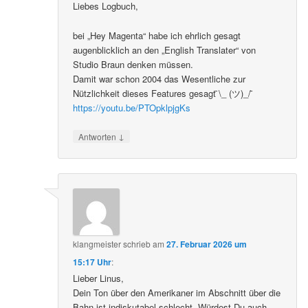
Liebes Logbuch,
bei „Hey Magenta“ habe ich ehrlich gesagt
augenblicklich an den „English Translater“ von
Studio Braun denken müssen.
Damit war schon 2004 das Wesentliche zur
Nützlichkeit dieses Features gesagt ̄\_ (ツ)_/ ̄
https://youtu.be/PTOpklpjgKs
↓
Antworten
klangmeister
schrieb
am
27. Februar 2026 um
15:17 Uhr
:
Lieber Linus,
Dein Ton über den Amerikaner im Abschnitt über die
Bahn ist indiskutabel schlecht. Würdest Du auch