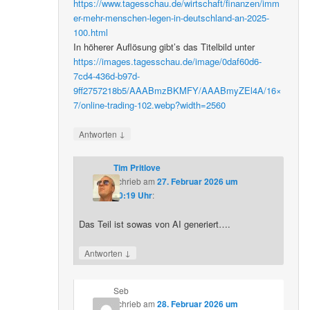
https://www.tagesschau.de/wirtschaft/finanzen/imm
er-mehr-menschen-legen-in-deutschland-an-2025-
100.html
In höherer Auflösung gibt’s das Titelbild unter
https://images.tagesschau.de/image/0daf60d6-
7cd4-436d-b97d-
9ff2757218b5/AAABmzBKMFY/AAABmyZEl4A/16×
7/online-trading-102.webp?width=2560
↓
Antworten
Tim Pritlove
schrieb
am
27. Februar 2026 um
20:19 Uhr
:
Das Teil ist sowas von AI generiert….
↓
Antworten
Seb
schrieb
am
28. Februar 2026 um