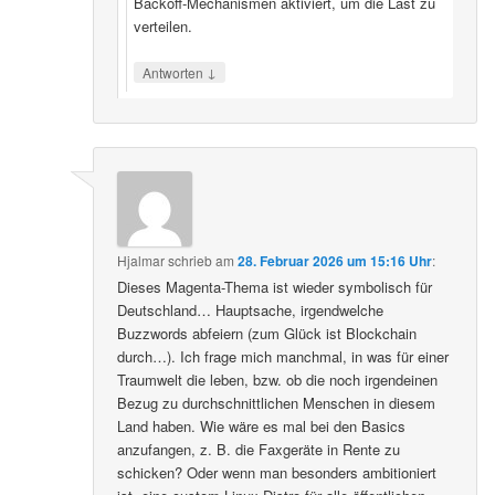
Backoff‑Mechanismen aktiviert, um die Last zu
verteilen.
↓
Antworten
Hjalmar
schrieb
am
28. Februar 2026 um 15:16 Uhr
:
Dieses Magenta-Thema ist wieder symbolisch für
Deutschland… Hauptsache, irgendwelche
Buzzwords abfeiern (zum Glück ist Blockchain
durch…). Ich frage mich manchmal, in was für einer
Traumwelt die leben, bzw. ob die noch irgendeinen
Bezug zu durchschnittlichen Menschen in diesem
Land haben. Wie wäre es mal bei den Basics
anzufangen, z. B. die Faxgeräte in Rente zu
schicken? Oder wenn man besonders ambitioniert