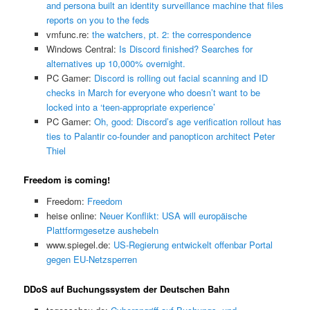
and persona built an identity surveillance machine that files
reports on you to the feds
vmfunc.re:
the watchers, pt. 2: the correspondence
Windows Central:
Is Discord finished? Searches for
alternatives up 10,000% overnight.
PC Gamer:
Discord is rolling out facial scanning and ID
checks in March for everyone who doesn’t want to be
locked into a ‘teen-appropriate experience’
PC Gamer:
Oh, good: Discord’s age verification rollout has
ties to Palantir co-founder and panopticon architect Peter
Thiel
Freedom is coming!
Freedom:
Freedom
heise online:
Neuer Konflikt: USA will europäische
Plattformgesetze aushebeln
www.spiegel.de:
US-Regierung entwickelt offenbar Portal
gegen EU-Netzsperren
DDoS auf Buchungssystem der Deutschen Bahn