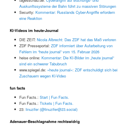
tagesschau.de:
Cyberangriff auf Buchungs- und
Auskunftssysteme der Bahn führt zu massiven Störungen
Security:
Kommentar: Russlands Cyber-Angriffe erfordern
eine Reaktion
KI-Videos im heute-Journal
DIE ZEIT:
Nicola Albrecht: Das ZDF hat das Maß verloren
ZDF Presseportal:
ZDF informiert über Aufarbeitung von
Fehlern im “heute journal” vom 15. Februar 2026
heise online:
Kommentar: Die KI-Bilder im „heute journal”
sind ein schwerer Tabubruch
www.spiegel.de:
»heute journal«: ZDF entschuldigt sich bei
Zuschauern wegen KI-Video
fun facts
Fun Facts.:
Start | Fun Facts.
Fun Facts.:
Tickets | Fun Facts.
23:
linuzifer (@linuzifer@23.social)
Adenauer-Beschlagnahme rechtswidrig