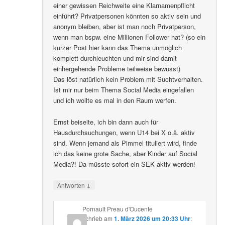
einer gewissen Reichweite eine Klarnamenpflicht
einführt? Privatpersonen könnten so aktiv sein und
anonym bleiben, aber ist man noch Privatperson,
wenn man bspw. eine Millionen Follower hat? (so ein
kurzer Post hier kann das Thema unmöglich
komplett durchleuchten und mir sind damit
einhergehende Probleme teilweise bewusst)
Das löst natürlich kein Problem mit Suchtverhalten.
Ist mir nur beim Thema Social Media eingefallen
und ich wollte es mal in den Raum werfen.
Ernst beiseite, ich bin dann auch für
Hausdurchsuchungen, wenn U14 bei X o.ä. aktiv
sind. Wenn jemand als Pimmel tituliert wird, finde
ich das keine grote Sache, aber Kinder auf Social
Media?! Da müsste sofort ein SEK aktiv werden!
↓
Antworten
Pornault Preau d'Oucente
schrieb
am
1. März 2026 um 20:33 Uhr
: