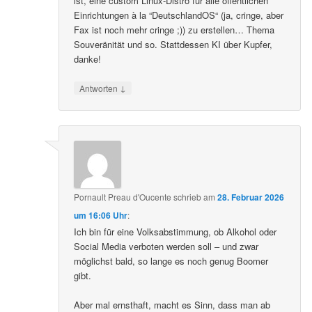
ist, eine custom Linux-Distro für alle öffentlichen
Einrichtungen à la “DeutschlandOS“ (ja, cringe, aber
Fax ist noch mehr cringe ;)) zu erstellen… Thema
Souveränität und so. Stattdessen KI über Kupfer,
danke!
↓
Antworten
Pornault Preau d'Oucente
schrieb
am
28. Februar 2026
um 16:06 Uhr
:
Ich bin für eine Volksabstimmung, ob Alkohol oder
Social Media verboten werden soll – und zwar
möglichst bald, so lange es noch genug Boomer
gibt.
Aber mal ernsthaft, macht es Sinn, dass man ab