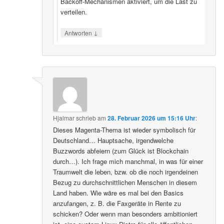
Backoff‑Mechanismen aktiviert, um die Last zu
verteilen.
↓
Antworten
Hjalmar
schrieb
am
28. Februar 2026 um 15:16 Uhr
:
Dieses Magenta-Thema ist wieder symbolisch für
Deutschland… Hauptsache, irgendwelche
Buzzwords abfeiern (zum Glück ist Blockchain
durch…). Ich frage mich manchmal, in was für einer
Traumwelt die leben, bzw. ob die noch irgendeinen
Bezug zu durchschnittlichen Menschen in diesem
Land haben. Wie wäre es mal bei den Basics
anzufangen, z. B. die Faxgeräte in Rente zu
schicken? Oder wenn man besonders ambitioniert