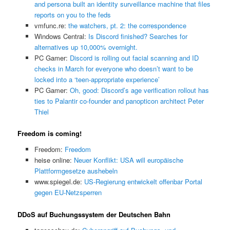
and persona built an identity surveillance machine that files
reports on you to the feds
vmfunc.re:
the watchers, pt. 2: the correspondence
Windows Central:
Is Discord finished? Searches for
alternatives up 10,000% overnight.
PC Gamer:
Discord is rolling out facial scanning and ID
checks in March for everyone who doesn’t want to be
locked into a ‘teen-appropriate experience’
PC Gamer:
Oh, good: Discord’s age verification rollout has
ties to Palantir co-founder and panopticon architect Peter
Thiel
Freedom is coming!
Freedom:
Freedom
heise online:
Neuer Konflikt: USA will europäische
Plattformgesetze aushebeln
www.spiegel.de:
US-Regierung entwickelt offenbar Portal
gegen EU-Netzsperren
DDoS auf Buchungssystem der Deutschen Bahn