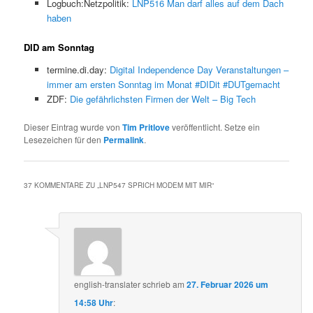
Logbuch:Netzpolitik:
LNP516 Man darf alles auf dem Dach
haben
DID am Sonntag
termine.di.day:
Digital Independence Day Veranstaltungen –
immer am ersten Sonntag im Monat #DIDit #DUTgemacht
ZDF:
Die gefährlichsten Firmen der Welt – Big Tech
Dieser Eintrag wurde von
Tim Pritlove
veröffentlicht. Setze ein
Lesezeichen für den
Permalink
.
37 KOMMENTARE ZU „
LNP547 SPRICH MODEM MIT MIR
“
english-translater
schrieb
am
27. Februar 2026 um
14:58 Uhr
: