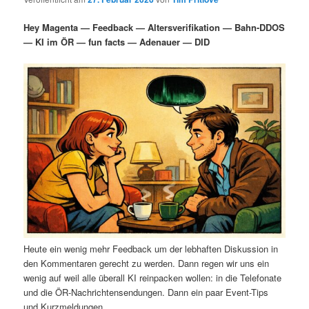
i
s
m
u
n
n
Hey Magenta — Feedback — Altersverifikation — Bahn-DDOS
g
a
— KI im ÖR — fun facts — Adenauer — DID
ä
n
e
v
n
i
r
d
g
a
e
ä
t
i
n
r
o
n
I
e
n
n
h
I
Heute ein wenig mehr Feedback um der lebhaften Diskussion in
a
n
den Kommentaren gerecht zu werden. Dann regen wir uns ein
wenig auf weil alle überall KI reinpacken wollen: in die Telefonate
l
h
und die ÖR-Nachrichtensendungen. Dann ein paar Event-Tips
und Kurzmeldungen.