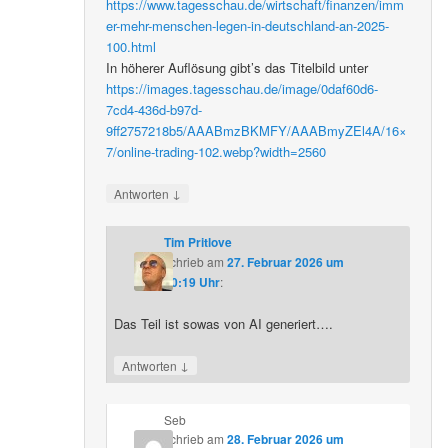
https://www.tagesschau.de/wirtschaft/finanzen/imm
er-mehr-menschen-legen-in-deutschland-an-2025-
100.html
In höherer Auflösung gibt’s das Titelbild unter
https://images.tagesschau.de/image/0daf60d6-
7cd4-436d-b97d-
9ff2757218b5/AAABmzBKMFY/AAABmyZEl4A/16×
7/online-trading-102.webp?width=2560
↓
Antworten
Tim Pritlove
schrieb
am
27. Februar 2026 um
20:19 Uhr
:
Das Teil ist sowas von AI generiert….
↓
Antworten
Seb
schrieb
am
28. Februar 2026 um