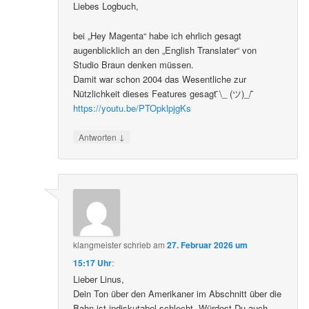
Liebes Logbuch,
bei „Hey Magenta“ habe ich ehrlich gesagt
augenblicklich an den „English Translater“ von
Studio Braun denken müssen.
Damit war schon 2004 das Wesentliche zur
Nützlichkeit dieses Features gesagt ̄\_ (ツ)_/ ̄
https://youtu.be/PTOpklpjgKs
↓
Antworten
klangmeister
schrieb
am
27. Februar 2026 um
15:17 Uhr
:
Lieber Linus,
Dein Ton über den Amerikaner im Abschnitt über die
Bahn ist indiskutabel schlecht. Würdest Du auch