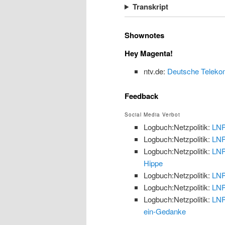
Transkript
Shownotes
Hey Magenta!
ntv.de:
Deutsche Telekom 
Feedback
Social Media Verbot
Logbuch:Netzpolitik:
LNP
Logbuch:Netzpolitik:
LNP
Logbuch:Netzpolitik:
LNP
Hippe
Logbuch:Netzpolitik:
LNP
Logbuch:Netzpolitik:
LNP
Logbuch:Netzpolitik:
LNP
ein-Gedanke