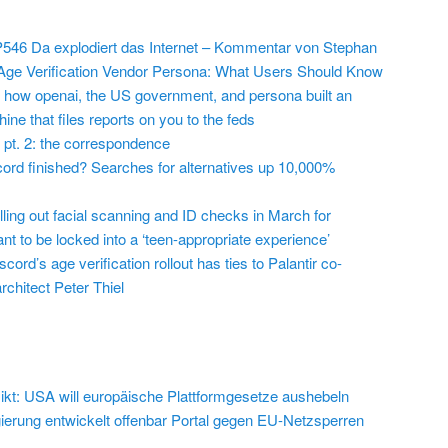
546 Da explodiert das Internet – Kommentar von Stephan
Age Verification Vendor Persona: What Users Should Know
 how openai, the US government, and persona built an
ine that files reports on you to the feds
 pt. 2: the correspondence
cord finished? Searches for alternatives up 10,000%
lling out facial scanning and ID checks in March for
t to be locked into a ‘teen-appropriate experience’
cord’s age verification rollout has ties to Palantir co-
chitect Peter Thiel
ikt: USA will europäische Plattformgesetze aushebeln
erung entwickelt offenbar Portal gegen EU-Netzsperren