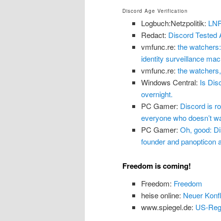
Discord Age Verification
Logbuch:Netzpolitik:
LNP
Redact:
Discord Tested 
vmfunc.re:
the watchers:
identity surveillance mach
vmfunc.re:
the watchers,
Windows Central:
Is Dis
overnight.
PC Gamer:
Discord is ro
everyone who doesn’t wan
PC Gamer:
Oh, good: Dis
founder and panopticon ar
Freedom is coming!
Freedom:
Freedom
heise online:
Neuer Konfl
www.spiegel.de:
US-Regi