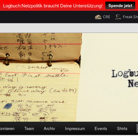
Logbuch:Netzpolitik braucht Deine Unterstützung!
Spende jetzt
CRE
Freak S
nus Neumann und Tim Pritlove
olitik
onnieren
Team
Archiv
Impressum
Events
Shirts