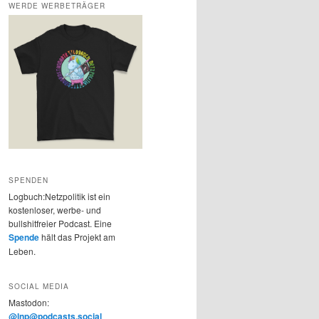
WERDE WERBETRÄGER
SPENDEN
Logbuch:Netzpolitik ist ein
kostenloser, werbe- und
bullshitfreier Podcast. Eine
Spende
hält das Projekt am
Leben.
SOCIAL MEDIA
Mastodon:
@lnp@podcasts.social