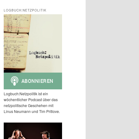
c
h
LOGBUCH:NETZPOLITIK
e
n
Logbuch:Netzpolitik ist ein
wöchentlicher Podcast über das
netzpolitische Geschehen mit
Linus Neumann und Tim Pritlove.