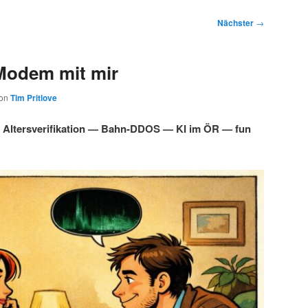
Nächster
→
Modem mit mir
on
Tim Pritlove
Altersverifikation — Bahn-DDOS — KI im ÖR — fun