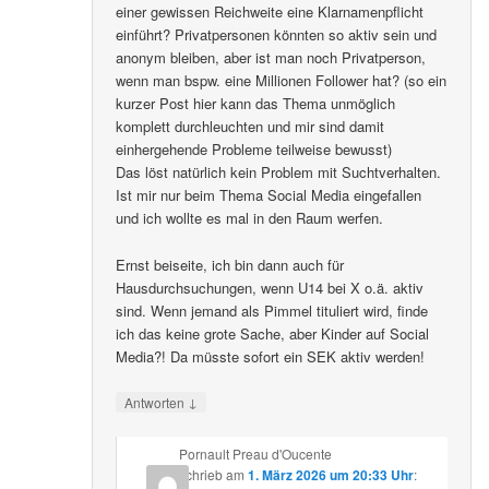
einer gewissen Reichweite eine Klarnamenpflicht
einführt? Privatpersonen könnten so aktiv sein und
anonym bleiben, aber ist man noch Privatperson,
wenn man bspw. eine Millionen Follower hat? (so ein
kurzer Post hier kann das Thema unmöglich
komplett durchleuchten und mir sind damit
einhergehende Probleme teilweise bewusst)
Das löst natürlich kein Problem mit Suchtverhalten.
Ist mir nur beim Thema Social Media eingefallen
und ich wollte es mal in den Raum werfen.
Ernst beiseite, ich bin dann auch für
Hausdurchsuchungen, wenn U14 bei X o.ä. aktiv
sind. Wenn jemand als Pimmel tituliert wird, finde
ich das keine grote Sache, aber Kinder auf Social
Media?! Da müsste sofort ein SEK aktiv werden!
↓
Antworten
Pornault Preau d'Oucente
schrieb
am
1. März 2026 um 20:33 Uhr
: