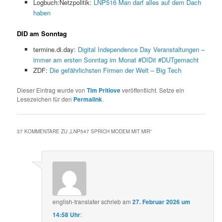
Logbuch:Netzpolitik:
LNP516 Man darf alles auf dem Dach
haben
DID am Sonntag
termine.di.day:
Digital Independence Day Veranstaltungen –
immer am ersten Sonntag im Monat #DIDit #DUTgemacht
ZDF:
Die gefährlichsten Firmen der Welt – Big Tech
Dieser Eintrag wurde von
Tim Pritlove
veröffentlicht. Setze ein
Lesezeichen für den
Permalink
.
37 KOMMENTARE ZU „
LNP547 SPRICH MODEM MIT MIR
“
english-translater
schrieb
am
27. Februar 2026 um
14:58 Uhr
: