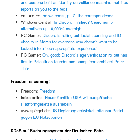
and persona built an identity surveillance machine that files
reports on you to the feds
vmfunc.re:
the watchers, pt. 2: the correspondence
Windows Central:
Is Discord finished? Searches for
alternatives up 10,000% overnight.
PC Gamer:
Discord is rolling out facial scanning and ID
checks in March for everyone who doesn’t want to be
locked into a ‘teen-appropriate experience’
PC Gamer:
Oh, good: Discord’s age verification rollout has
ties to Palantir co-founder and panopticon architect Peter
Thiel
Freedom is coming!
Freedom:
Freedom
heise online:
Neuer Konflikt: USA will europäische
Plattformgesetze aushebeln
www.spiegel.de:
US-Regierung entwickelt offenbar Portal
gegen EU-Netzsperren
DDoS auf Buchungssystem der Deutschen Bahn