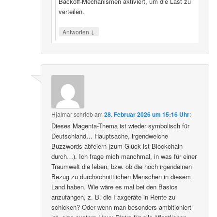
Backoff‑Mechanismen aktiviert, um die Last zu
verteilen.
↓
Antworten
Hjalmar
schrieb
am
28. Februar 2026 um 15:16 Uhr
:
Dieses Magenta-Thema ist wieder symbolisch für
Deutschland… Hauptsache, irgendwelche
Buzzwords abfeiern (zum Glück ist Blockchain
durch…). Ich frage mich manchmal, in was für einer
Traumwelt die leben, bzw. ob die noch irgendeinen
Bezug zu durchschnittlichen Menschen in diesem
Land haben. Wie wäre es mal bei den Basics
anzufangen, z. B. die Faxgeräte in Rente zu
schicken? Oder wenn man besonders ambitioniert