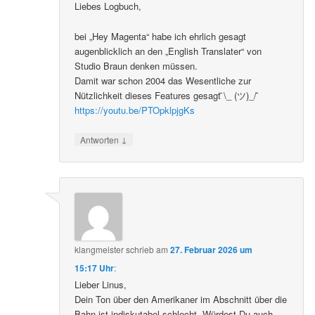
Liebes Logbuch,
bei „Hey Magenta“ habe ich ehrlich gesagt
augenblicklich an den „English Translater“ von
Studio Braun denken müssen.
Damit war schon 2004 das Wesentliche zur
Nützlichkeit dieses Features gesagt ̄\_ (ツ)_/ ̄
https://youtu.be/PTOpklpjgKs
↓
Antworten
klangmeister
schrieb
am
27. Februar 2026 um
15:17 Uhr
:
Lieber Linus,
Dein Ton über den Amerikaner im Abschnitt über die
Bahn ist indiskutabel schlecht. Würdest Du auch