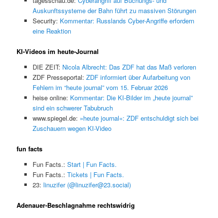
tagesschau.de:
Cyberangriff auf Buchungs- und
Auskunftssysteme der Bahn führt zu massiven Störungen
Security:
Kommentar: Russlands Cyber-Angriffe erfordern
eine Reaktion
KI-Videos im heute-Journal
DIE ZEIT:
Nicola Albrecht: Das ZDF hat das Maß verloren
ZDF Presseportal:
ZDF informiert über Aufarbeitung von
Fehlern im “heute journal” vom 15. Februar 2026
heise online:
Kommentar: Die KI-Bilder im „heute journal”
sind ein schwerer Tabubruch
www.spiegel.de:
»heute journal«: ZDF entschuldigt sich bei
Zuschauern wegen KI-Video
fun facts
Fun Facts.:
Start | Fun Facts.
Fun Facts.:
Tickets | Fun Facts.
23:
linuzifer (@linuzifer@23.social)
Adenauer-Beschlagnahme rechtswidrig