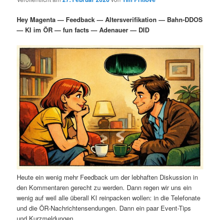
i
s
m
u
n
n
Hey Magenta — Feedback — Altersverifikation — Bahn-DDOS
g
a
— KI im ÖR — fun facts — Adenauer — DID
ä
n
e
v
n
i
r
d
g
a
e
ä
t
i
n
r
o
n
I
e
n
n
h
I
Heute ein wenig mehr Feedback um der lebhaften Diskussion in
a
n
den Kommentaren gerecht zu werden. Dann regen wir uns ein
wenig auf weil alle überall KI reinpacken wollen: in die Telefonate
l
h
und die ÖR-Nachrichtensendungen. Dann ein paar Event-Tips
und Kurzmeldungen.