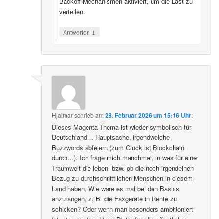
Backoff‑Mechanismen aktiviert, um die Last zu
verteilen.
↓
Antworten
Hjalmar
schrieb
am
28. Februar 2026 um 15:16 Uhr
:
Dieses Magenta-Thema ist wieder symbolisch für
Deutschland… Hauptsache, irgendwelche
Buzzwords abfeiern (zum Glück ist Blockchain
durch…). Ich frage mich manchmal, in was für einer
Traumwelt die leben, bzw. ob die noch irgendeinen
Bezug zu durchschnittlichen Menschen in diesem
Land haben. Wie wäre es mal bei den Basics
anzufangen, z. B. die Faxgeräte in Rente zu
schicken? Oder wenn man besonders ambitioniert