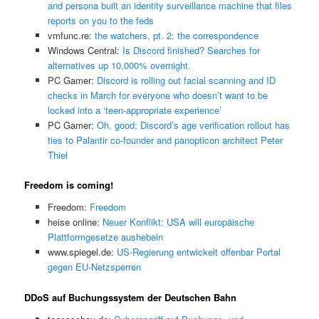
and persona built an identity surveillance machine that files
reports on you to the feds
vmfunc.re:
the watchers, pt. 2: the correspondence
Windows Central:
Is Discord finished? Searches for
alternatives up 10,000% overnight.
PC Gamer:
Discord is rolling out facial scanning and ID
checks in March for everyone who doesn’t want to be
locked into a ‘teen-appropriate experience’
PC Gamer:
Oh, good: Discord’s age verification rollout has
ties to Palantir co-founder and panopticon architect Peter
Thiel
Freedom is coming!
Freedom:
Freedom
heise online:
Neuer Konflikt: USA will europäische
Plattformgesetze aushebeln
www.spiegel.de:
US-Regierung entwickelt offenbar Portal
gegen EU-Netzsperren
DDoS auf Buchungssystem der Deutschen Bahn