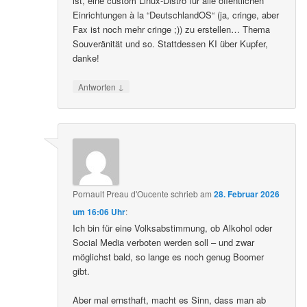
ist, eine custom Linux-Distro für alle öffentlichen
Einrichtungen à la “DeutschlandOS“ (ja, cringe, aber
Fax ist noch mehr cringe ;)) zu erstellen… Thema
Souveränität und so. Stattdessen KI über Kupfer,
danke!
↓
Antworten
Pornault Preau d'Oucente
schrieb
am
28. Februar 2026
um 16:06 Uhr
:
Ich bin für eine Volksabstimmung, ob Alkohol oder
Social Media verboten werden soll – und zwar
möglichst bald, so lange es noch genug Boomer
gibt.
Aber mal ernsthaft, macht es Sinn, dass man ab