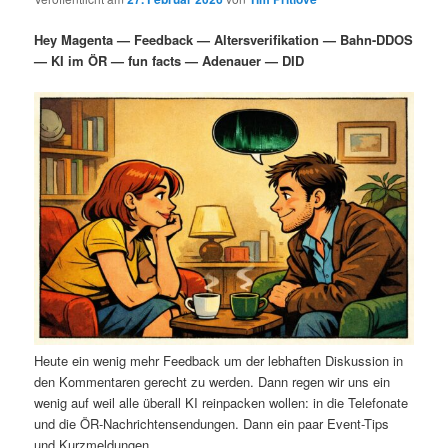
i
s
m
u
n
n
Hey Magenta — Feedback — Altersverifikation — Bahn-DDOS
g
a
— KI im ÖR — fun facts — Adenauer — DID
ä
n
e
v
n
i
r
d
g
a
e
ä
t
i
n
r
o
n
I
e
n
n
h
I
Heute ein wenig mehr Feedback um der lebhaften Diskussion in
a
n
den Kommentaren gerecht zu werden. Dann regen wir uns ein
wenig auf weil alle überall KI reinpacken wollen: in die Telefonate
l
h
und die ÖR-Nachrichtensendungen. Dann ein paar Event-Tips
und Kurzmeldungen.