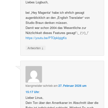
Liebes Logbuch,
bei „Hey Magenta“ habe ich ehrlich gesagt
augenblicklich an den „English Translater“ von
Studio Braun denken müssen.
Damit war schon 2004 das Wesentliche zur
Nützlichkeit dieses Features gesagt ̄\_ (ツ)_/ ̄
https://youtu.be/PTOpklpjgKs
↓
Antworten
klangmeister
schrieb
am
27. Februar 2026 um
15:17 Uhr
:
Lieber Linus,
Dein Ton über den Amerikaner im Abschnitt über die
Bahn ist indiskutabel schlecht. Würdest Du auch