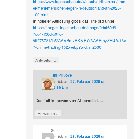
https://www.tagesschau.de/wirtschaft/finanzen/imm
er-mehr-menschen-legen-in-deutschland-an-2025-
100.html
In höherer Auflösung gibt’s das Titelbild unter
https://images.tagesschau.de/image/0daf60d6-
7cd4-436d-b97d-
9ff2757218b5/AAABmzBKMFY/AAABmyZEl4A/16×
7/online-trading-102.webp?width=2560
↓
Antworten
Tim Pritlove
schrieb
am
27. Februar 2026 um
20:19 Uhr
:
Das Teil ist sowas von AI generiert….
↓
Antworten
Seb
schrieb
am
28. Februar 2026 um