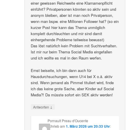
einer gewissen Reichweite eine Klarnamenpflicht
einführt? Privatpersonen könnten so aktiv sein und
anonym bleiben, aber ist man noch Privatperson,
wenn man bspw. eine Millionen Follower hat? (so ein
kurzer Post hier kann das Thema unmöglich
komplett durchleuchten und mir sind damit
einhergehende Probleme teilweise bewusst)
Das löst natürlich kein Problem mit Suchtverhalten.
Ist mir nur beim Thema Social Media eingefallen
und ich wollte es mal in den Raum werfen.
Ernst beiseite, ich bin dann auch für
Hausdurchsuchungen, wenn U14 bei X o.ä. aktiv
sind. Wenn jemand als Pimmel tituliert wird, finde
ich das keine grote Sache, aber Kinder auf Social
Media?! Da müsste sofort ein SEK aktiv werden!
↓
Antworten
Pornault Preau d'Oucente
schrieb
am
1. März 2026 um 20:33 Uhr
: