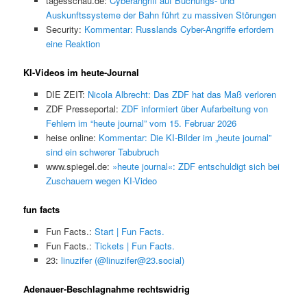
tagesschau.de:
Cyberangriff auf Buchungs- und
Auskunftssysteme der Bahn führt zu massiven Störungen
Security:
Kommentar: Russlands Cyber-Angriffe erfordern
eine Reaktion
KI-Videos im heute-Journal
DIE ZEIT:
Nicola Albrecht: Das ZDF hat das Maß verloren
ZDF Presseportal:
ZDF informiert über Aufarbeitung von
Fehlern im “heute journal” vom 15. Februar 2026
heise online:
Kommentar: Die KI-Bilder im „heute journal”
sind ein schwerer Tabubruch
www.spiegel.de:
»heute journal«: ZDF entschuldigt sich bei
Zuschauern wegen KI-Video
fun facts
Fun Facts.:
Start | Fun Facts.
Fun Facts.:
Tickets | Fun Facts.
23:
linuzifer (@linuzifer@23.social)
Adenauer-Beschlagnahme rechtswidrig