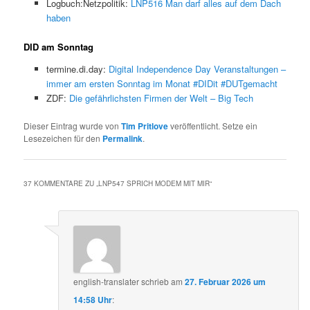
Logbuch:Netzpolitik:
LNP516 Man darf alles auf dem Dach
haben
DID am Sonntag
termine.di.day:
Digital Independence Day Veranstaltungen –
immer am ersten Sonntag im Monat #DIDit #DUTgemacht
ZDF:
Die gefährlichsten Firmen der Welt – Big Tech
Dieser Eintrag wurde von
Tim Pritlove
veröffentlicht. Setze ein
Lesezeichen für den
Permalink
.
37 KOMMENTARE ZU „
LNP547 SPRICH MODEM MIT MIR
“
english-translater
schrieb
am
27. Februar 2026 um
14:58 Uhr
: