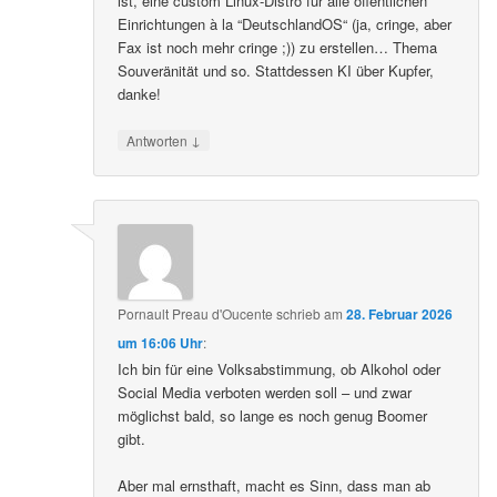
ist, eine custom Linux-Distro für alle öffentlichen
Einrichtungen à la “DeutschlandOS“ (ja, cringe, aber
Fax ist noch mehr cringe ;)) zu erstellen… Thema
Souveränität und so. Stattdessen KI über Kupfer,
danke!
↓
Antworten
Pornault Preau d'Oucente
schrieb
am
28. Februar 2026
um 16:06 Uhr
:
Ich bin für eine Volksabstimmung, ob Alkohol oder
Social Media verboten werden soll – und zwar
möglichst bald, so lange es noch genug Boomer
gibt.
Aber mal ernsthaft, macht es Sinn, dass man ab