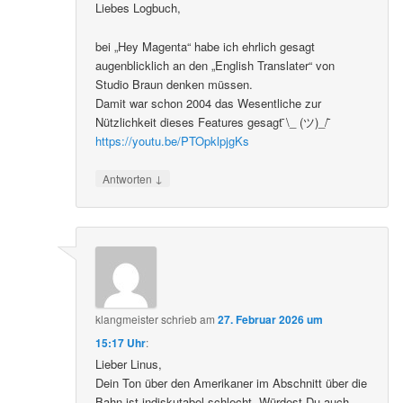
Liebes Logbuch,
bei „Hey Magenta“ habe ich ehrlich gesagt
augenblicklich an den „English Translater“ von
Studio Braun denken müssen.
Damit war schon 2004 das Wesentliche zur
Nützlichkeit dieses Features gesagt ̄\_ (ツ)_/ ̄
https://youtu.be/PTOpklpjgKs
↓
Antworten
klangmeister
schrieb
am
27. Februar 2026 um
15:17 Uhr
:
Lieber Linus,
Dein Ton über den Amerikaner im Abschnitt über die
Bahn ist indiskutabel schlecht. Würdest Du auch