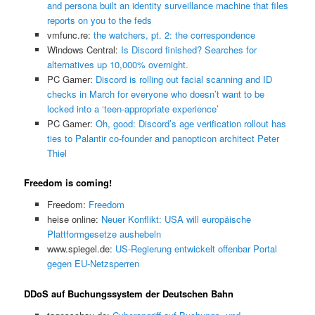
and persona built an identity surveillance machine that files
reports on you to the feds
vmfunc.re:
the watchers, pt. 2: the correspondence
Windows Central:
Is Discord finished? Searches for
alternatives up 10,000% overnight.
PC Gamer:
Discord is rolling out facial scanning and ID
checks in March for everyone who doesn’t want to be
locked into a ‘teen-appropriate experience’
PC Gamer:
Oh, good: Discord’s age verification rollout has
ties to Palantir co-founder and panopticon architect Peter
Thiel
Freedom is coming!
Freedom:
Freedom
heise online:
Neuer Konflikt: USA will europäische
Plattformgesetze aushebeln
www.spiegel.de:
US-Regierung entwickelt offenbar Portal
gegen EU-Netzsperren
DDoS auf Buchungssystem der Deutschen Bahn