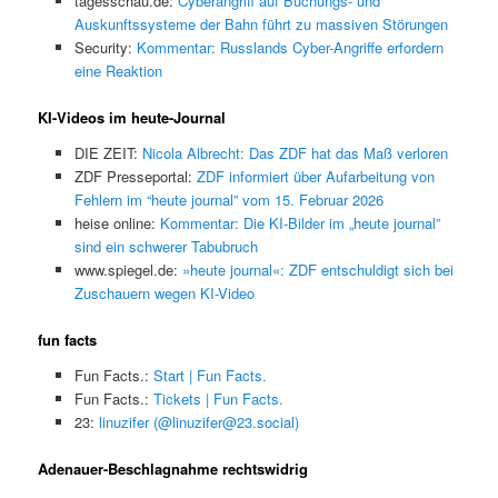
tagesschau.de:
Cyberangriff auf Buchungs- und
Auskunftssysteme der Bahn führt zu massiven Störungen
Security:
Kommentar: Russlands Cyber-Angriffe erfordern
eine Reaktion
KI-Videos im heute-Journal
DIE ZEIT:
Nicola Albrecht: Das ZDF hat das Maß verloren
ZDF Presseportal:
ZDF informiert über Aufarbeitung von
Fehlern im “heute journal” vom 15. Februar 2026
heise online:
Kommentar: Die KI-Bilder im „heute journal”
sind ein schwerer Tabubruch
www.spiegel.de:
»heute journal«: ZDF entschuldigt sich bei
Zuschauern wegen KI-Video
fun facts
Fun Facts.:
Start | Fun Facts.
Fun Facts.:
Tickets | Fun Facts.
23:
linuzifer (@linuzifer@23.social)
Adenauer-Beschlagnahme rechtswidrig