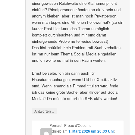
einer gewissen Reichweite eine Klarnamenpflicht
einführt? Privatpersonen könnten so aktiv sein und
anonym bleiben, aber ist man noch Privatperson,
wenn man bspw. eine Millionen Follower hat? (so ein
kurzer Post hier kann das Thema unmöglich
komplett durchleuchten und mir sind damit
einhergehende Probleme teilweise bewusst)
Das löst natürlich kein Problem mit Suchtverhalten.
Ist mir nur beim Thema Social Media eingefallen
und ich wollte es mal in den Raum werfen.
Ernst beiseite, ich bin dann auch für
Hausdurchsuchungen, wenn U14 bei X o.ä. aktiv
sind. Wenn jemand als Pimmel tituliert wird, finde
ich das keine grote Sache, aber Kinder auf Social
Media?! Da müsste sofort ein SEK aktiv werden!
↓
Antworten
Pornault Preau d'Oucente
schrieb
am
1. März 2026 um 20:33 Uhr
: