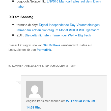
Logbuch:Netzpolitik:
LNP516 Man darf alles auf dem Dach
haben
DID am Sonntag
termine.di.day:
Digital Independence Day Veranstaltungen –
immer am ersten Sonntag im Monat #DIDit #DUTgemacht
ZDF:
Die gefährlichsten Firmen der Welt – Big Tech
Dieser Eintrag wurde von
Tim Pritlove
veröffentlicht. Setze ein
Lesezeichen für den
Permalink
.
37 KOMMENTARE ZU „
LNP547 SPRICH MODEM MIT MIR
“
english-translater
schrieb
am
27. Februar 2026 um
14:58 Uhr
: