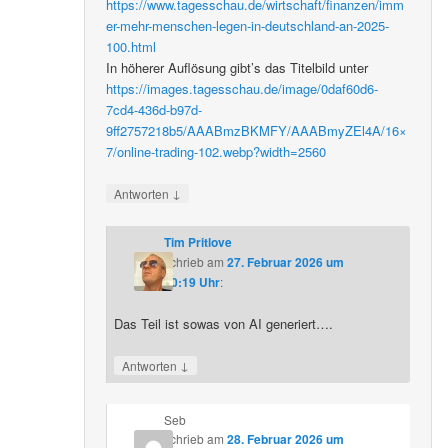
https://www.tagesschau.de/wirtschaft/finanzen/imm
er-mehr-menschen-legen-in-deutschland-an-2025-
100.html
In höherer Auflösung gibt’s das Titelbild unter
https://images.tagesschau.de/image/0daf60d6-
7cd4-436d-b97d-
9ff2757218b5/AAABmzBKMFY/AAABmyZEl4A/16×
7/online-trading-102.webp?width=2560
↓
Antworten
Tim Pritlove
schrieb
am
27. Februar 2026 um
20:19 Uhr
:
Das Teil ist sowas von AI generiert….
↓
Antworten
Seb
schrieb
am
28. Februar 2026 um