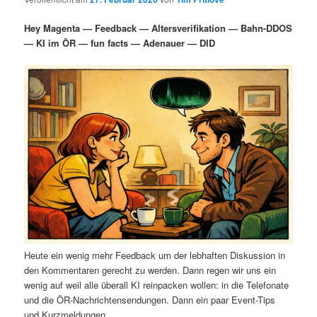
i
s
m
u
n
n
Hey Magenta — Feedback — Altersverifikation — Bahn-DDOS
g
a
— KI im ÖR — fun facts — Adenauer — DID
ä
n
e
v
n
i
r
d
g
a
e
ä
t
i
n
r
o
n
I
e
n
n
h
I
Heute ein wenig mehr Feedback um der lebhaften Diskussion in
a
n
den Kommentaren gerecht zu werden. Dann regen wir uns ein
wenig auf weil alle überall KI reinpacken wollen: in die Telefonate
l
h
und die ÖR-Nachrichtensendungen. Dann ein paar Event-Tips
und Kurzmeldungen.