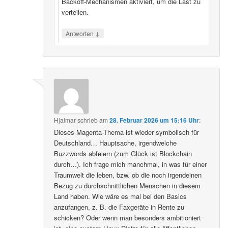
Backoff‑Mechanismen aktiviert, um die Last zu
verteilen.
↓
Antworten
Hjalmar
schrieb
am
28. Februar 2026 um 15:16 Uhr
:
Dieses Magenta-Thema ist wieder symbolisch für
Deutschland… Hauptsache, irgendwelche
Buzzwords abfeiern (zum Glück ist Blockchain
durch…). Ich frage mich manchmal, in was für einer
Traumwelt die leben, bzw. ob die noch irgendeinen
Bezug zu durchschnittlichen Menschen in diesem
Land haben. Wie wäre es mal bei den Basics
anzufangen, z. B. die Faxgeräte in Rente zu
schicken? Oder wenn man besonders ambitioniert