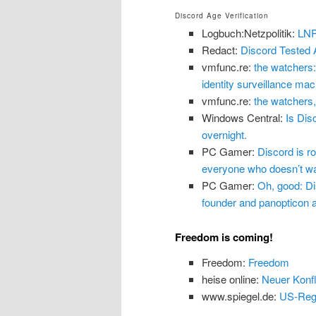
Discord Age Verification
Logbuch:Netzpolitik:
LNP
Redact:
Discord Tested 
vmfunc.re:
the watchers:
identity surveillance mach
vmfunc.re:
the watchers,
Windows Central:
Is Dis
overnight.
PC Gamer:
Discord is ro
everyone who doesn’t wan
PC Gamer:
Oh, good: Dis
founder and panopticon ar
Freedom is coming!
Freedom:
Freedom
heise online:
Neuer Konfl
www.spiegel.de:
US-Regi