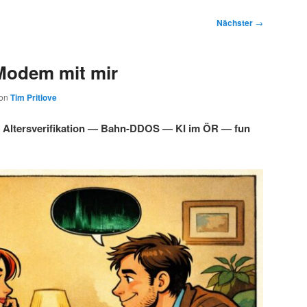
Nächster
→
Modem mit mir
on
Tim Pritlove
Altersverifikation — Bahn-DDOS — KI im ÖR — fun