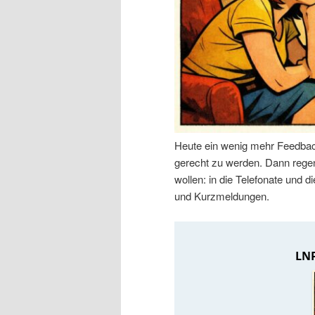
n
r
I
e
n
n
h
I
Heute ein wenig mehr Feedbac
a
n
gerecht zu werden. Dann regen 
wollen: in die Telefonate und
l
h
und Kurzmeldungen.
t
a
s
l
p
t