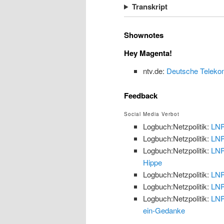
Transkript
Shownotes
Hey Magenta!
ntv.de:
Deutsche Telekom 
Feedback
Social Media Verbot
Logbuch:Netzpolitik:
LNP
Logbuch:Netzpolitik:
LNP
Logbuch:Netzpolitik:
LNP
Hippe
Logbuch:Netzpolitik:
LNP
Logbuch:Netzpolitik:
LNP
Logbuch:Netzpolitik:
LNP
ein-Gedanke