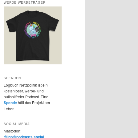
WERDE WERBETRÄGER
SPENDEN
Logbuch:Netzpolitik ist ein
kostenloser, werbe- und
bullshitfreier Podcast. Eine
Spende
hält das Projekt am
Leben.
SOCIAL MEDIA
Mastodon:
@lnp@podcasts.social