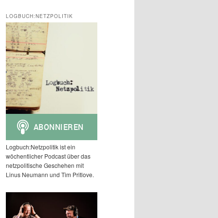
c
h
LOGBUCH:NETZPOLITIK
e
n
Logbuch:Netzpolitik ist ein
wöchentlicher Podcast über das
netzpolitische Geschehen mit
Linus Neumann und Tim Pritlove.