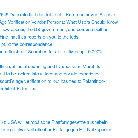
546 Da explodiert das Internet – Kommentar von Stephan
Age Verification Vendor Persona: What Users Should Know
 how openai, the US government, and persona built an
ine that files reports on you to the feds
 pt. 2: the correspondence
cord finished? Searches for alternatives up 10,000%
lling out facial scanning and ID checks in March for
t to be locked into a ‘teen-appropriate experience’
cord’s age verification rollout has ties to Palantir co-
chitect Peter Thiel
ikt: USA will europäische Plattformgesetze aushebeln
erung entwickelt offenbar Portal gegen EU-Netzsperren