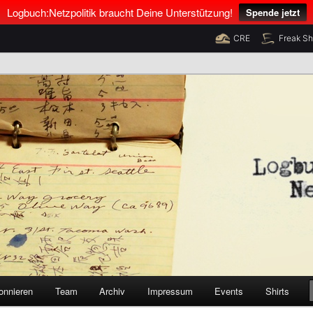
Logbuch:Netzpolitik braucht Deine Unterstützung!
Spende jetzt
CRE
Freak S
nus Neumann und Tim Pritlove
olitik
onnieren
Team
Archiv
Impressum
Events
Shirts