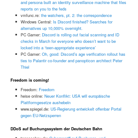
and persona built an identity surveillance machine that files
reports on you to the feds
vmfunc.re:
the watchers, pt. 2: the correspondence
Windows Central:
Is Discord finished? Searches for
alternatives up 10,000% overnight.
PC Gamer:
Discord is rolling out facial scanning and ID
checks in March for everyone who doesn’t want to be
locked into a ‘teen-appropriate experience’
PC Gamer:
Oh, good: Discord’s age verification rollout has
ties to Palantir co-founder and panopticon architect Peter
Thiel
Freedom is coming!
Freedom:
Freedom
heise online:
Neuer Konflikt: USA will europäische
Plattformgesetze aushebeln
www.spiegel.de:
US-Regierung entwickelt offenbar Portal
gegen EU-Netzsperren
DDoS auf Buchungssystem der Deutschen Bahn