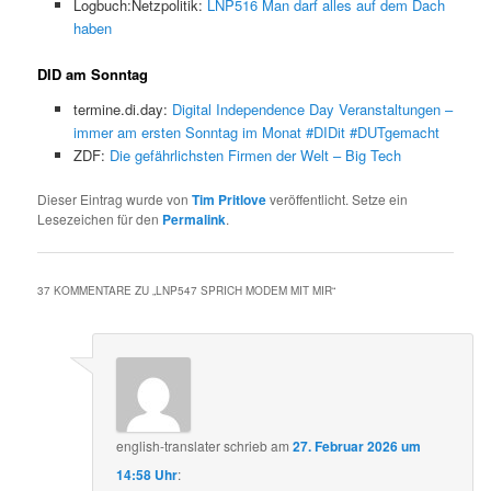
Logbuch:Netzpolitik:
LNP516 Man darf alles auf dem Dach
haben
DID am Sonntag
termine.di.day:
Digital Independence Day Veranstaltungen –
immer am ersten Sonntag im Monat #DIDit #DUTgemacht
ZDF:
Die gefährlichsten Firmen der Welt – Big Tech
Dieser Eintrag wurde von
Tim Pritlove
veröffentlicht. Setze ein
Lesezeichen für den
Permalink
.
37 KOMMENTARE ZU „
LNP547 SPRICH MODEM MIT MIR
“
english-translater
schrieb
am
27. Februar 2026 um
14:58 Uhr
: