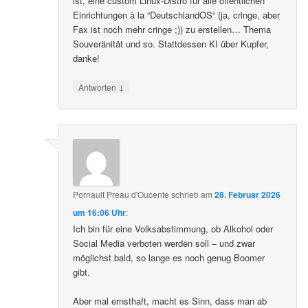
ist, eine custom Linux-Distro für alle öffentlichen
Einrichtungen à la “DeutschlandOS“ (ja, cringe, aber
Fax ist noch mehr cringe ;)) zu erstellen… Thema
Souveränität und so. Stattdessen KI über Kupfer,
danke!
↓
Antworten
Pornault Preau d'Oucente
schrieb
am
28. Februar 2026
um 16:06 Uhr
:
Ich bin für eine Volksabstimmung, ob Alkohol oder
Social Media verboten werden soll – und zwar
möglichst bald, so lange es noch genug Boomer
gibt.
Aber mal ernsthaft, macht es Sinn, dass man ab