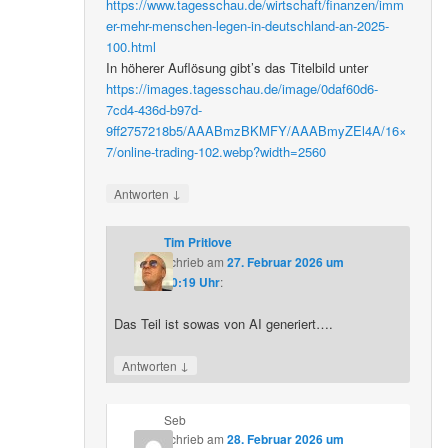
https://www.tagesschau.de/wirtschaft/finanzen/imm
er-mehr-menschen-legen-in-deutschland-an-2025-
100.html
In höherer Auflösung gibt’s das Titelbild unter
https://images.tagesschau.de/image/0daf60d6-
7cd4-436d-b97d-
9ff2757218b5/AAABmzBKMFY/AAABmyZEl4A/16×
7/online-trading-102.webp?width=2560
↓
Antworten
Tim Pritlove
schrieb
am
27. Februar 2026 um
20:19 Uhr
:
Das Teil ist sowas von AI generiert….
↓
Antworten
Seb
schrieb
am
28. Februar 2026 um