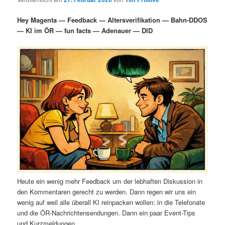
i
s
m
u
n
n
Hey Magenta — Feedback — Altersverifikation — Bahn-DDOS
g
a
— KI im ÖR — fun facts — Adenauer — DID
ä
n
e
v
n
i
r
d
g
a
e
ä
t
i
n
r
o
n
I
e
n
n
h
I
Heute ein wenig mehr Feedback um der lebhaften Diskussion in
a
n
den Kommentaren gerecht zu werden. Dann regen wir uns ein
wenig auf weil alle überall KI reinpacken wollen: in die Telefonate
l
h
und die ÖR-Nachrichtensendungen. Dann ein paar Event-Tips
und Kurzmeldungen.