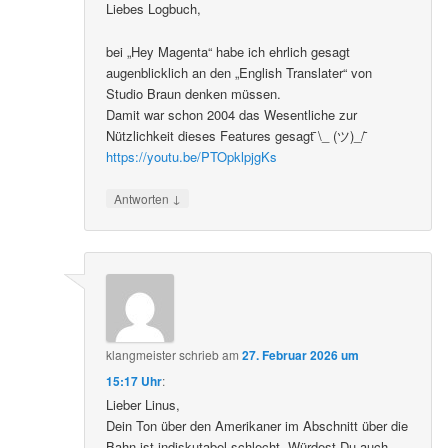
Liebes Logbuch,
bei „Hey Magenta“ habe ich ehrlich gesagt
augenblicklich an den „English Translater“ von
Studio Braun denken müssen.
Damit war schon 2004 das Wesentliche zur
Nützlichkeit dieses Features gesagt ̄\_ (ツ)_/ ̄
https://youtu.be/PTOpklpjgKs
↓
Antworten
klangmeister
schrieb
am
27. Februar 2026 um
15:17 Uhr
:
Lieber Linus,
Dein Ton über den Amerikaner im Abschnitt über die
Bahn ist indiskutabel schlecht. Würdest Du auch