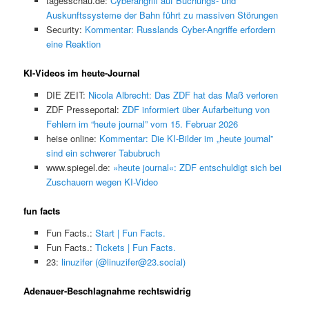
tagesschau.de:
Cyberangriff auf Buchungs- und
Auskunftssysteme der Bahn führt zu massiven Störungen
Security:
Kommentar: Russlands Cyber-Angriffe erfordern
eine Reaktion
KI-Videos im heute-Journal
DIE ZEIT:
Nicola Albrecht: Das ZDF hat das Maß verloren
ZDF Presseportal:
ZDF informiert über Aufarbeitung von
Fehlern im “heute journal” vom 15. Februar 2026
heise online:
Kommentar: Die KI-Bilder im „heute journal”
sind ein schwerer Tabubruch
www.spiegel.de:
»heute journal«: ZDF entschuldigt sich bei
Zuschauern wegen KI-Video
fun facts
Fun Facts.:
Start | Fun Facts.
Fun Facts.:
Tickets | Fun Facts.
23:
linuzifer (@linuzifer@23.social)
Adenauer-Beschlagnahme rechtswidrig