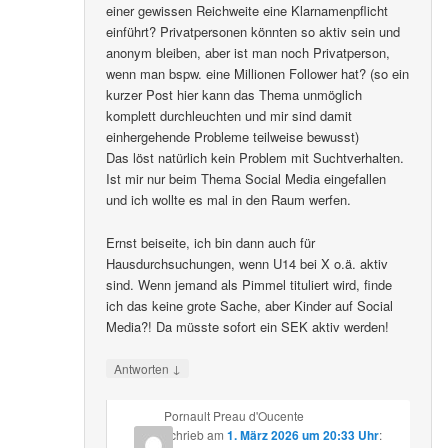
einer gewissen Reichweite eine Klarnamenpflicht
einführt? Privatpersonen könnten so aktiv sein und
anonym bleiben, aber ist man noch Privatperson,
wenn man bspw. eine Millionen Follower hat? (so ein
kurzer Post hier kann das Thema unmöglich
komplett durchleuchten und mir sind damit
einhergehende Probleme teilweise bewusst)
Das löst natürlich kein Problem mit Suchtverhalten.
Ist mir nur beim Thema Social Media eingefallen
und ich wollte es mal in den Raum werfen.
Ernst beiseite, ich bin dann auch für
Hausdurchsuchungen, wenn U14 bei X o.ä. aktiv
sind. Wenn jemand als Pimmel tituliert wird, finde
ich das keine grote Sache, aber Kinder auf Social
Media?! Da müsste sofort ein SEK aktiv werden!
↓
Antworten
Pornault Preau d'Oucente
schrieb
am
1. März 2026 um 20:33 Uhr
: