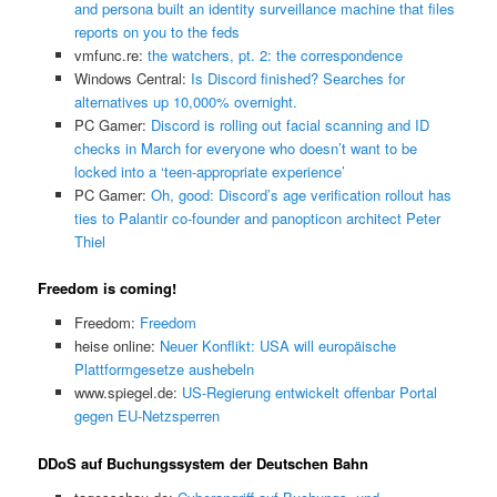
and persona built an identity surveillance machine that files
reports on you to the feds
vmfunc.re:
the watchers, pt. 2: the correspondence
Windows Central:
Is Discord finished? Searches for
alternatives up 10,000% overnight.
PC Gamer:
Discord is rolling out facial scanning and ID
checks in March for everyone who doesn’t want to be
locked into a ‘teen-appropriate experience’
PC Gamer:
Oh, good: Discord’s age verification rollout has
ties to Palantir co-founder and panopticon architect Peter
Thiel
Freedom is coming!
Freedom:
Freedom
heise online:
Neuer Konflikt: USA will europäische
Plattformgesetze aushebeln
www.spiegel.de:
US-Regierung entwickelt offenbar Portal
gegen EU-Netzsperren
DDoS auf Buchungssystem der Deutschen Bahn