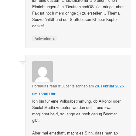
ist, eine custom Linux-Distro für alle öffentlichen
Einrichtungen à la “DeutschlandOS“ (ja, cringe, aber
Fax ist noch mehr cringe ;)) zu erstellen… Thema
Souveränität und so. Stattdessen KI über Kupfer,
danke!
↓
Antworten
Pornault Preau d'Oucente
schrieb
am
28. Februar 2026
um 16:06 Uhr
:
Ich bin für eine Volksabstimmung, ob Alkohol oder
Social Media verboten werden soll – und zwar
möglichst bald, so lange es noch genug Boomer
gibt.
Aber mal ernsthaft, macht es Sinn, dass man ab