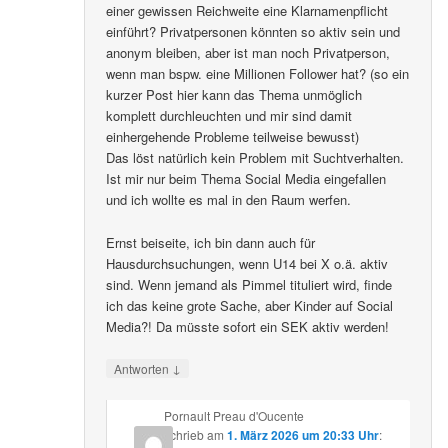
einer gewissen Reichweite eine Klarnamenpflicht
einführt? Privatpersonen könnten so aktiv sein und
anonym bleiben, aber ist man noch Privatperson,
wenn man bspw. eine Millionen Follower hat? (so ein
kurzer Post hier kann das Thema unmöglich
komplett durchleuchten und mir sind damit
einhergehende Probleme teilweise bewusst)
Das löst natürlich kein Problem mit Suchtverhalten.
Ist mir nur beim Thema Social Media eingefallen
und ich wollte es mal in den Raum werfen.
Ernst beiseite, ich bin dann auch für
Hausdurchsuchungen, wenn U14 bei X o.ä. aktiv
sind. Wenn jemand als Pimmel tituliert wird, finde
ich das keine grote Sache, aber Kinder auf Social
Media?! Da müsste sofort ein SEK aktiv werden!
↓
Antworten
Pornault Preau d'Oucente
schrieb
am
1. März 2026 um 20:33 Uhr
: