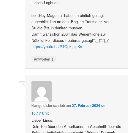
Liebes Logbuch,
bei „Hey Magenta“ habe ich ehrlich gesagt
augenblicklich an den „English Translater“ von
Studio Braun denken müssen.
Damit war schon 2004 das Wesentliche zur
Nützlichkeit dieses Features gesagt ̄\_ (ツ)_/ ̄
https://youtu.be/PTOpklpjgKs
↓
Antworten
klangmeister
schrieb
am
27. Februar 2026 um
15:17 Uhr
:
Lieber Linus,
Dein Ton über den Amerikaner im Abschnitt über die
Bahn ist indiskutabel schlecht. Würdest Du auch