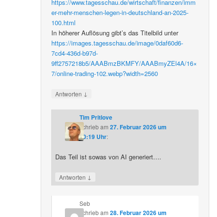
https://www.tagesschau.de/wirtschaft/finanzen/imm
er-mehr-menschen-legen-in-deutschland-an-2025-
100.html
In höherer Auflösung gibt’s das Titelbild unter
https://images.tagesschau.de/image/0daf60d6-
7cd4-436d-b97d-
9ff2757218b5/AAABmzBKMFY/AAABmyZEl4A/16×
7/online-trading-102.webp?width=2560
↓
Antworten
Tim Pritlove
schrieb
am
27. Februar 2026 um
20:19 Uhr
:
Das Teil ist sowas von AI generiert….
↓
Antworten
Seb
schrieb
am
28. Februar 2026 um