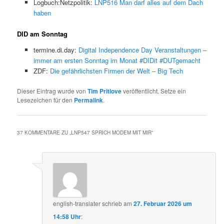
Logbuch:Netzpolitik:
LNP516 Man darf alles auf dem Dach
haben
DID am Sonntag
termine.di.day:
Digital Independence Day Veranstaltungen –
immer am ersten Sonntag im Monat #DIDit #DUTgemacht
ZDF:
Die gefährlichsten Firmen der Welt – Big Tech
Dieser Eintrag wurde von
Tim Pritlove
veröffentlicht. Setze ein
Lesezeichen für den
Permalink
.
37 KOMMENTARE ZU „
LNP547 SPRICH MODEM MIT MIR
“
english-translater
schrieb
am
27. Februar 2026 um
14:58 Uhr
: