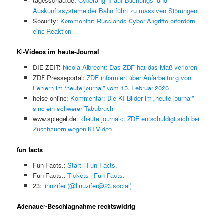
tagesschau.de:
Cyberangriff auf Buchungs- und
Auskunftssysteme der Bahn führt zu massiven Störungen
Security:
Kommentar: Russlands Cyber-Angriffe erfordern
eine Reaktion
KI-Videos im heute-Journal
DIE ZEIT:
Nicola Albrecht: Das ZDF hat das Maß verloren
ZDF Presseportal:
ZDF informiert über Aufarbeitung von
Fehlern im “heute journal” vom 15. Februar 2026
heise online:
Kommentar: Die KI-Bilder im „heute journal”
sind ein schwerer Tabubruch
www.spiegel.de:
»heute journal«: ZDF entschuldigt sich bei
Zuschauern wegen KI-Video
fun facts
Fun Facts.:
Start | Fun Facts.
Fun Facts.:
Tickets | Fun Facts.
23:
linuzifer (@linuzifer@23.social)
Adenauer-Beschlagnahme rechtswidrig