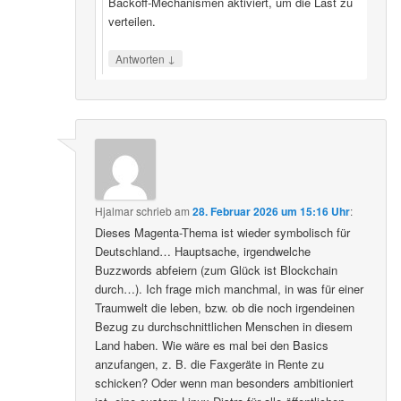
Backoff‑Mechanismen aktiviert, um die Last zu
verteilen.
↓
Antworten
Hjalmar
schrieb
am
28. Februar 2026 um 15:16 Uhr
:
Dieses Magenta-Thema ist wieder symbolisch für
Deutschland… Hauptsache, irgendwelche
Buzzwords abfeiern (zum Glück ist Blockchain
durch…). Ich frage mich manchmal, in was für einer
Traumwelt die leben, bzw. ob die noch irgendeinen
Bezug zu durchschnittlichen Menschen in diesem
Land haben. Wie wäre es mal bei den Basics
anzufangen, z. B. die Faxgeräte in Rente zu
schicken? Oder wenn man besonders ambitioniert