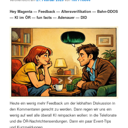
i
s
m
u
n
n
Hey Magenta — Feedback — Altersverifikation — Bahn-DDOS
g
a
— KI im ÖR — fun facts — Adenauer — DID
ä
n
e
v
n
i
r
d
g
a
e
ä
t
i
n
r
o
n
I
e
n
n
h
I
Heute ein wenig mehr Feedback um der lebhaften Diskussion in
a
n
den Kommentaren gerecht zu werden. Dann regen wir uns ein
wenig auf weil alle überall KI reinpacken wollen: in die Telefonate
l
h
und die ÖR-Nachrichtensendungen. Dann ein paar Event-Tips
und Kurzmeldungen.