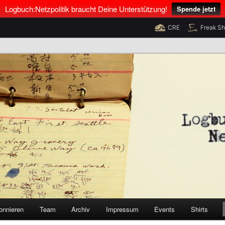
Logbuch:Netzpolitik braucht Deine Unterstützung!
Spende jetzt
CRE
Freak S
nus Neumann und Tim Pritlove
olitik
onnieren
Team
Archiv
Impressum
Events
Shirts