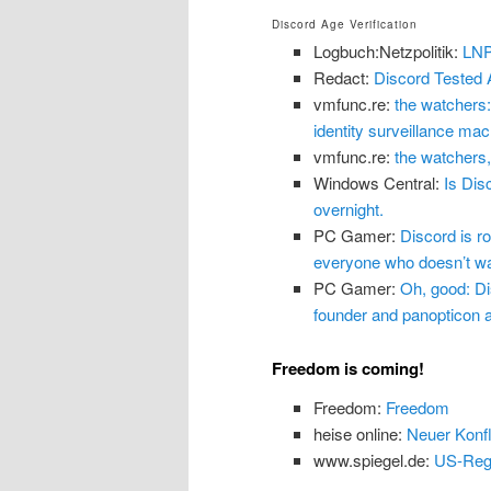
Discord Age Verification
Logbuch:Netzpolitik:
LNP
Redact:
Discord Tested 
vmfunc.re:
the watchers:
identity surveillance mach
vmfunc.re:
the watchers,
Windows Central:
Is Dis
overnight.
PC Gamer:
Discord is ro
everyone who doesn’t wan
PC Gamer:
Oh, good: Dis
founder and panopticon ar
Freedom is coming!
Freedom:
Freedom
heise online:
Neuer Konfl
www.spiegel.de:
US-Regi