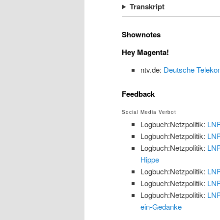
Transkript
Shownotes
Hey Magenta!
ntv.de:
Deutsche Telekom 
Feedback
Social Media Verbot
Logbuch:Netzpolitik:
LNP
Logbuch:Netzpolitik:
LNP
Logbuch:Netzpolitik:
LNP
Hippe
Logbuch:Netzpolitik:
LNP
Logbuch:Netzpolitik:
LNP
Logbuch:Netzpolitik:
LNP
ein-Gedanke