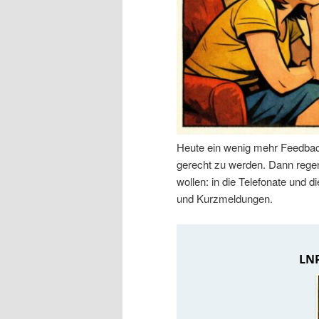
n
r
I
e
n
n
h
I
Heute ein wenig mehr Feedbac
a
n
gerecht zu werden. Dann regen 
wollen: in die Telefonate und
l
h
und Kurzmeldungen.
t
a
s
l
p
t