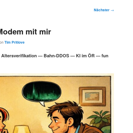
Nächster
→
Modem mit mir
on
Tim Pritlove
Altersverifikation — Bahn-DDOS — KI im ÖR — fun