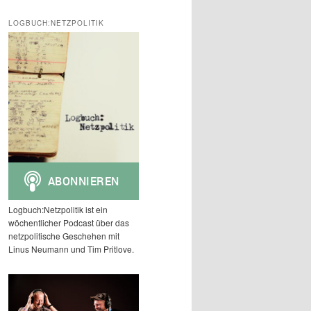
c
h
LOGBUCH:NETZPOLITIK
e
n
Logbuch:Netzpolitik ist ein
wöchentlicher Podcast über das
netzpolitische Geschehen mit
Linus Neumann und Tim Pritlove.