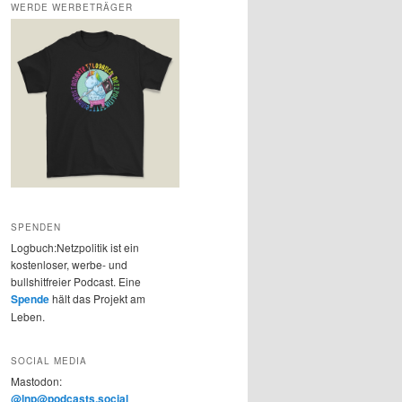
WERDE WERBETRÄGER
SPENDEN
Logbuch:Netzpolitik ist ein
kostenloser, werbe- und
bullshitfreier Podcast. Eine
Spende
hält das Projekt am
Leben.
SOCIAL MEDIA
Mastodon:
@lnp@podcasts.social