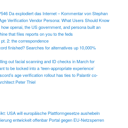
546 Da explodiert das Internet – Kommentar von Stephan
Age Verification Vendor Persona: What Users Should Know
 how openai, the US government, and persona built an
ine that files reports on you to the feds
 pt. 2: the correspondence
cord finished? Searches for alternatives up 10,000%
lling out facial scanning and ID checks in March for
t to be locked into a ‘teen-appropriate experience’
cord’s age verification rollout has ties to Palantir co-
chitect Peter Thiel
ikt: USA will europäische Plattformgesetze aushebeln
erung entwickelt offenbar Portal gegen EU-Netzsperren