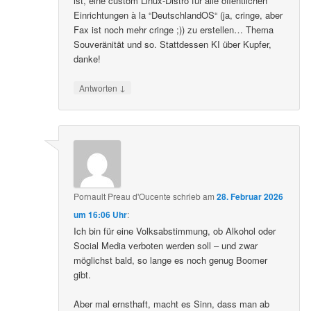
ist, eine custom Linux-Distro für alle öffentlichen
Einrichtungen à la “DeutschlandOS“ (ja, cringe, aber
Fax ist noch mehr cringe ;)) zu erstellen… Thema
Souveränität und so. Stattdessen KI über Kupfer,
danke!
↓
Antworten
Pornault Preau d'Oucente
schrieb
am
28. Februar 2026
um 16:06 Uhr
:
Ich bin für eine Volksabstimmung, ob Alkohol oder
Social Media verboten werden soll – und zwar
möglichst bald, so lange es noch genug Boomer
gibt.
Aber mal ernsthaft, macht es Sinn, dass man ab