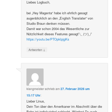
Liebes Logbuch,
bei „Hey Magenta“ habe ich ehrlich gesagt
augenblicklich an den „English Translater“ von
Studio Braun denken müssen.
Damit war schon 2004 das Wesentliche zur
Nützlichkeit dieses Features gesagt ̄\_ (ツ)_/ ̄
https://youtu.be/PTOpklpjgKs
↓
Antworten
klangmeister
schrieb
am
27. Februar 2026 um
15:17 Uhr
:
Lieber Linus,
Dein Ton über den Amerikaner im Abschnitt über die
Bahn ist indiskutabel schlecht. Würdest Du auch