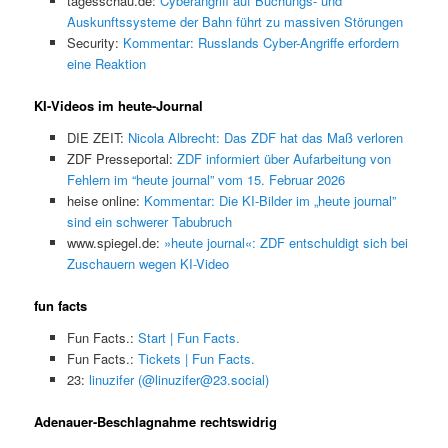
tagesschau.de:
Cyberangriff auf Buchungs- und
Auskunftssysteme der Bahn führt zu massiven Störungen
Security:
Kommentar: Russlands Cyber-Angriffe erfordern
eine Reaktion
KI-Videos im heute-Journal
DIE ZEIT:
Nicola Albrecht: Das ZDF hat das Maß verloren
ZDF Presseportal:
ZDF informiert über Aufarbeitung von
Fehlern im “heute journal” vom 15. Februar 2026
heise online:
Kommentar: Die KI-Bilder im „heute journal”
sind ein schwerer Tabubruch
www.spiegel.de:
»heute journal«: ZDF entschuldigt sich bei
Zuschauern wegen KI-Video
fun facts
Fun Facts.:
Start | Fun Facts.
Fun Facts.:
Tickets | Fun Facts.
23:
linuzifer (@linuzifer@23.social)
Adenauer-Beschlagnahme rechtswidrig