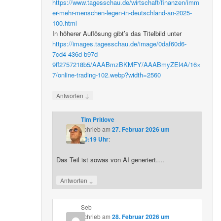
https://www.tagesschau.de/wirtschaft/finanzen/imm
er-mehr-menschen-legen-in-deutschland-an-2025-
100.html
In höherer Auflösung gibt’s das Titelbild unter
https://images.tagesschau.de/image/0daf60d6-
7cd4-436d-b97d-
9ff2757218b5/AAABmzBKMFY/AAABmyZEl4A/16×
7/online-trading-102.webp?width=2560
↓
Antworten
Tim Pritlove
schrieb
am
27. Februar 2026 um
20:19 Uhr
:
Das Teil ist sowas von AI generiert….
↓
Antworten
Seb
schrieb
am
28. Februar 2026 um