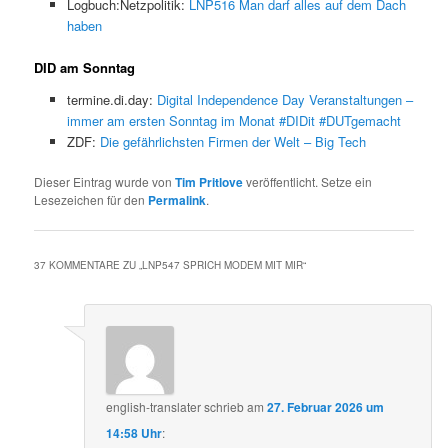
Logbuch:Netzpolitik:
LNP516 Man darf alles auf dem Dach
haben
DID am Sonntag
termine.di.day:
Digital Independence Day Veranstaltungen –
immer am ersten Sonntag im Monat #DIDit #DUTgemacht
ZDF:
Die gefährlichsten Firmen der Welt – Big Tech
Dieser Eintrag wurde von
Tim Pritlove
veröffentlicht. Setze ein
Lesezeichen für den
Permalink
.
37 KOMMENTARE ZU „
LNP547 SPRICH MODEM MIT MIR
“
english-translater
schrieb
am
27. Februar 2026 um
14:58 Uhr
: