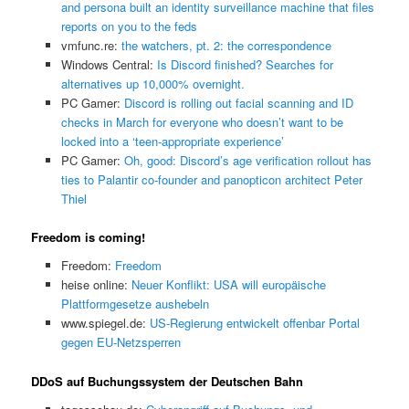
and persona built an identity surveillance machine that files
reports on you to the feds
vmfunc.re:
the watchers, pt. 2: the correspondence
Windows Central:
Is Discord finished? Searches for
alternatives up 10,000% overnight.
PC Gamer:
Discord is rolling out facial scanning and ID
checks in March for everyone who doesn’t want to be
locked into a ‘teen-appropriate experience’
PC Gamer:
Oh, good: Discord’s age verification rollout has
ties to Palantir co-founder and panopticon architect Peter
Thiel
Freedom is coming!
Freedom:
Freedom
heise online:
Neuer Konflikt: USA will europäische
Plattformgesetze aushebeln
www.spiegel.de:
US-Regierung entwickelt offenbar Portal
gegen EU-Netzsperren
DDoS auf Buchungssystem der Deutschen Bahn