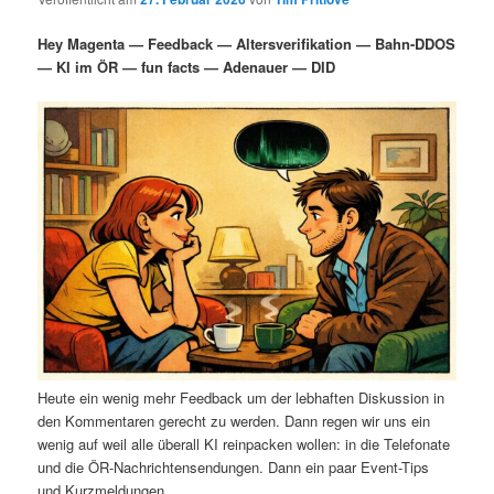
i
s
m
u
n
n
Hey Magenta — Feedback — Altersverifikation — Bahn-DDOS
g
a
— KI im ÖR — fun facts — Adenauer — DID
ä
n
e
v
n
i
r
d
g
a
e
ä
t
i
n
r
o
n
I
e
n
n
h
I
Heute ein wenig mehr Feedback um der lebhaften Diskussion in
a
n
den Kommentaren gerecht zu werden. Dann regen wir uns ein
wenig auf weil alle überall KI reinpacken wollen: in die Telefonate
l
h
und die ÖR-Nachrichtensendungen. Dann ein paar Event-Tips
und Kurzmeldungen.