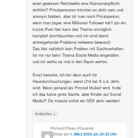
einer gewissen Reichweite eine Klarnamenpflicht
einführt? Privatpersonen könnten so aktiv sein und
anonym bleiben, aber ist man noch Privatperson,
wenn man bspw. eine Millionen Follower hat? (so ein
kurzer Post hier kann das Thema unmöglich
komplett durchleuchten und mir sind damit
einhergehende Probleme teilweise bewusst)
Das löst natürlich kein Problem mit Suchtverhalten.
Ist mir nur beim Thema Social Media eingefallen
und ich wollte es mal in den Raum werfen.
Ernst beiseite, ich bin dann auch für
Hausdurchsuchungen, wenn U14 bei X o.ä. aktiv
sind. Wenn jemand als Pimmel tituliert wird, finde
ich das keine grote Sache, aber Kinder auf Social
Media?! Da müsste sofort ein SEK aktiv werden!
↓
Antworten
Pornault Preau d'Oucente
schrieb
am
1. März 2026 um 20:33 Uhr
: