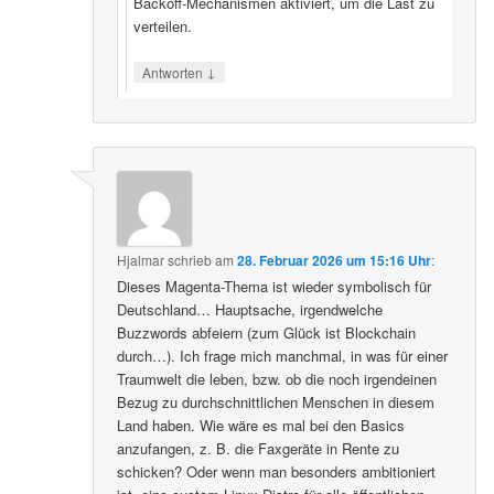
Backoff‑Mechanismen aktiviert, um die Last zu
verteilen.
↓
Antworten
Hjalmar
schrieb
am
28. Februar 2026 um 15:16 Uhr
:
Dieses Magenta-Thema ist wieder symbolisch für
Deutschland… Hauptsache, irgendwelche
Buzzwords abfeiern (zum Glück ist Blockchain
durch…). Ich frage mich manchmal, in was für einer
Traumwelt die leben, bzw. ob die noch irgendeinen
Bezug zu durchschnittlichen Menschen in diesem
Land haben. Wie wäre es mal bei den Basics
anzufangen, z. B. die Faxgeräte in Rente zu
schicken? Oder wenn man besonders ambitioniert