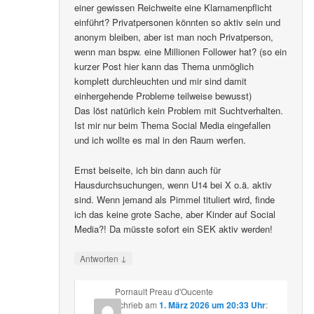
einer gewissen Reichweite eine Klarnamenpflicht
einführt? Privatpersonen könnten so aktiv sein und
anonym bleiben, aber ist man noch Privatperson,
wenn man bspw. eine Millionen Follower hat? (so ein
kurzer Post hier kann das Thema unmöglich
komplett durchleuchten und mir sind damit
einhergehende Probleme teilweise bewusst)
Das löst natürlich kein Problem mit Suchtverhalten.
Ist mir nur beim Thema Social Media eingefallen
und ich wollte es mal in den Raum werfen.
Ernst beiseite, ich bin dann auch für
Hausdurchsuchungen, wenn U14 bei X o.ä. aktiv
sind. Wenn jemand als Pimmel tituliert wird, finde
ich das keine grote Sache, aber Kinder auf Social
Media?! Da müsste sofort ein SEK aktiv werden!
↓
Antworten
Pornault Preau d'Oucente
schrieb
am
1. März 2026 um 20:33 Uhr
: