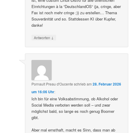
ist, eine custom Linux-Distro für alle öffentlichen
Einrichtungen à la “DeutschlandOS“ (ja, cringe, aber
Fax ist noch mehr cringe ;)) zu erstellen… Thema
Souveränität und so. Stattdessen KI über Kupfer,
danke!
↓
Antworten
Pornault Preau d'Oucente
schrieb
am
28. Februar 2026
um 16:06 Uhr
:
Ich bin für eine Volksabstimmung, ob Alkohol oder
Social Media verboten werden soll – und zwar
möglichst bald, so lange es noch genug Boomer
gibt.
Aber mal ernsthaft, macht es Sinn, dass man ab