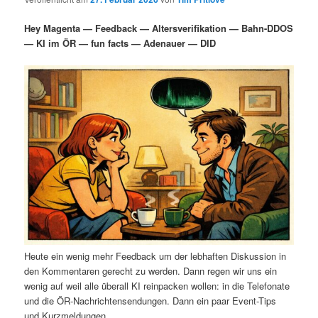
i
s
m
u
n
n
Hey Magenta — Feedback — Altersverifikation — Bahn-DDOS
g
a
— KI im ÖR — fun facts — Adenauer — DID
ä
n
e
v
n
i
r
d
g
a
e
ä
t
i
n
r
o
n
I
e
n
n
h
I
Heute ein wenig mehr Feedback um der lebhaften Diskussion in
a
n
den Kommentaren gerecht zu werden. Dann regen wir uns ein
wenig auf weil alle überall KI reinpacken wollen: in die Telefonate
l
h
und die ÖR-Nachrichtensendungen. Dann ein paar Event-Tips
und Kurzmeldungen.