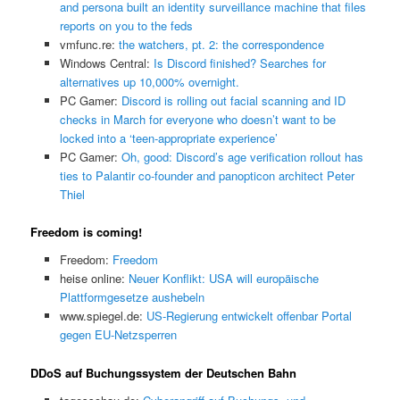
and persona built an identity surveillance machine that files
reports on you to the feds
vmfunc.re:
the watchers, pt. 2: the correspondence
Windows Central:
Is Discord finished? Searches for
alternatives up 10,000% overnight.
PC Gamer:
Discord is rolling out facial scanning and ID
checks in March for everyone who doesn’t want to be
locked into a ‘teen-appropriate experience’
PC Gamer:
Oh, good: Discord’s age verification rollout has
ties to Palantir co-founder and panopticon architect Peter
Thiel
Freedom is coming!
Freedom:
Freedom
heise online:
Neuer Konflikt: USA will europäische
Plattformgesetze aushebeln
www.spiegel.de:
US-Regierung entwickelt offenbar Portal
gegen EU-Netzsperren
DDoS auf Buchungssystem der Deutschen Bahn