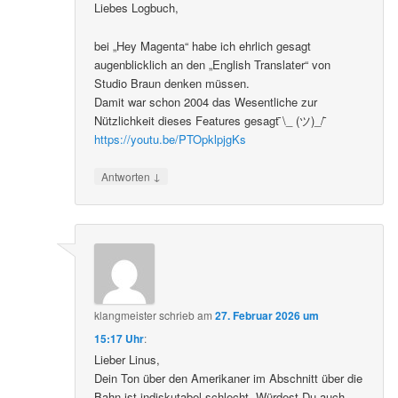
Liebes Logbuch,
bei „Hey Magenta“ habe ich ehrlich gesagt
augenblicklich an den „English Translater“ von
Studio Braun denken müssen.
Damit war schon 2004 das Wesentliche zur
Nützlichkeit dieses Features gesagt ̄\_ (ツ)_/ ̄
https://youtu.be/PTOpklpjgKs
↓
Antworten
klangmeister
schrieb
am
27. Februar 2026 um
15:17 Uhr
:
Lieber Linus,
Dein Ton über den Amerikaner im Abschnitt über die
Bahn ist indiskutabel schlecht. Würdest Du auch