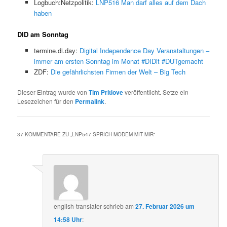
Logbuch:Netzpolitik:
LNP516 Man darf alles auf dem Dach
haben
DID am Sonntag
termine.di.day:
Digital Independence Day Veranstaltungen –
immer am ersten Sonntag im Monat #DIDit #DUTgemacht
ZDF:
Die gefährlichsten Firmen der Welt – Big Tech
Dieser Eintrag wurde von
Tim Pritlove
veröffentlicht. Setze ein
Lesezeichen für den
Permalink
.
37 KOMMENTARE ZU „
LNP547 SPRICH MODEM MIT MIR
“
english-translater
schrieb
am
27. Februar 2026 um
14:58 Uhr
: