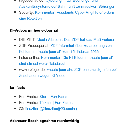
tagesschau.de:
Cyberangriff auf Buchungs- und
Auskunftssysteme der Bahn führt zu massiven Störungen
Security:
Kommentar: Russlands Cyber-Angriffe erfordern
eine Reaktion
KI-Videos im heute-Journal
DIE ZEIT:
Nicola Albrecht: Das ZDF hat das Maß verloren
ZDF Presseportal:
ZDF informiert über Aufarbeitung von
Fehlern im “heute journal” vom 15. Februar 2026
heise online:
Kommentar: Die KI-Bilder im „heute journal”
sind ein schwerer Tabubruch
www.spiegel.de:
»heute journal«: ZDF entschuldigt sich bei
Zuschauern wegen KI-Video
fun facts
Fun Facts.:
Start | Fun Facts.
Fun Facts.:
Tickets | Fun Facts.
23:
linuzifer (@linuzifer@23.social)
Adenauer-Beschlagnahme rechtswidrig