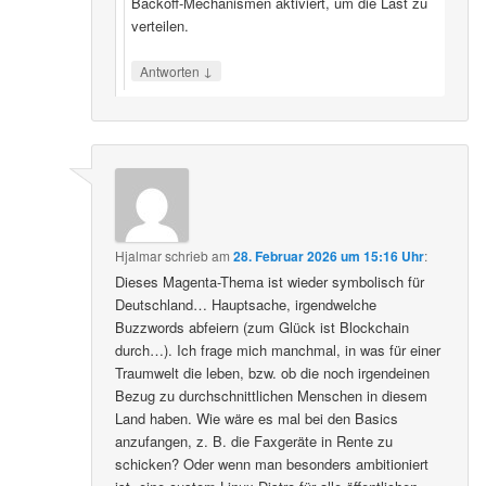
Backoff‑Mechanismen aktiviert, um die Last zu
verteilen.
↓
Antworten
Hjalmar
schrieb
am
28. Februar 2026 um 15:16 Uhr
:
Dieses Magenta-Thema ist wieder symbolisch für
Deutschland… Hauptsache, irgendwelche
Buzzwords abfeiern (zum Glück ist Blockchain
durch…). Ich frage mich manchmal, in was für einer
Traumwelt die leben, bzw. ob die noch irgendeinen
Bezug zu durchschnittlichen Menschen in diesem
Land haben. Wie wäre es mal bei den Basics
anzufangen, z. B. die Faxgeräte in Rente zu
schicken? Oder wenn man besonders ambitioniert