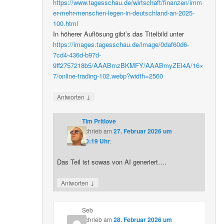
https://www.tagesschau.de/wirtschaft/finanzen/imm
er-mehr-menschen-legen-in-deutschland-an-2025-
100.html
In höherer Auflösung gibt’s das Titelbild unter
https://images.tagesschau.de/image/0daf60d6-
7cd4-436d-b97d-
9ff2757218b5/AAABmzBKMFY/AAABmyZEl4A/16×
7/online-trading-102.webp?width=2560
↓
Antworten
Tim Pritlove
schrieb
am
27. Februar 2026 um
20:19 Uhr
:
Das Teil ist sowas von AI generiert….
↓
Antworten
Seb
schrieb
am
28. Februar 2026 um