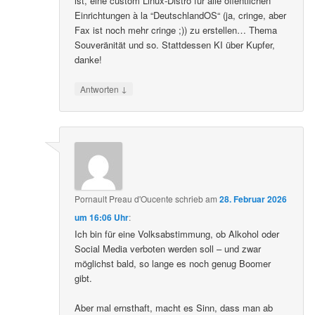
ist, eine custom Linux-Distro für alle öffentlichen
Einrichtungen à la “DeutschlandOS“ (ja, cringe, aber
Fax ist noch mehr cringe ;)) zu erstellen… Thema
Souveränität und so. Stattdessen KI über Kupfer,
danke!
↓
Antworten
Pornault Preau d'Oucente
schrieb
am
28. Februar 2026
um 16:06 Uhr
:
Ich bin für eine Volksabstimmung, ob Alkohol oder
Social Media verboten werden soll – und zwar
möglichst bald, so lange es noch genug Boomer
gibt.
Aber mal ernsthaft, macht es Sinn, dass man ab