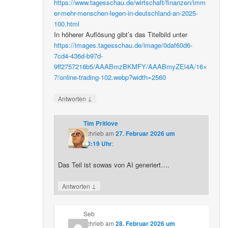
https://www.tagesschau.de/wirtschaft/finanzen/imm
er-mehr-menschen-legen-in-deutschland-an-2025-
100.html
In höherer Auflösung gibt’s das Titelbild unter
https://images.tagesschau.de/image/0daf60d6-
7cd4-436d-b97d-
9ff2757218b5/AAABmzBKMFY/AAABmyZEl4A/16×
7/online-trading-102.webp?width=2560
↓
Antworten
Tim Pritlove
schrieb
am
27. Februar 2026 um
20:19 Uhr
:
Das Teil ist sowas von AI generiert….
↓
Antworten
Seb
schrieb
am
28. Februar 2026 um