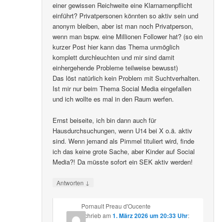
einer gewissen Reichweite eine Klarnamenpflicht
einführt? Privatpersonen könnten so aktiv sein und
anonym bleiben, aber ist man noch Privatperson,
wenn man bspw. eine Millionen Follower hat? (so ein
kurzer Post hier kann das Thema unmöglich
komplett durchleuchten und mir sind damit
einhergehende Probleme teilweise bewusst)
Das löst natürlich kein Problem mit Suchtverhalten.
Ist mir nur beim Thema Social Media eingefallen
und ich wollte es mal in den Raum werfen.
Ernst beiseite, ich bin dann auch für
Hausdurchsuchungen, wenn U14 bei X o.ä. aktiv
sind. Wenn jemand als Pimmel tituliert wird, finde
ich das keine grote Sache, aber Kinder auf Social
Media?! Da müsste sofort ein SEK aktiv werden!
↓
Antworten
Pornault Preau d'Oucente
schrieb
am
1. März 2026 um 20:33 Uhr
: