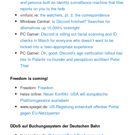
and persona built an identity surveillance machine that files
reports on you to the feds
vmfunc.re:
the watchers, pt. 2: the correspondence
Windows Central:
Is Discord finished? Searches for
alternatives up 10,000% overnight.
PC Gamer:
Discord is rolling out facial scanning and ID
checks in March for everyone who doesn’t want to be
locked into a ‘teen-appropriate experience’
PC Gamer:
Oh, good: Discord’s age verification rollout has
ties to Palantir co-founder and panopticon architect Peter
Thiel
Freedom is coming!
Freedom:
Freedom
heise online:
Neuer Konflikt: USA will europäische
Plattformgesetze aushebeln
www.spiegel.de:
US-Regierung entwickelt offenbar Portal
gegen EU-Netzsperren
DDoS auf Buchungssystem der Deutschen Bahn