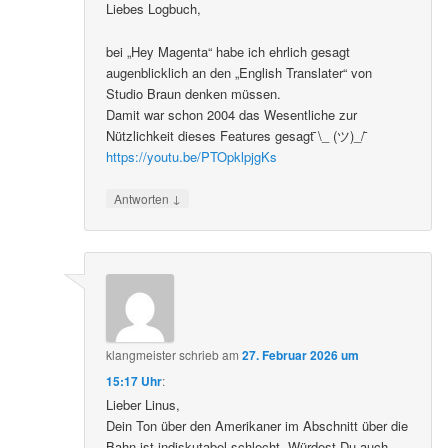
Liebes Logbuch,
bei „Hey Magenta“ habe ich ehrlich gesagt
augenblicklich an den „English Translater“ von
Studio Braun denken müssen.
Damit war schon 2004 das Wesentliche zur
Nützlichkeit dieses Features gesagt ̄\_ (ツ)_/ ̄
https://youtu.be/PTOpklpjgKs
↓
Antworten
klangmeister
schrieb
am
27. Februar 2026 um
15:17 Uhr
:
Lieber Linus,
Dein Ton über den Amerikaner im Abschnitt über die
Bahn ist indiskutabel schlecht. Würdest Du auch