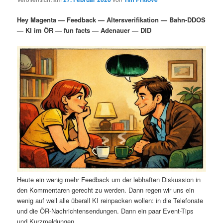
i
s
m
u
n
n
Hey Magenta — Feedback — Altersverifikation — Bahn-DDOS
g
a
— KI im ÖR — fun facts — Adenauer — DID
ä
n
e
v
n
i
r
d
g
a
e
ä
t
i
n
r
o
n
I
e
n
n
h
I
Heute ein wenig mehr Feedback um der lebhaften Diskussion in
a
n
den Kommentaren gerecht zu werden. Dann regen wir uns ein
wenig auf weil alle überall KI reinpacken wollen: in die Telefonate
l
h
und die ÖR-Nachrichtensendungen. Dann ein paar Event-Tips
und Kurzmeldungen.