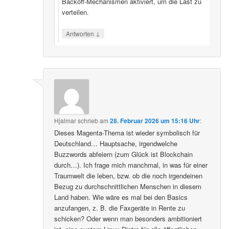
Backoff‑Mechanismen aktiviert, um die Last zu
verteilen.
↓
Antworten
Hjalmar
schrieb
am
28. Februar 2026 um 15:16 Uhr
:
Dieses Magenta-Thema ist wieder symbolisch für
Deutschland… Hauptsache, irgendwelche
Buzzwords abfeiern (zum Glück ist Blockchain
durch…). Ich frage mich manchmal, in was für einer
Traumwelt die leben, bzw. ob die noch irgendeinen
Bezug zu durchschnittlichen Menschen in diesem
Land haben. Wie wäre es mal bei den Basics
anzufangen, z. B. die Faxgeräte in Rente zu
schicken? Oder wenn man besonders ambitioniert