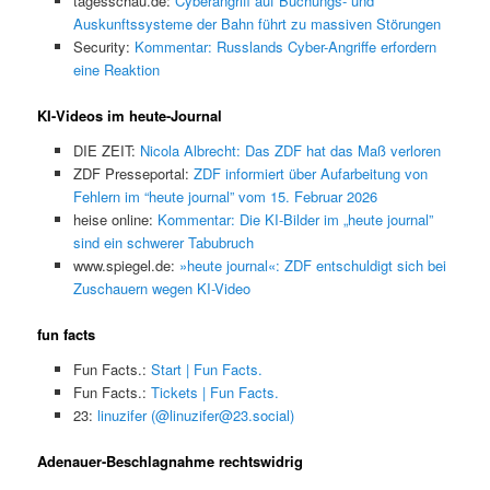
tagesschau.de:
Cyberangriff auf Buchungs- und
Auskunftssysteme der Bahn führt zu massiven Störungen
Security:
Kommentar: Russlands Cyber-Angriffe erfordern
eine Reaktion
KI-Videos im heute-Journal
DIE ZEIT:
Nicola Albrecht: Das ZDF hat das Maß verloren
ZDF Presseportal:
ZDF informiert über Aufarbeitung von
Fehlern im “heute journal” vom 15. Februar 2026
heise online:
Kommentar: Die KI-Bilder im „heute journal”
sind ein schwerer Tabubruch
www.spiegel.de:
»heute journal«: ZDF entschuldigt sich bei
Zuschauern wegen KI-Video
fun facts
Fun Facts.:
Start | Fun Facts.
Fun Facts.:
Tickets | Fun Facts.
23:
linuzifer (@linuzifer@23.social)
Adenauer-Beschlagnahme rechtswidrig