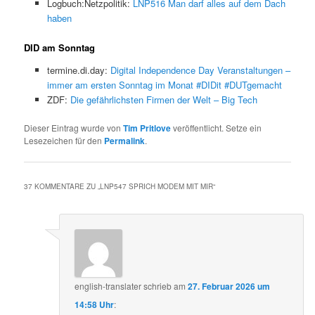
Logbuch:Netzpolitik:
LNP516 Man darf alles auf dem Dach
haben
DID am Sonntag
termine.di.day:
Digital Independence Day Veranstaltungen –
immer am ersten Sonntag im Monat #DIDit #DUTgemacht
ZDF:
Die gefährlichsten Firmen der Welt – Big Tech
Dieser Eintrag wurde von
Tim Pritlove
veröffentlicht. Setze ein
Lesezeichen für den
Permalink
.
37 KOMMENTARE ZU „
LNP547 SPRICH MODEM MIT MIR
“
english-translater
schrieb
am
27. Februar 2026 um
14:58 Uhr
: