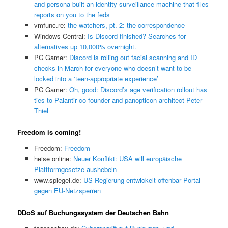
and persona built an identity surveillance machine that files
reports on you to the feds
vmfunc.re:
the watchers, pt. 2: the correspondence
Windows Central:
Is Discord finished? Searches for
alternatives up 10,000% overnight.
PC Gamer:
Discord is rolling out facial scanning and ID
checks in March for everyone who doesn’t want to be
locked into a ‘teen-appropriate experience’
PC Gamer:
Oh, good: Discord’s age verification rollout has
ties to Palantir co-founder and panopticon architect Peter
Thiel
Freedom is coming!
Freedom:
Freedom
heise online:
Neuer Konflikt: USA will europäische
Plattformgesetze aushebeln
www.spiegel.de:
US-Regierung entwickelt offenbar Portal
gegen EU-Netzsperren
DDoS auf Buchungssystem der Deutschen Bahn