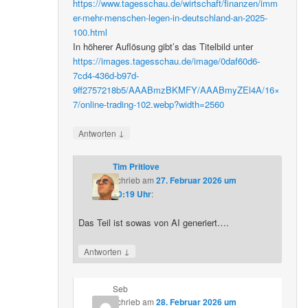
https://www.tagesschau.de/wirtschaft/finanzen/imm
er-mehr-menschen-legen-in-deutschland-an-2025-
100.html
In höherer Auflösung gibt’s das Titelbild unter
https://images.tagesschau.de/image/0daf60d6-
7cd4-436d-b97d-
9ff2757218b5/AAABmzBKMFY/AAABmyZEl4A/16×
7/online-trading-102.webp?width=2560
↓
Antworten
Tim Pritlove
schrieb
am
27. Februar 2026 um
20:19 Uhr
:
Das Teil ist sowas von AI generiert….
↓
Antworten
Seb
schrieb
am
28. Februar 2026 um