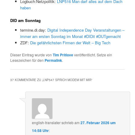
Logbuch:Netzpolitik:
LNP516 Man darf alles auf dem Dach
haben
DID am Sonntag
termine.di.day:
Digital Independence Day Veranstaltungen –
immer am ersten Sonntag im Monat #DIDit #DUTgemacht
ZDF:
Die gefährlichsten Firmen der Welt – Big Tech
Dieser Eintrag wurde von
Tim Pritlove
veröffentlicht. Setze ein
Lesezeichen für den
Permalink
.
37 KOMMENTARE ZU „
LNP547 SPRICH MODEM MIT MIR
“
english-translater
schrieb
am
27. Februar 2026 um
14:58 Uhr
: