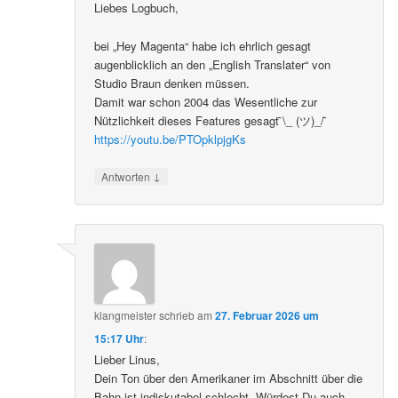
Liebes Logbuch,
bei „Hey Magenta“ habe ich ehrlich gesagt
augenblicklich an den „English Translater“ von
Studio Braun denken müssen.
Damit war schon 2004 das Wesentliche zur
Nützlichkeit dieses Features gesagt ̄\_ (ツ)_/ ̄
https://youtu.be/PTOpklpjgKs
↓
Antworten
klangmeister
schrieb
am
27. Februar 2026 um
15:17 Uhr
:
Lieber Linus,
Dein Ton über den Amerikaner im Abschnitt über die
Bahn ist indiskutabel schlecht. Würdest Du auch