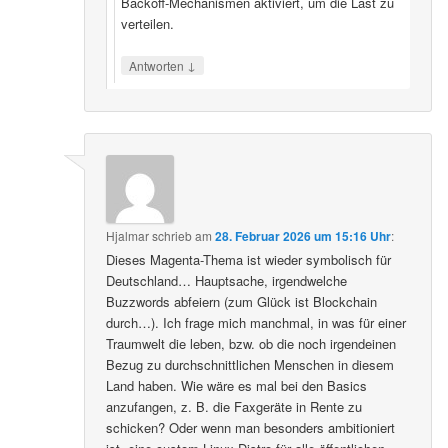
Backoff‑Mechanismen aktiviert, um die Last zu
verteilen.
↓
Antworten
Hjalmar
schrieb
am
28. Februar 2026 um 15:16 Uhr
:
Dieses Magenta-Thema ist wieder symbolisch für
Deutschland… Hauptsache, irgendwelche
Buzzwords abfeiern (zum Glück ist Blockchain
durch…). Ich frage mich manchmal, in was für einer
Traumwelt die leben, bzw. ob die noch irgendeinen
Bezug zu durchschnittlichen Menschen in diesem
Land haben. Wie wäre es mal bei den Basics
anzufangen, z. B. die Faxgeräte in Rente zu
schicken? Oder wenn man besonders ambitioniert