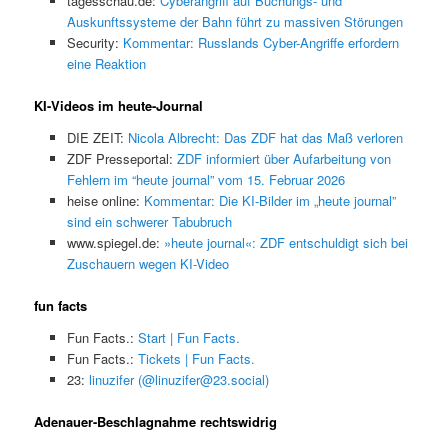
tagesschau.de:
Cyberangriff auf Buchungs- und
Auskunftssysteme der Bahn führt zu massiven Störungen
Security:
Kommentar: Russlands Cyber-Angriffe erfordern
eine Reaktion
KI-Videos im heute-Journal
DIE ZEIT:
Nicola Albrecht: Das ZDF hat das Maß verloren
ZDF Presseportal:
ZDF informiert über Aufarbeitung von
Fehlern im “heute journal” vom 15. Februar 2026
heise online:
Kommentar: Die KI-Bilder im „heute journal”
sind ein schwerer Tabubruch
www.spiegel.de:
»heute journal«: ZDF entschuldigt sich bei
Zuschauern wegen KI-Video
fun facts
Fun Facts.:
Start | Fun Facts.
Fun Facts.:
Tickets | Fun Facts.
23:
linuzifer (@linuzifer@23.social)
Adenauer-Beschlagnahme rechtswidrig