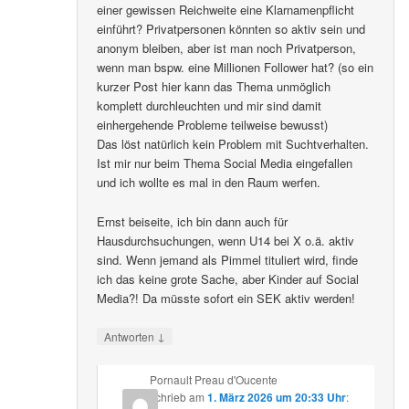
einer gewissen Reichweite eine Klarnamenpflicht
einführt? Privatpersonen könnten so aktiv sein und
anonym bleiben, aber ist man noch Privatperson,
wenn man bspw. eine Millionen Follower hat? (so ein
kurzer Post hier kann das Thema unmöglich
komplett durchleuchten und mir sind damit
einhergehende Probleme teilweise bewusst)
Das löst natürlich kein Problem mit Suchtverhalten.
Ist mir nur beim Thema Social Media eingefallen
und ich wollte es mal in den Raum werfen.
Ernst beiseite, ich bin dann auch für
Hausdurchsuchungen, wenn U14 bei X o.ä. aktiv
sind. Wenn jemand als Pimmel tituliert wird, finde
ich das keine grote Sache, aber Kinder auf Social
Media?! Da müsste sofort ein SEK aktiv werden!
↓
Antworten
Pornault Preau d'Oucente
schrieb
am
1. März 2026 um 20:33 Uhr
: