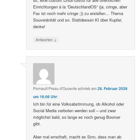
ist, eine custom Linux-Distro für alle öffentlichen
Einrichtungen à la “DeutschlandOS“ (ja, cringe, aber
Fax ist noch mehr cringe ;)) zu erstellen… Thema
Souveränität und so. Stattdessen KI über Kupfer,
danke!
↓
Antworten
Pornault Preau d'Oucente
schrieb
am
28. Februar 2026
um 16:06 Uhr
:
Ich bin für eine Volksabstimmung, ob Alkohol oder
Social Media verboten werden soll – und zwar
möglichst bald, so lange es noch genug Boomer
gibt.
Aber mal ernsthaft, macht es Sinn, dass man ab