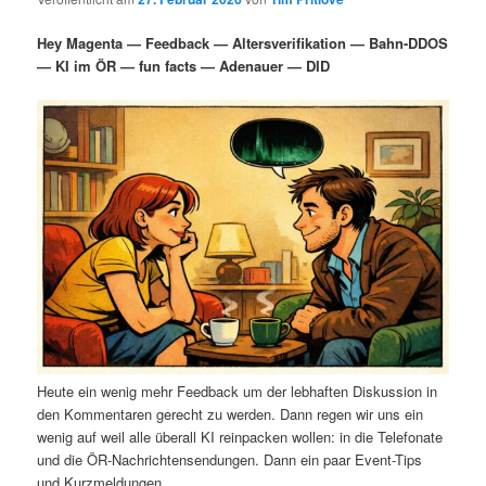
i
s
m
u
n
n
Hey Magenta — Feedback — Altersverifikation — Bahn-DDOS
g
a
— KI im ÖR — fun facts — Adenauer — DID
ä
n
e
v
n
i
r
d
g
a
e
ä
t
i
n
r
o
n
I
e
n
n
h
I
Heute ein wenig mehr Feedback um der lebhaften Diskussion in
a
n
den Kommentaren gerecht zu werden. Dann regen wir uns ein
wenig auf weil alle überall KI reinpacken wollen: in die Telefonate
l
h
und die ÖR-Nachrichtensendungen. Dann ein paar Event-Tips
und Kurzmeldungen.