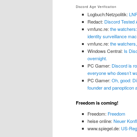
Discord Age Verification
Logbuch:Netzpolitik:
LNP
Redact:
Discord Tested 
vmfunc.re:
the watchers:
identity surveillance mach
vmfunc.re:
the watchers,
Windows Central:
Is Dis
overnight.
PC Gamer:
Discord is ro
everyone who doesn’t wan
PC Gamer:
Oh, good: Dis
founder and panopticon ar
Freedom is coming!
Freedom:
Freedom
heise online:
Neuer Konfl
www.spiegel.de:
US-Regi