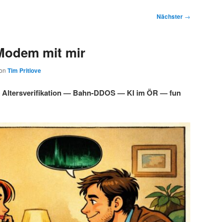
Nächster
→
Modem mit mir
on
Tim Pritlove
Altersverifikation — Bahn-DDOS — KI im ÖR — fun