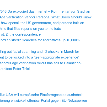
546 Da explodiert das Internet – Kommentar von Stephan
Age Verification Vendor Persona: What Users Should Know
 how openai, the US government, and persona built an
ine that files reports on you to the feds
 pt. 2: the correspondence
cord finished? Searches for alternatives up 10,000%
lling out facial scanning and ID checks in March for
t to be locked into a ‘teen-appropriate experience’
cord’s age verification rollout has ties to Palantir co-
chitect Peter Thiel
ikt: USA will europäische Plattformgesetze aushebeln
erung entwickelt offenbar Portal gegen EU-Netzsperren