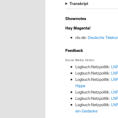
Transkript
Shownotes
Hey Magenta!
ntv.de:
Deutsche Telekom 
Feedback
Social Media Verbot
Logbuch:Netzpolitik:
LNP
Logbuch:Netzpolitik:
LNP
Logbuch:Netzpolitik:
LNP
Hippe
Logbuch:Netzpolitik:
LNP
Logbuch:Netzpolitik:
LNP
Logbuch:Netzpolitik:
LNP
ein-Gedanke