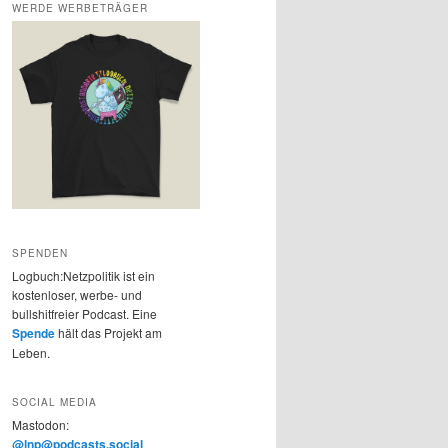
WERDE WERBETRÄGER
SPENDEN
Logbuch:Netzpolitik ist ein
kostenloser, werbe- und
bullshitfreier Podcast. Eine
Spende
hält das Projekt am
Leben.
SOCIAL MEDIA
Mastodon:
@lnp@podcasts.social