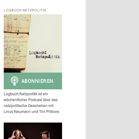
c
h
LOGBUCH:NETZPOLITIK
e
n
Logbuch:Netzpolitik ist ein
wöchentlicher Podcast über das
netzpolitische Geschehen mit
Linus Neumann und Tim Pritlove.