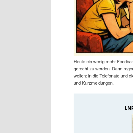
n
r
I
e
n
n
h
I
Heute ein wenig mehr Feedbac
a
n
gerecht zu werden. Dann regen 
wollen: in die Telefonate und
l
h
und Kurzmeldungen.
t
a
s
l
p
t