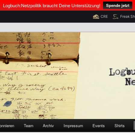
Logbuch:Netzpolitik braucht Deine Unterstützung!
Spende jetzt
CRE
Freak S
nus Neumann und Tim Pritlove
olitik
onnieren
Team
Archiv
Impressum
Events
Shirts