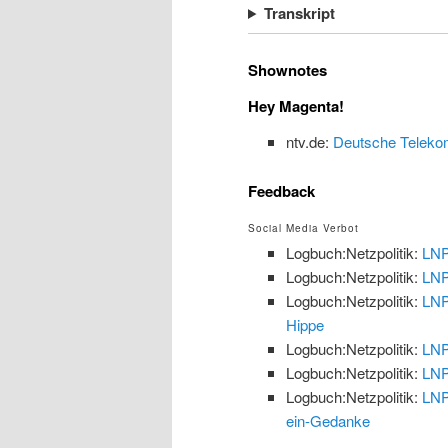
Transkript
Shownotes
Hey Magenta!
ntv.de:
Deutsche Telekom 
Feedback
Social Media Verbot
Logbuch:Netzpolitik:
LNP
Logbuch:Netzpolitik:
LNP
Logbuch:Netzpolitik:
LNP
Hippe
Logbuch:Netzpolitik:
LNP
Logbuch:Netzpolitik:
LNP
Logbuch:Netzpolitik:
LNP
ein-Gedanke