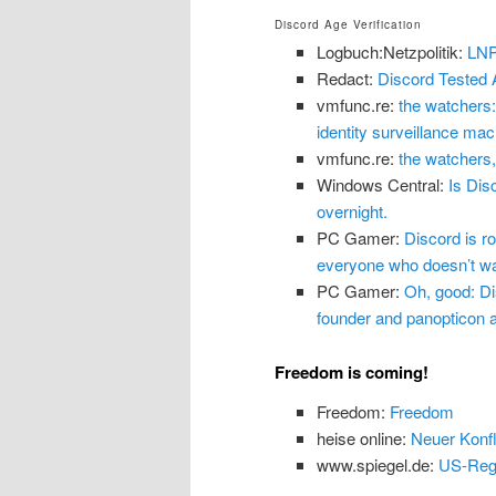
Discord Age Verification
Logbuch:Netzpolitik:
LNP
Redact:
Discord Tested 
vmfunc.re:
the watchers:
identity surveillance mach
vmfunc.re:
the watchers,
Windows Central:
Is Dis
overnight.
PC Gamer:
Discord is ro
everyone who doesn’t wan
PC Gamer:
Oh, good: Dis
founder and panopticon ar
Freedom is coming!
Freedom:
Freedom
heise online:
Neuer Konfl
www.spiegel.de:
US-Regi