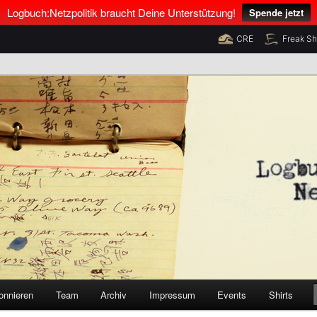
Logbuch:Netzpolitik braucht Deine Unterstützung!
Spende jetzt
CRE
Freak S
nus Neumann und Tim Pritlove
olitik
onnieren
Team
Archiv
Impressum
Events
Shirts