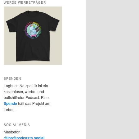
WERDE WERBETRÄGER
SPENDEN
Logbuch:Netzpolitik ist ein
kostenloser, werbe- und
bullshitfreier Podcast. Eine
Spende
hält das Projekt am
Leben.
SOCIAL MEDIA
Mastodon:
@lnp@podcasts.social