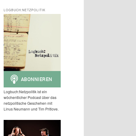
c
h
LOGBUCH:NETZPOLITIK
e
n
Logbuch:Netzpolitik ist ein
wöchentlicher Podcast über das
netzpolitische Geschehen mit
Linus Neumann und Tim Pritlove.