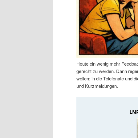
n
r
I
e
n
n
h
I
Heute ein wenig mehr Feedbac
a
n
gerecht zu werden. Dann regen 
wollen: in die Telefonate und
l
h
und Kurzmeldungen.
t
a
s
l
p
t