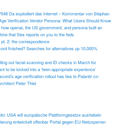
546 Da explodiert das Internet – Kommentar von Stephan
Age Verification Vendor Persona: What Users Should Know
 how openai, the US government, and persona built an
ine that files reports on you to the feds
 pt. 2: the correspondence
cord finished? Searches for alternatives up 10,000%
lling out facial scanning and ID checks in March for
t to be locked into a ‘teen-appropriate experience’
cord’s age verification rollout has ties to Palantir co-
chitect Peter Thiel
ikt: USA will europäische Plattformgesetze aushebeln
erung entwickelt offenbar Portal gegen EU-Netzsperren