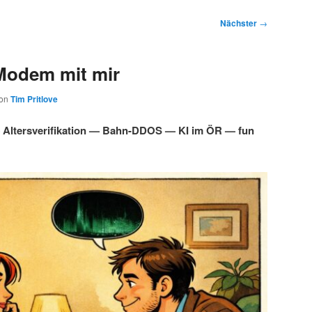
Nächster
→
Modem mit mir
on
Tim Pritlove
Altersverifikation — Bahn-DDOS — KI im ÖR — fun