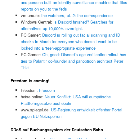
and persona built an identity surveillance machine that files
reports on you to the feds
vmfunc.re:
the watchers, pt. 2: the correspondence
Windows Central:
Is Discord finished? Searches for
alternatives up 10,000% overnight.
PC Gamer:
Discord is rolling out facial scanning and ID
checks in March for everyone who doesn’t want to be
locked into a ‘teen-appropriate experience’
PC Gamer:
Oh, good: Discord’s age verification rollout has
ties to Palantir co-founder and panopticon architect Peter
Thiel
Freedom is coming!
Freedom:
Freedom
heise online:
Neuer Konflikt: USA will europäische
Plattformgesetze aushebeln
www.spiegel.de:
US-Regierung entwickelt offenbar Portal
gegen EU-Netzsperren
DDoS auf Buchungssystem der Deutschen Bahn