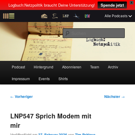
X
Logbuch:Netzpolitik braucht Deine Unterstützung!
Spende jetzt
Z
Alle Podcasts
u
Der Netzpolitik-Podcast mit Linus Neumann und Tim Pritlove
m
S
p
u
r
c
i
Logbuch:Netzpolitik
h
m
e
ä
n
r
H
Podcast
Hintergrund
Abonnieren
Team
Archiv
Z
Z
e
a
n
u
Impressum
Events
Shirts
u
u
I
p
n
t
m
m
h
m
B
←
Vorheriger
Nächster
→
a
e
e
p
s
l
n
i
LNP547 Sprich Modem mit
t
ü
t
r
e
s
r
mir
p
a
i
k
r
g
Veröffentlicht am
27. Februar 2026
von
Tim Pritlove