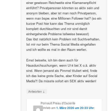
einer gewissen Reichweite eine Klarnamenpflicht
einführt? Privatpersonen könnten so aktiv sein und
anonym bleiben, aber ist man noch Privatperson,
wenn man bspw. eine Millionen Follower hat? (so ein
kurzer Post hier kann das Thema unmöglich
komplett durchleuchten und mir sind damit
einhergehende Probleme teilweise bewusst)
Das löst natürlich kein Problem mit Suchtverhalten.
Ist mir nur beim Thema Social Media eingefallen
und ich wollte es mal in den Raum werfen.
Ernst beiseite, ich bin dann auch für
Hausdurchsuchungen, wenn U14 bei X o.ä. aktiv
sind. Wenn jemand als Pimmel tituliert wird, finde
ich das keine grote Sache, aber Kinder auf Social
Media?! Da müsste sofort ein SEK aktiv werden!
↓
Antworten
Pornault Preau d'Oucente
schrieb
am
1. März 2026 um 20:33 Uhr
: