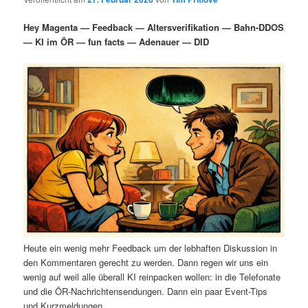
i
s
m
u
n
n
Hey Magenta — Feedback — Altersverifikation — Bahn-DDOS
g
a
— KI im ÖR — fun facts — Adenauer — DID
ä
n
e
v
n
i
r
d
g
a
e
ä
t
i
n
r
o
n
I
e
n
n
h
I
Heute ein wenig mehr Feedback um der lebhaften Diskussion in
a
n
den Kommentaren gerecht zu werden. Dann regen wir uns ein
wenig auf weil alle überall KI reinpacken wollen: in die Telefonate
l
h
und die ÖR-Nachrichtensendungen. Dann ein paar Event-Tips
und Kurzmeldungen.