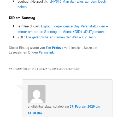
Logbuch:Netzpolitik:
LNP516 Man darf alles auf dem Dach
haben
DID am Sonntag
termine.di.day:
Digital Independence Day Veranstaltungen –
immer am ersten Sonntag im Monat #DIDit #DUTgemacht
ZDF:
Die gefährlichsten Firmen der Welt – Big Tech
Dieser Eintrag wurde von
Tim Pritlove
veröffentlicht. Setze ein
Lesezeichen für den
Permalink
.
37 KOMMENTARE ZU „
LNP547 SPRICH MODEM MIT MIR
“
english-translater
schrieb
am
27. Februar 2026 um
14:58 Uhr
: