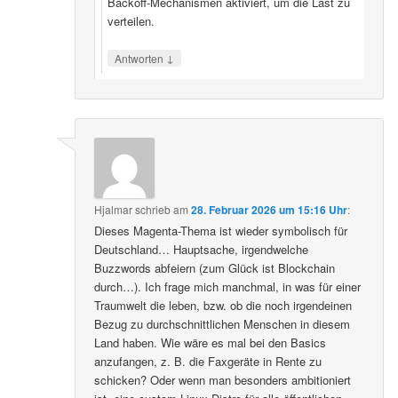
Backoff‑Mechanismen aktiviert, um die Last zu
verteilen.
↓
Antworten
Hjalmar
schrieb
am
28. Februar 2026 um 15:16 Uhr
:
Dieses Magenta-Thema ist wieder symbolisch für
Deutschland… Hauptsache, irgendwelche
Buzzwords abfeiern (zum Glück ist Blockchain
durch…). Ich frage mich manchmal, in was für einer
Traumwelt die leben, bzw. ob die noch irgendeinen
Bezug zu durchschnittlichen Menschen in diesem
Land haben. Wie wäre es mal bei den Basics
anzufangen, z. B. die Faxgeräte in Rente zu
schicken? Oder wenn man besonders ambitioniert