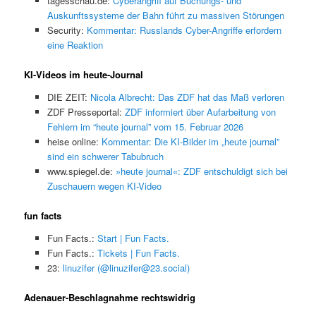
tagesschau.de:
Cyberangriff auf Buchungs- und
Auskunftssysteme der Bahn führt zu massiven Störungen
Security:
Kommentar: Russlands Cyber-Angriffe erfordern
eine Reaktion
KI-Videos im heute-Journal
DIE ZEIT:
Nicola Albrecht: Das ZDF hat das Maß verloren
ZDF Presseportal:
ZDF informiert über Aufarbeitung von
Fehlern im “heute journal” vom 15. Februar 2026
heise online:
Kommentar: Die KI-Bilder im „heute journal”
sind ein schwerer Tabubruch
www.spiegel.de:
»heute journal«: ZDF entschuldigt sich bei
Zuschauern wegen KI-Video
fun facts
Fun Facts.:
Start | Fun Facts.
Fun Facts.:
Tickets | Fun Facts.
23:
linuzifer (@linuzifer@23.social)
Adenauer-Beschlagnahme rechtswidrig