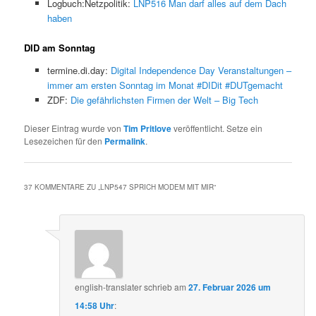
Logbuch:Netzpolitik:
LNP516 Man darf alles auf dem Dach
haben
DID am Sonntag
termine.di.day:
Digital Independence Day Veranstaltungen –
immer am ersten Sonntag im Monat #DIDit #DUTgemacht
ZDF:
Die gefährlichsten Firmen der Welt – Big Tech
Dieser Eintrag wurde von
Tim Pritlove
veröffentlicht. Setze ein
Lesezeichen für den
Permalink
.
37 KOMMENTARE ZU „
LNP547 SPRICH MODEM MIT MIR
“
english-translater
schrieb
am
27. Februar 2026 um
14:58 Uhr
: