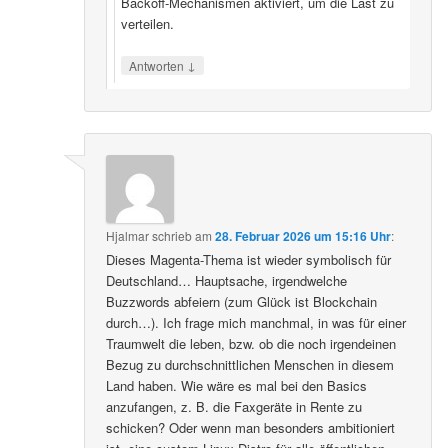
Backoff‑Mechanismen aktiviert, um die Last zu
verteilen.
↓
Antworten
Hjalmar
schrieb
am
28. Februar 2026 um 15:16 Uhr
:
Dieses Magenta-Thema ist wieder symbolisch für
Deutschland… Hauptsache, irgendwelche
Buzzwords abfeiern (zum Glück ist Blockchain
durch…). Ich frage mich manchmal, in was für einer
Traumwelt die leben, bzw. ob die noch irgendeinen
Bezug zu durchschnittlichen Menschen in diesem
Land haben. Wie wäre es mal bei den Basics
anzufangen, z. B. die Faxgeräte in Rente zu
schicken? Oder wenn man besonders ambitioniert