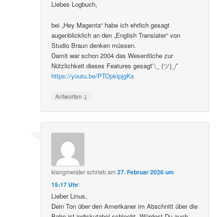
Liebes Logbuch,
bei „Hey Magenta“ habe ich ehrlich gesagt
augenblicklich an den „English Translater“ von
Studio Braun denken müssen.
Damit war schon 2004 das Wesentliche zur
Nützlichkeit dieses Features gesagt ̄\_ (ツ)_/ ̄
https://youtu.be/PTOpklpjgKs
↓
Antworten
klangmeister
schrieb
am
27. Februar 2026 um
15:17 Uhr
:
Lieber Linus,
Dein Ton über den Amerikaner im Abschnitt über die
Bahn ist indiskutabel schlecht. Würdest Du auch