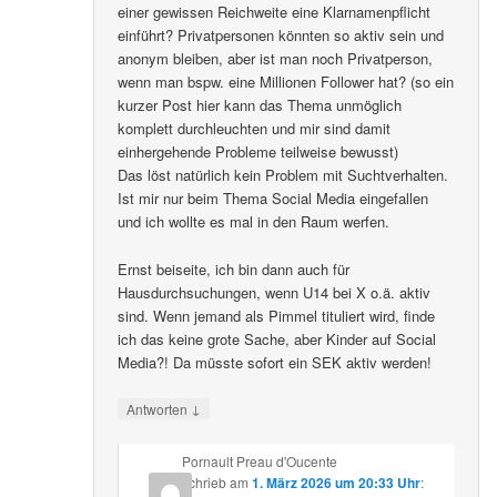
einer gewissen Reichweite eine Klarnamenpflicht
einführt? Privatpersonen könnten so aktiv sein und
anonym bleiben, aber ist man noch Privatperson,
wenn man bspw. eine Millionen Follower hat? (so ein
kurzer Post hier kann das Thema unmöglich
komplett durchleuchten und mir sind damit
einhergehende Probleme teilweise bewusst)
Das löst natürlich kein Problem mit Suchtverhalten.
Ist mir nur beim Thema Social Media eingefallen
und ich wollte es mal in den Raum werfen.
Ernst beiseite, ich bin dann auch für
Hausdurchsuchungen, wenn U14 bei X o.ä. aktiv
sind. Wenn jemand als Pimmel tituliert wird, finde
ich das keine grote Sache, aber Kinder auf Social
Media?! Da müsste sofort ein SEK aktiv werden!
↓
Antworten
Pornault Preau d'Oucente
schrieb
am
1. März 2026 um 20:33 Uhr
: