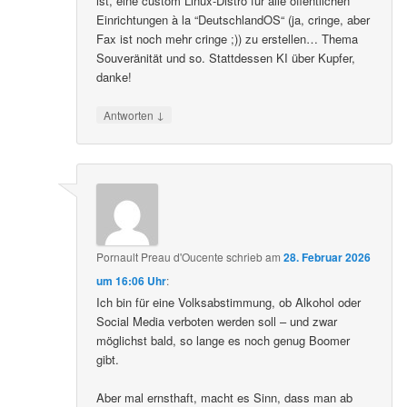
ist, eine custom Linux-Distro für alle öffentlichen
Einrichtungen à la “DeutschlandOS“ (ja, cringe, aber
Fax ist noch mehr cringe ;)) zu erstellen… Thema
Souveränität und so. Stattdessen KI über Kupfer,
danke!
↓
Antworten
Pornault Preau d'Oucente
schrieb
am
28. Februar 2026
um 16:06 Uhr
:
Ich bin für eine Volksabstimmung, ob Alkohol oder
Social Media verboten werden soll – und zwar
möglichst bald, so lange es noch genug Boomer
gibt.
Aber mal ernsthaft, macht es Sinn, dass man ab