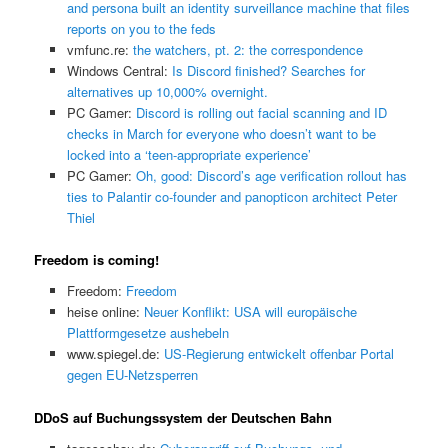
and persona built an identity surveillance machine that files
reports on you to the feds
vmfunc.re:
the watchers, pt. 2: the correspondence
Windows Central:
Is Discord finished? Searches for
alternatives up 10,000% overnight.
PC Gamer:
Discord is rolling out facial scanning and ID
checks in March for everyone who doesn’t want to be
locked into a ‘teen-appropriate experience’
PC Gamer:
Oh, good: Discord’s age verification rollout has
ties to Palantir co-founder and panopticon architect Peter
Thiel
Freedom is coming!
Freedom:
Freedom
heise online:
Neuer Konflikt: USA will europäische
Plattformgesetze aushebeln
www.spiegel.de:
US-Regierung entwickelt offenbar Portal
gegen EU-Netzsperren
DDoS auf Buchungssystem der Deutschen Bahn