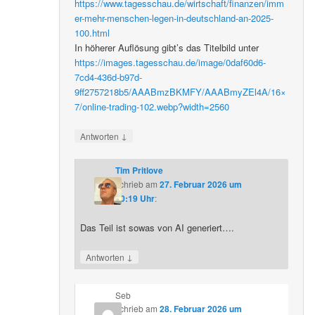
https://www.tagesschau.de/wirtschaft/finanzen/imm
er-mehr-menschen-legen-in-deutschland-an-2025-
100.html
In höherer Auflösung gibt’s das Titelbild unter
https://images.tagesschau.de/image/0daf60d6-
7cd4-436d-b97d-
9ff2757218b5/AAABmzBKMFY/AAABmyZEl4A/16×
7/online-trading-102.webp?width=2560
↓
Antworten
Tim Pritlove
schrieb
am
27. Februar 2026 um
20:19 Uhr
:
Das Teil ist sowas von AI generiert….
↓
Antworten
Seb
schrieb
am
28. Februar 2026 um