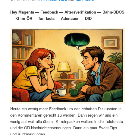
i
s
m
u
n
n
Hey Magenta — Feedback — Altersverifikation — Bahn-DDOS
g
a
— KI im ÖR — fun facts — Adenauer — DID
ä
n
e
v
n
i
r
d
g
a
e
ä
t
i
n
r
o
n
I
e
n
n
h
I
Heute ein wenig mehr Feedback um der lebhaften Diskussion in
a
n
den Kommentaren gerecht zu werden. Dann regen wir uns ein
wenig auf weil alle überall KI reinpacken wollen: in die Telefonate
l
h
und die ÖR-Nachrichtensendungen. Dann ein paar Event-Tips
und Kurzmeldungen.