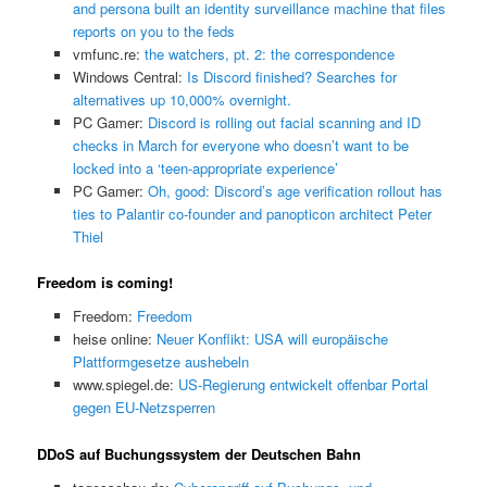
and persona built an identity surveillance machine that files
reports on you to the feds
vmfunc.re:
the watchers, pt. 2: the correspondence
Windows Central:
Is Discord finished? Searches for
alternatives up 10,000% overnight.
PC Gamer:
Discord is rolling out facial scanning and ID
checks in March for everyone who doesn’t want to be
locked into a ‘teen-appropriate experience’
PC Gamer:
Oh, good: Discord’s age verification rollout has
ties to Palantir co-founder and panopticon architect Peter
Thiel
Freedom is coming!
Freedom:
Freedom
heise online:
Neuer Konflikt: USA will europäische
Plattformgesetze aushebeln
www.spiegel.de:
US-Regierung entwickelt offenbar Portal
gegen EU-Netzsperren
DDoS auf Buchungssystem der Deutschen Bahn