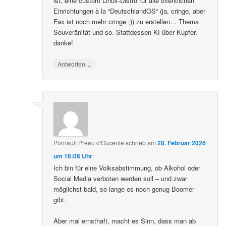
ist, eine custom Linux-Distro für alle öffentlichen
Einrichtungen à la “DeutschlandOS“ (ja, cringe, aber
Fax ist noch mehr cringe ;)) zu erstellen… Thema
Souveränität und so. Stattdessen KI über Kupfer,
danke!
↓
Antworten
Pornault Preau d'Oucente
schrieb
am
28. Februar 2026
um 16:06 Uhr
:
Ich bin für eine Volksabstimmung, ob Alkohol oder
Social Media verboten werden soll – und zwar
möglichst bald, so lange es noch genug Boomer
gibt.
Aber mal ernsthaft, macht es Sinn, dass man ab