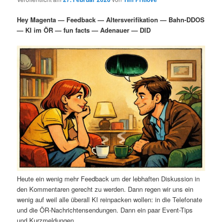
i
s
m
u
n
n
Hey Magenta — Feedback — Altersverifikation — Bahn-DDOS
g
a
— KI im ÖR — fun facts — Adenauer — DID
ä
n
e
v
n
i
r
d
g
a
e
ä
t
i
n
r
o
n
I
e
n
n
h
I
Heute ein wenig mehr Feedback um der lebhaften Diskussion in
a
n
den Kommentaren gerecht zu werden. Dann regen wir uns ein
wenig auf weil alle überall KI reinpacken wollen: in die Telefonate
l
h
und die ÖR-Nachrichtensendungen. Dann ein paar Event-Tips
und Kurzmeldungen.