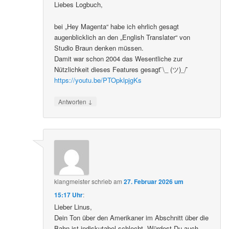
Liebes Logbuch,
bei „Hey Magenta“ habe ich ehrlich gesagt
augenblicklich an den „English Translater“ von
Studio Braun denken müssen.
Damit war schon 2004 das Wesentliche zur
Nützlichkeit dieses Features gesagt ̄\_ (ツ)_/ ̄
https://youtu.be/PTOpklpjgKs
↓
Antworten
klangmeister
schrieb
am
27. Februar 2026 um
15:17 Uhr
:
Lieber Linus,
Dein Ton über den Amerikaner im Abschnitt über die
Bahn ist indiskutabel schlecht. Würdest Du auch