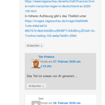
https://www.tagesschau.de/wirtschaft/finanzen/imm
er-mehr-menschen-legen-in-deutschland-an-2025-
100.html
In höherer Auflösung gibt’s das Titelbild unter
https://images.tagesschau.de/image/0daf60d6-
7cd4-436d-b97d-
9ff2757218b5/AAABmzBKMFY/AAABmyZEl4A/16×
7/online-trading-102.webp?width=2560
↓
Antworten
Tim Pritlove
schrieb
am
27. Februar 2026 um
20:19 Uhr
:
Das Teil ist sowas von AI generiert….
↓
Antworten
Seb
schrieb
am
28. Februar 2026 um