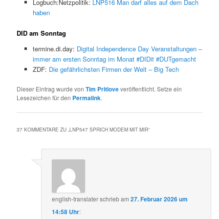
Logbuch:Netzpolitik:
LNP516 Man darf alles auf dem Dach
haben
DID am Sonntag
termine.di.day:
Digital Independence Day Veranstaltungen –
immer am ersten Sonntag im Monat #DIDit #DUTgemacht
ZDF:
Die gefährlichsten Firmen der Welt – Big Tech
Dieser Eintrag wurde von
Tim Pritlove
veröffentlicht. Setze ein
Lesezeichen für den
Permalink
.
37 KOMMENTARE ZU „
LNP547 SPRICH MODEM MIT MIR
“
english-translater
schrieb
am
27. Februar 2026 um
14:58 Uhr
: