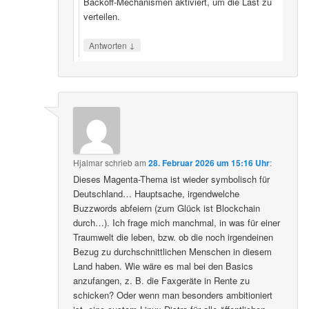
Backoff‑Mechanismen aktiviert, um die Last zu
verteilen.
↓
Antworten
Hjalmar
schrieb
am
28. Februar 2026 um 15:16 Uhr
:
Dieses Magenta-Thema ist wieder symbolisch für
Deutschland… Hauptsache, irgendwelche
Buzzwords abfeiern (zum Glück ist Blockchain
durch…). Ich frage mich manchmal, in was für einer
Traumwelt die leben, bzw. ob die noch irgendeinen
Bezug zu durchschnittlichen Menschen in diesem
Land haben. Wie wäre es mal bei den Basics
anzufangen, z. B. die Faxgeräte in Rente zu
schicken? Oder wenn man besonders ambitioniert