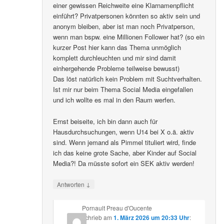
einer gewissen Reichweite eine Klarnamenpflicht
einführt? Privatpersonen könnten so aktiv sein und
anonym bleiben, aber ist man noch Privatperson,
wenn man bspw. eine Millionen Follower hat? (so ein
kurzer Post hier kann das Thema unmöglich
komplett durchleuchten und mir sind damit
einhergehende Probleme teilweise bewusst)
Das löst natürlich kein Problem mit Suchtverhalten.
Ist mir nur beim Thema Social Media eingefallen
und ich wollte es mal in den Raum werfen.
Ernst beiseite, ich bin dann auch für
Hausdurchsuchungen, wenn U14 bei X o.ä. aktiv
sind. Wenn jemand als Pimmel tituliert wird, finde
ich das keine grote Sache, aber Kinder auf Social
Media?! Da müsste sofort ein SEK aktiv werden!
↓
Antworten
Pornault Preau d'Oucente
schrieb
am
1. März 2026 um 20:33 Uhr
: