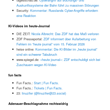
tagesschau.de:
Cyberangriff auf Buchungs- und
Auskunftssysteme der Bahn führt zu massiven Störungen
Security:
Kommentar: Russlands Cyber-Angriffe erfordern
eine Reaktion
KI-Videos im heute-Journal
DIE ZEIT:
Nicola Albrecht: Das ZDF hat das Maß verloren
ZDF Presseportal:
ZDF informiert über Aufarbeitung von
Fehlern im “heute journal” vom 15. Februar 2026
heise online:
Kommentar: Die KI-Bilder im „heute journal”
sind ein schwerer Tabubruch
www.spiegel.de:
»heute journal«: ZDF entschuldigt sich bei
Zuschauern wegen KI-Video
fun facts
Fun Facts.:
Start | Fun Facts.
Fun Facts.:
Tickets | Fun Facts.
23:
linuzifer (@linuzifer@23.social)
Adenauer-Beschlagnahme rechtswidrig