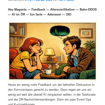
i
s
m
u
n
n
Hey Magenta — Feedback — Altersverifikation — Bahn-DDOS
g
a
— KI im ÖR — fun facts — Adenauer — DID
ä
n
e
v
n
i
r
d
g
a
e
ä
t
i
n
r
o
n
I
e
n
n
h
I
Heute ein wenig mehr Feedback um der lebhaften Diskussion in
a
n
den Kommentaren gerecht zu werden. Dann regen wir uns ein
wenig auf weil alle überall KI reinpacken wollen: in die Telefonate
l
h
und die ÖR-Nachrichtensendungen. Dann ein paar Event-Tips
und Kurzmeldungen.