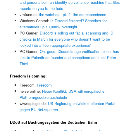
and persona built an identity surveillance machine that files
reports on you to the feds
vmfunc.re:
the watchers, pt. 2: the correspondence
Windows Central:
Is Discord finished? Searches for
alternatives up 10,000% overnight.
PC Gamer:
Discord is rolling out facial scanning and ID
checks in March for everyone who doesn’t want to be
locked into a ‘teen-appropriate experience’
PC Gamer:
Oh, good: Discord’s age verification rollout has
ties to Palantir co-founder and panopticon architect Peter
Thiel
Freedom is coming!
Freedom:
Freedom
heise online:
Neuer Konflikt: USA will europäische
Plattformgesetze aushebeln
www.spiegel.de:
US-Regierung entwickelt offenbar Portal
gegen EU-Netzsperren
DDoS auf Buchungssystem der Deutschen Bahn