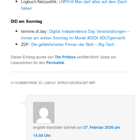
Logbuch:Netzpolitik:
LNP516 Man darf alles auf dem Dach
haben
DID am Sonntag
termine.di.day:
Digital Independence Day Veranstaltungen –
immer am ersten Sonntag im Monat #DIDit #DUTgemacht
ZDF:
Die gefährlichsten Firmen der Welt – Big Tech
Dieser Eintrag wurde von
Tim Pritlove
veröffentlicht. Setze ein
Lesezeichen für den
Permalink
.
37 KOMMENTARE ZU „
LNP547 SPRICH MODEM MIT MIR
“
english-translater
schrieb
am
27. Februar 2026 um
14:58 Uhr
: