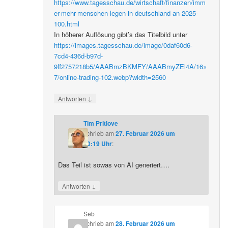
https://www.tagesschau.de/wirtschaft/finanzen/imm
er-mehr-menschen-legen-in-deutschland-an-2025-
100.html
In höherer Auflösung gibt’s das Titelbild unter
https://images.tagesschau.de/image/0daf60d6-
7cd4-436d-b97d-
9ff2757218b5/AAABmzBKMFY/AAABmyZEl4A/16×
7/online-trading-102.webp?width=2560
↓
Antworten
Tim Pritlove
schrieb
am
27. Februar 2026 um
20:19 Uhr
:
Das Teil ist sowas von AI generiert….
↓
Antworten
Seb
schrieb
am
28. Februar 2026 um