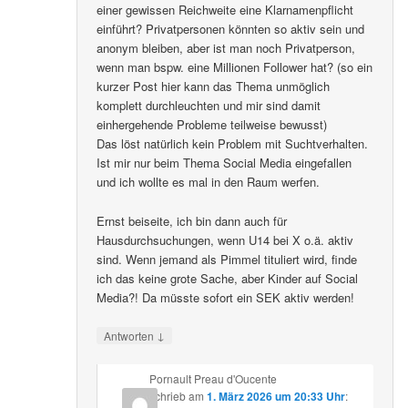
einer gewissen Reichweite eine Klarnamenpflicht
einführt? Privatpersonen könnten so aktiv sein und
anonym bleiben, aber ist man noch Privatperson,
wenn man bspw. eine Millionen Follower hat? (so ein
kurzer Post hier kann das Thema unmöglich
komplett durchleuchten und mir sind damit
einhergehende Probleme teilweise bewusst)
Das löst natürlich kein Problem mit Suchtverhalten.
Ist mir nur beim Thema Social Media eingefallen
und ich wollte es mal in den Raum werfen.
Ernst beiseite, ich bin dann auch für
Hausdurchsuchungen, wenn U14 bei X o.ä. aktiv
sind. Wenn jemand als Pimmel tituliert wird, finde
ich das keine grote Sache, aber Kinder auf Social
Media?! Da müsste sofort ein SEK aktiv werden!
↓
Antworten
Pornault Preau d'Oucente
schrieb
am
1. März 2026 um 20:33 Uhr
: