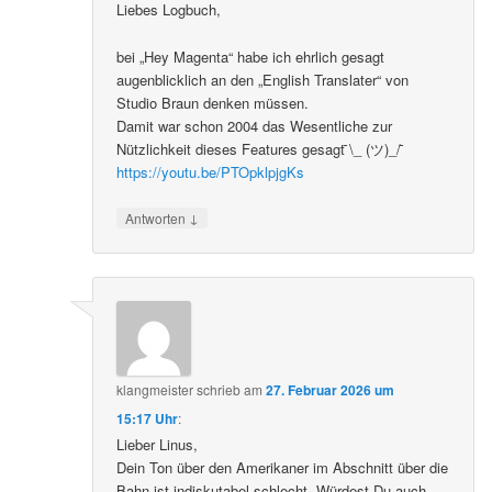
Liebes Logbuch,
bei „Hey Magenta“ habe ich ehrlich gesagt
augenblicklich an den „English Translater“ von
Studio Braun denken müssen.
Damit war schon 2004 das Wesentliche zur
Nützlichkeit dieses Features gesagt ̄\_ (ツ)_/ ̄
https://youtu.be/PTOpklpjgKs
↓
Antworten
klangmeister
schrieb
am
27. Februar 2026 um
15:17 Uhr
:
Lieber Linus,
Dein Ton über den Amerikaner im Abschnitt über die
Bahn ist indiskutabel schlecht. Würdest Du auch