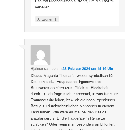
Backoff‑Mechanismen aktiviert, um die Last zu
verteilen.
↓
Antworten
Hjalmar
schrieb
am
28. Februar 2026 um 15:16 Uhr
:
Dieses Magenta-Thema ist wieder symbolisch für
Deutschland… Hauptsache, irgendwelche
Buzzwords abfeiern (zum Glück ist Blockchain
durch…). Ich frage mich manchmal, in was für einer
Traumwelt die leben, bzw. ob die noch irgendeinen
Bezug zu durchschnittlichen Menschen in diesem
Land haben. Wie wäre es mal bei den Basics
anzufangen, z. B. die Faxgeräte in Rente zu
schicken? Oder wenn man besonders ambitioniert