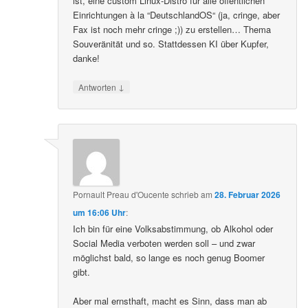
ist, eine custom Linux-Distro für alle öffentlichen
Einrichtungen à la “DeutschlandOS“ (ja, cringe, aber
Fax ist noch mehr cringe ;)) zu erstellen… Thema
Souveränität und so. Stattdessen KI über Kupfer,
danke!
↓
Antworten
Pornault Preau d'Oucente
schrieb
am
28. Februar 2026
um 16:06 Uhr
:
Ich bin für eine Volksabstimmung, ob Alkohol oder
Social Media verboten werden soll – und zwar
möglichst bald, so lange es noch genug Boomer
gibt.
Aber mal ernsthaft, macht es Sinn, dass man ab