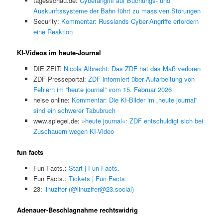
tagesschau.de:
Cyberangriff auf Buchungs- und
Auskunftssysteme der Bahn führt zu massiven Störungen
Security:
Kommentar: Russlands Cyber-Angriffe erfordern
eine Reaktion
KI-Videos im heute-Journal
DIE ZEIT:
Nicola Albrecht: Das ZDF hat das Maß verloren
ZDF Presseportal:
ZDF informiert über Aufarbeitung von
Fehlern im “heute journal” vom 15. Februar 2026
heise online:
Kommentar: Die KI-Bilder im „heute journal”
sind ein schwerer Tabubruch
www.spiegel.de:
»heute journal«: ZDF entschuldigt sich bei
Zuschauern wegen KI-Video
fun facts
Fun Facts.:
Start | Fun Facts.
Fun Facts.:
Tickets | Fun Facts.
23:
linuzifer (@linuzifer@23.social)
Adenauer-Beschlagnahme rechtswidrig