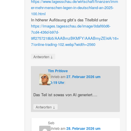
https://www.tagesschau.de/wirtschaft/finanzen/imm
er-mehr-menschen-legen-in-deutschland-an-2025-
100.html
In höherer Auflösung gibt’s das Titelbild unter
https://images.tagesschau.de/image/0daf60d6-
7cd4-436d-b97d-
9ff2757218b5/AAABmzBKMFY/AAABmyZEl4A/16×
7/online-trading-102.webp?width=2560
↓
Antworten
Tim Pritlove
schrieb
am
27. Februar 2026 um
20:19 Uhr
:
Das Teil ist sowas von AI generiert….
↓
Antworten
Seb
schrieb
am
28. Februar 2026 um