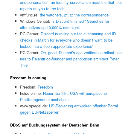
and persona built an identity surveillance machine that files
reports on you to the feds
vmfunc.re:
the watchers, pt. 2: the correspondence
Windows Central:
Is Discord finished? Searches for
alternatives up 10,000% overnight.
PC Gamer:
Discord is rolling out facial scanning and ID
checks in March for everyone who doesn’t want to be
locked into a ‘teen-appropriate experience’
PC Gamer:
Oh, good: Discord’s age verification rollout has
ties to Palantir co-founder and panopticon architect Peter
Thiel
Freedom is coming!
Freedom:
Freedom
heise online:
Neuer Konflikt: USA will europäische
Plattformgesetze aushebeln
www.spiegel.de:
US-Regierung entwickelt offenbar Portal
gegen EU-Netzsperren
DDoS auf Buchungssystem der Deutschen Bahn