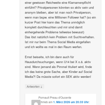
einer gewissen Reichweite eine Klarnamenpflicht
einführt? Privatpersonen könnten so aktiv sein und
anonym bleiben, aber ist man noch Privatperson,
wenn man bspw. eine Millionen Follower hat? (so ein
kurzer Post hier kann das Thema unmöglich
komplett durchleuchten und mir sind damit
einhergehende Probleme teilweise bewusst)
Das löst natürlich kein Problem mit Suchtverhalten.
Ist mir nur beim Thema Social Media eingefallen
und ich wollte es mal in den Raum werfen.
Ernst beiseite, ich bin dann auch für
Hausdurchsuchungen, wenn U14 bei X o.ä. aktiv
sind. Wenn jemand als Pimmel tituliert wird, finde
ich das keine grote Sache, aber Kinder auf Social
Media?! Da müsste sofort ein SEK aktiv werden!
↓
Antworten
Pornault Preau d'Oucente
schrieb
am
1. März 2026 um 20:33 Uhr
: