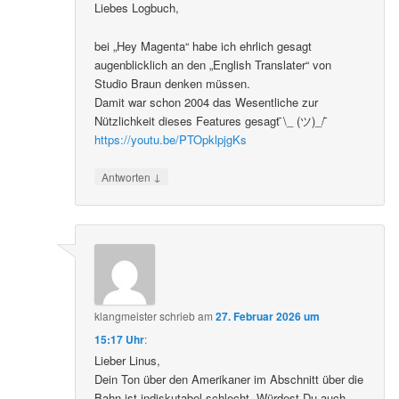
Liebes Logbuch,
bei „Hey Magenta“ habe ich ehrlich gesagt
augenblicklich an den „English Translater“ von
Studio Braun denken müssen.
Damit war schon 2004 das Wesentliche zur
Nützlichkeit dieses Features gesagt ̄\_ (ツ)_/ ̄
https://youtu.be/PTOpklpjgKs
↓
Antworten
klangmeister
schrieb
am
27. Februar 2026 um
15:17 Uhr
:
Lieber Linus,
Dein Ton über den Amerikaner im Abschnitt über die
Bahn ist indiskutabel schlecht. Würdest Du auch