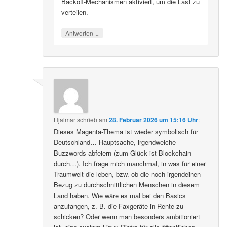
Backoff‑Mechanismen aktiviert, um die Last zu
verteilen.
↓
Antworten
Hjalmar
schrieb
am
28. Februar 2026 um 15:16 Uhr
:
Dieses Magenta-Thema ist wieder symbolisch für
Deutschland… Hauptsache, irgendwelche
Buzzwords abfeiern (zum Glück ist Blockchain
durch…). Ich frage mich manchmal, in was für einer
Traumwelt die leben, bzw. ob die noch irgendeinen
Bezug zu durchschnittlichen Menschen in diesem
Land haben. Wie wäre es mal bei den Basics
anzufangen, z. B. die Faxgeräte in Rente zu
schicken? Oder wenn man besonders ambitioniert