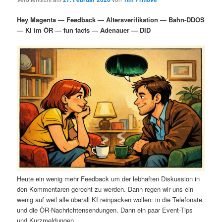
i
s
m
u
n
n
Hey Magenta — Feedback — Altersverifikation — Bahn-DDOS
g
a
— KI im ÖR — fun facts — Adenauer — DID
ä
n
e
v
n
i
r
d
g
a
e
ä
t
i
n
r
o
n
I
e
n
n
h
I
Heute ein wenig mehr Feedback um der lebhaften Diskussion in
a
n
den Kommentaren gerecht zu werden. Dann regen wir uns ein
wenig auf weil alle überall KI reinpacken wollen: in die Telefonate
l
h
und die ÖR-Nachrichtensendungen. Dann ein paar Event-Tips
und Kurzmeldungen.