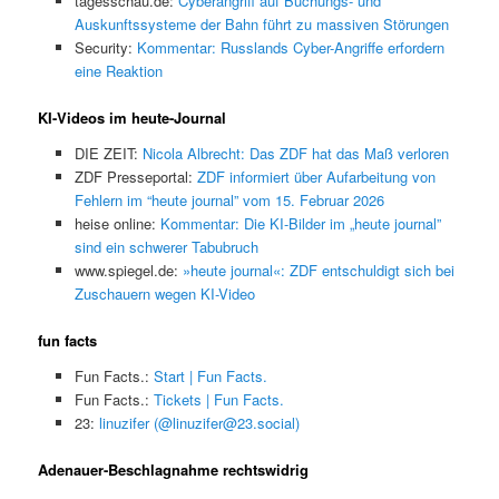
tagesschau.de:
Cyberangriff auf Buchungs- und
Auskunftssysteme der Bahn führt zu massiven Störungen
Security:
Kommentar: Russlands Cyber-Angriffe erfordern
eine Reaktion
KI-Videos im heute-Journal
DIE ZEIT:
Nicola Albrecht: Das ZDF hat das Maß verloren
ZDF Presseportal:
ZDF informiert über Aufarbeitung von
Fehlern im “heute journal” vom 15. Februar 2026
heise online:
Kommentar: Die KI-Bilder im „heute journal”
sind ein schwerer Tabubruch
www.spiegel.de:
»heute journal«: ZDF entschuldigt sich bei
Zuschauern wegen KI-Video
fun facts
Fun Facts.:
Start | Fun Facts.
Fun Facts.:
Tickets | Fun Facts.
23:
linuzifer (@linuzifer@23.social)
Adenauer-Beschlagnahme rechtswidrig