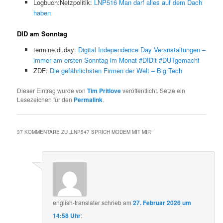
Logbuch:Netzpolitik:
LNP516 Man darf alles auf dem Dach
haben
DID am Sonntag
termine.di.day:
Digital Independence Day Veranstaltungen –
immer am ersten Sonntag im Monat #DIDit #DUTgemacht
ZDF:
Die gefährlichsten Firmen der Welt – Big Tech
Dieser Eintrag wurde von
Tim Pritlove
veröffentlicht. Setze ein
Lesezeichen für den
Permalink
.
37 KOMMENTARE ZU „
LNP547 SPRICH MODEM MIT MIR
“
english-translater
schrieb
am
27. Februar 2026 um
14:58 Uhr
: