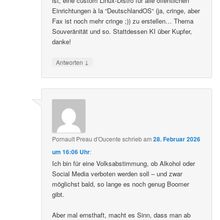
ist, eine custom Linux-Distro für alle öffentlichen
Einrichtungen à la “DeutschlandOS“ (ja, cringe, aber
Fax ist noch mehr cringe ;)) zu erstellen… Thema
Souveränität und so. Stattdessen KI über Kupfer,
danke!
↓
Antworten
Pornault Preau d'Oucente
schrieb
am
28. Februar 2026
um 16:06 Uhr
:
Ich bin für eine Volksabstimmung, ob Alkohol oder
Social Media verboten werden soll – und zwar
möglichst bald, so lange es noch genug Boomer
gibt.
Aber mal ernsthaft, macht es Sinn, dass man ab