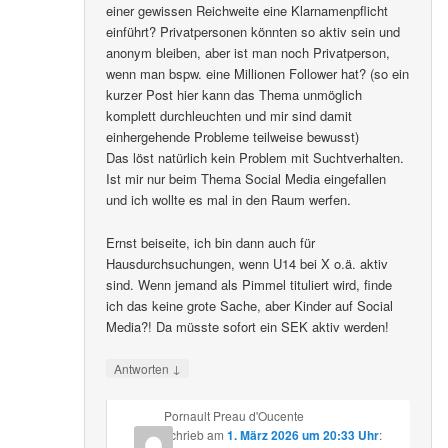
einer gewissen Reichweite eine Klarnamenpflicht
einführt? Privatpersonen könnten so aktiv sein und
anonym bleiben, aber ist man noch Privatperson,
wenn man bspw. eine Millionen Follower hat? (so ein
kurzer Post hier kann das Thema unmöglich
komplett durchleuchten und mir sind damit
einhergehende Probleme teilweise bewusst)
Das löst natürlich kein Problem mit Suchtverhalten.
Ist mir nur beim Thema Social Media eingefallen
und ich wollte es mal in den Raum werfen.
Ernst beiseite, ich bin dann auch für
Hausdurchsuchungen, wenn U14 bei X o.ä. aktiv
sind. Wenn jemand als Pimmel tituliert wird, finde
ich das keine grote Sache, aber Kinder auf Social
Media?! Da müsste sofort ein SEK aktiv werden!
↓
Antworten
Pornault Preau d'Oucente
schrieb
am
1. März 2026 um 20:33 Uhr
: