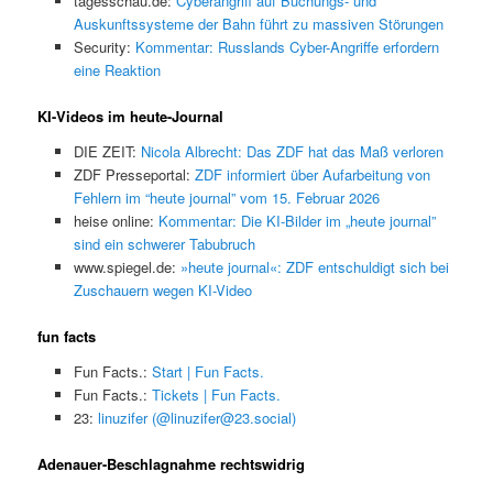
tagesschau.de:
Cyberangriff auf Buchungs- und
Auskunftssysteme der Bahn führt zu massiven Störungen
Security:
Kommentar: Russlands Cyber-Angriffe erfordern
eine Reaktion
KI-Videos im heute-Journal
DIE ZEIT:
Nicola Albrecht: Das ZDF hat das Maß verloren
ZDF Presseportal:
ZDF informiert über Aufarbeitung von
Fehlern im “heute journal” vom 15. Februar 2026
heise online:
Kommentar: Die KI-Bilder im „heute journal”
sind ein schwerer Tabubruch
www.spiegel.de:
»heute journal«: ZDF entschuldigt sich bei
Zuschauern wegen KI-Video
fun facts
Fun Facts.:
Start | Fun Facts.
Fun Facts.:
Tickets | Fun Facts.
23:
linuzifer (@linuzifer@23.social)
Adenauer-Beschlagnahme rechtswidrig