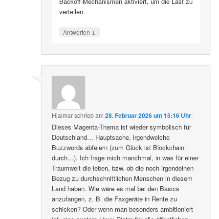
Backoff‑Mechanismen aktiviert, um die Last zu
verteilen.
↓
Antworten
Hjalmar
schrieb
am
28. Februar 2026 um 15:16 Uhr
:
Dieses Magenta-Thema ist wieder symbolisch für
Deutschland… Hauptsache, irgendwelche
Buzzwords abfeiern (zum Glück ist Blockchain
durch…). Ich frage mich manchmal, in was für einer
Traumwelt die leben, bzw. ob die noch irgendeinen
Bezug zu durchschnittlichen Menschen in diesem
Land haben. Wie wäre es mal bei den Basics
anzufangen, z. B. die Faxgeräte in Rente zu
schicken? Oder wenn man besonders ambitioniert