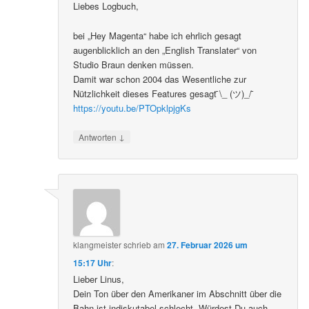
Liebes Logbuch,
bei „Hey Magenta“ habe ich ehrlich gesagt
augenblicklich an den „English Translater“ von
Studio Braun denken müssen.
Damit war schon 2004 das Wesentliche zur
Nützlichkeit dieses Features gesagt ̄\_ (ツ)_/ ̄
https://youtu.be/PTOpklpjgKs
↓
Antworten
klangmeister
schrieb
am
27. Februar 2026 um
15:17 Uhr
:
Lieber Linus,
Dein Ton über den Amerikaner im Abschnitt über die
Bahn ist indiskutabel schlecht. Würdest Du auch