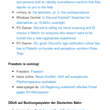
and persona built an identity surveillance machine that files
reports on you to the feds
vmfunc.re:
the watchers, pt. 2: the correspondence
Windows Central:
Is Discord finished? Searches for
alternatives up 10,000% overnight.
PC Gamer:
Discord is rolling out facial scanning and ID
checks in March for everyone who doesn’t want to be
locked into a ‘teen-appropriate experience’
PC Gamer:
Oh, good: Discord’s age verification rollout has
ties to Palantir co-founder and panopticon architect Peter
Thiel
Freedom is coming!
Freedom:
Freedom
heise online:
Neuer Konflikt: USA will europäische
Plattformgesetze aushebeln
www.spiegel.de:
US-Regierung entwickelt offenbar Portal
gegen EU-Netzsperren
DDoS auf Buchungssystem der Deutschen Bahn