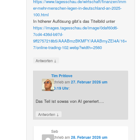
https://www.tagesschau.de/wirtschaft/finanzen/imm
er-mehr-menschen-legen-in-deutschland-an-2025-
100.html
In höherer Auflösung gibt’s das Titelbild unter
https://images.tagesschau.de/image/0daf60d6-
7cd4-436d-b97d-
9ff2757218b5/AAABmzBKMFY/AAABmyZEl4A/16×
7/online-trading-102.webp?width=2560
↓
Antworten
Tim Pritlove
schrieb
am
27. Februar 2026 um
20:19 Uhr
:
Das Teil ist sowas von AI generiert….
↓
Antworten
Seb
schrieb
am
28. Februar 2026 um