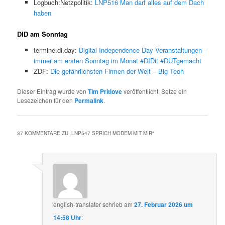
Logbuch:Netzpolitik:
LNP516 Man darf alles auf dem Dach
haben
DID am Sonntag
termine.di.day:
Digital Independence Day Veranstaltungen –
immer am ersten Sonntag im Monat #DIDit #DUTgemacht
ZDF:
Die gefährlichsten Firmen der Welt – Big Tech
Dieser Eintrag wurde von
Tim Pritlove
veröffentlicht. Setze ein
Lesezeichen für den
Permalink
.
37 KOMMENTARE ZU „
LNP547 SPRICH MODEM MIT MIR
“
english-translater
schrieb
am
27. Februar 2026 um
14:58 Uhr
: