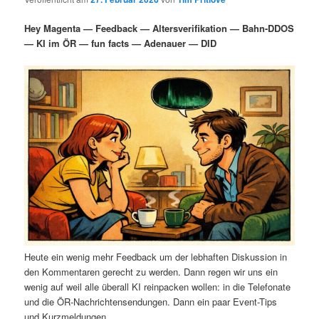
i
s
m
u
n
n
Hey Magenta — Feedback — Altersverifikation — Bahn-DDOS
g
a
— KI im ÖR — fun facts — Adenauer — DID
ä
n
e
v
n
i
r
d
g
a
e
ä
t
i
n
r
o
n
I
e
n
n
h
I
Heute ein wenig mehr Feedback um der lebhaften Diskussion in
a
n
den Kommentaren gerecht zu werden. Dann regen wir uns ein
wenig auf weil alle überall KI reinpacken wollen: in die Telefonate
l
h
und die ÖR-Nachrichtensendungen. Dann ein paar Event-Tips
und Kurzmeldungen.