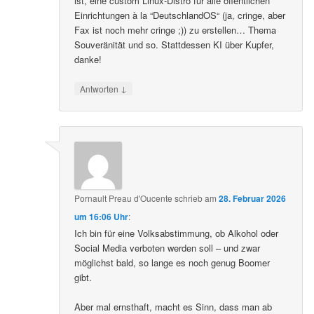
ist, eine custom Linux-Distro für alle öffentlichen
Einrichtungen à la “DeutschlandOS“ (ja, cringe, aber
Fax ist noch mehr cringe ;)) zu erstellen… Thema
Souveränität und so. Stattdessen KI über Kupfer,
danke!
↓
Antworten
Pornault Preau d'Oucente
schrieb
am
28. Februar 2026
um 16:06 Uhr
:
Ich bin für eine Volksabstimmung, ob Alkohol oder
Social Media verboten werden soll – und zwar
möglichst bald, so lange es noch genug Boomer
gibt.
Aber mal ernsthaft, macht es Sinn, dass man ab