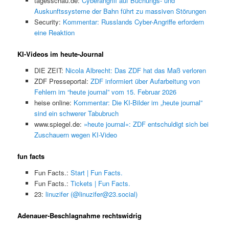
tagesschau.de:
Cyberangriff auf Buchungs- und
Auskunftssysteme der Bahn führt zu massiven Störungen
Security:
Kommentar: Russlands Cyber-Angriffe erfordern
eine Reaktion
KI-Videos im heute-Journal
DIE ZEIT:
Nicola Albrecht: Das ZDF hat das Maß verloren
ZDF Presseportal:
ZDF informiert über Aufarbeitung von
Fehlern im “heute journal” vom 15. Februar 2026
heise online:
Kommentar: Die KI-Bilder im „heute journal”
sind ein schwerer Tabubruch
www.spiegel.de:
»heute journal«: ZDF entschuldigt sich bei
Zuschauern wegen KI-Video
fun facts
Fun Facts.:
Start | Fun Facts.
Fun Facts.:
Tickets | Fun Facts.
23:
linuzifer (@linuzifer@23.social)
Adenauer-Beschlagnahme rechtswidrig