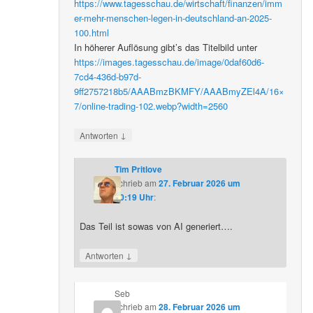
https://www.tagesschau.de/wirtschaft/finanzen/imm
er-mehr-menschen-legen-in-deutschland-an-2025-
100.html
In höherer Auflösung gibt’s das Titelbild unter
https://images.tagesschau.de/image/0daf60d6-
7cd4-436d-b97d-
9ff2757218b5/AAABmzBKMFY/AAABmyZEl4A/16×
7/online-trading-102.webp?width=2560
↓
Antworten
Tim Pritlove
schrieb
am
27. Februar 2026 um
20:19 Uhr
:
Das Teil ist sowas von AI generiert….
↓
Antworten
Seb
schrieb
am
28. Februar 2026 um