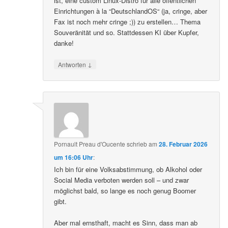
ist, eine custom Linux-Distro für alle öffentlichen
Einrichtungen à la “DeutschlandOS“ (ja, cringe, aber
Fax ist noch mehr cringe ;)) zu erstellen… Thema
Souveränität und so. Stattdessen KI über Kupfer,
danke!
↓
Antworten
Pornault Preau d'Oucente
schrieb
am
28. Februar 2026
um 16:06 Uhr
:
Ich bin für eine Volksabstimmung, ob Alkohol oder
Social Media verboten werden soll – und zwar
möglichst bald, so lange es noch genug Boomer
gibt.
Aber mal ernsthaft, macht es Sinn, dass man ab