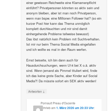
einer gewissen Reichweite eine Klarnamenpflicht
einführt? Privatpersonen könnten so aktiv sein und
anonym bleiben, aber ist man noch Privatperson,
wenn man bspw. eine Millionen Follower hat? (so ein
kurzer Post hier kann das Thema unmöglich
komplett durchleuchten und mir sind damit
einhergehende Probleme teilweise bewusst)
Das löst natürlich kein Problem mit Suchtverhalten.
Ist mir nur beim Thema Social Media eingefallen
und ich wollte es mal in den Raum werfen.
Ernst beiseite, ich bin dann auch für
Hausdurchsuchungen, wenn U14 bei X o.ä. aktiv
sind. Wenn jemand als Pimmel tituliert wird, finde
ich das keine grote Sache, aber Kinder auf Social
Media?! Da müsste sofort ein SEK aktiv werden!
↓
Antworten
Pornault Preau d'Oucente
schrieb
am
1. März 2026 um 20:33 Uhr
: