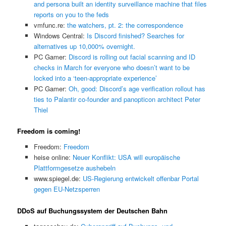
and persona built an identity surveillance machine that files
reports on you to the feds
vmfunc.re:
the watchers, pt. 2: the correspondence
Windows Central:
Is Discord finished? Searches for
alternatives up 10,000% overnight.
PC Gamer:
Discord is rolling out facial scanning and ID
checks in March for everyone who doesn’t want to be
locked into a ‘teen-appropriate experience’
PC Gamer:
Oh, good: Discord’s age verification rollout has
ties to Palantir co-founder and panopticon architect Peter
Thiel
Freedom is coming!
Freedom:
Freedom
heise online:
Neuer Konflikt: USA will europäische
Plattformgesetze aushebeln
www.spiegel.de:
US-Regierung entwickelt offenbar Portal
gegen EU-Netzsperren
DDoS auf Buchungssystem der Deutschen Bahn