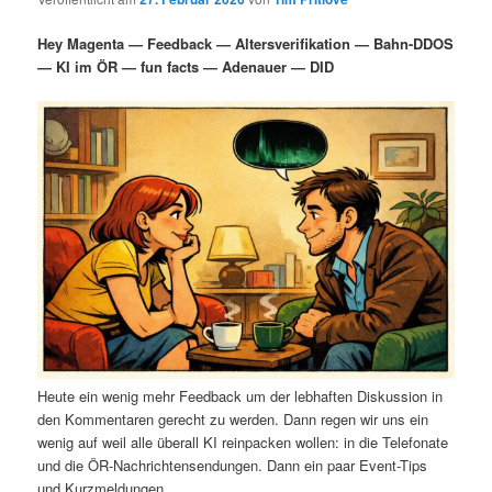
i
s
m
u
n
n
Hey Magenta — Feedback — Altersverifikation — Bahn-DDOS
g
a
— KI im ÖR — fun facts — Adenauer — DID
ä
n
e
v
n
i
r
d
g
a
e
ä
t
i
n
r
o
n
I
e
n
n
h
I
Heute ein wenig mehr Feedback um der lebhaften Diskussion in
a
n
den Kommentaren gerecht zu werden. Dann regen wir uns ein
wenig auf weil alle überall KI reinpacken wollen: in die Telefonate
l
h
und die ÖR-Nachrichtensendungen. Dann ein paar Event-Tips
und Kurzmeldungen.