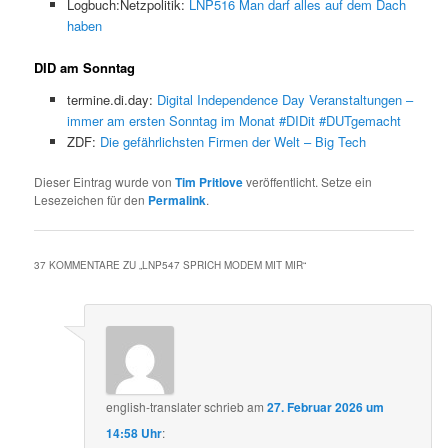
Logbuch:Netzpolitik:
LNP516 Man darf alles auf dem Dach
haben
DID am Sonntag
termine.di.day:
Digital Independence Day Veranstaltungen –
immer am ersten Sonntag im Monat #DIDit #DUTgemacht
ZDF:
Die gefährlichsten Firmen der Welt – Big Tech
Dieser Eintrag wurde von
Tim Pritlove
veröffentlicht. Setze ein
Lesezeichen für den
Permalink
.
37 KOMMENTARE ZU „
LNP547 SPRICH MODEM MIT MIR
“
english-translater
schrieb
am
27. Februar 2026 um
14:58 Uhr
: