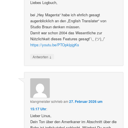
Liebes Logbuch,
bei „Hey Magenta“ habe ich ehrlich gesagt
augenblicklich an den „English Translater“ von
Studio Braun denken müssen.
Damit war schon 2004 das Wesentliche zur
Nützlichkeit dieses Features gesagt ̄\_ (ツ)_/ ̄
https://youtu.be/PTOpklpjgKs
↓
Antworten
klangmeister
schrieb
am
27. Februar 2026 um
15:17 Uhr
:
Lieber Linus,
Dein Ton über den Amerikaner im Abschnitt über die
Bahn ist indiskutabel schlecht. Würdest Du auch