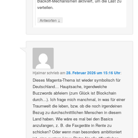
Backoff‑Mechanismen aktiviert, um die Last zu
verteilen.
↓
Antworten
Hjalmar
schrieb
am
28. Februar 2026 um 15:16 Uhr
:
Dieses Magenta-Thema ist wieder symbolisch für
Deutschland… Hauptsache, irgendwelche
Buzzwords abfeiern (zum Glück ist Blockchain
durch…). Ich frage mich manchmal, in was für einer
Traumwelt die leben, bzw. ob die noch irgendeinen
Bezug zu durchschnittlichen Menschen in diesem
Land haben. Wie wäre es mal bei den Basics
anzufangen, z. B. die Faxgeräte in Rente zu
schicken? Oder wenn man besonders ambitioniert