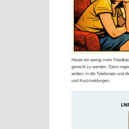
n
r
I
e
n
n
h
I
Heute ein wenig mehr Feedbac
a
n
gerecht zu werden. Dann regen 
wollen: in die Telefonate und
l
h
und Kurzmeldungen.
t
a
s
l
p
t