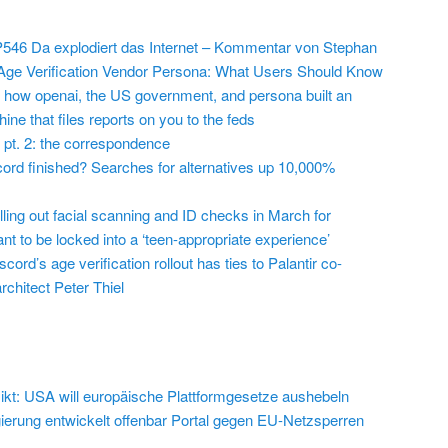
546 Da explodiert das Internet – Kommentar von Stephan
Age Verification Vendor Persona: What Users Should Know
 how openai, the US government, and persona built an
ine that files reports on you to the feds
 pt. 2: the correspondence
cord finished? Searches for alternatives up 10,000%
lling out facial scanning and ID checks in March for
t to be locked into a ‘teen-appropriate experience’
cord’s age verification rollout has ties to Palantir co-
chitect Peter Thiel
ikt: USA will europäische Plattformgesetze aushebeln
erung entwickelt offenbar Portal gegen EU-Netzsperren