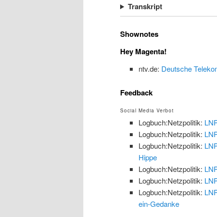
Transkript
Shownotes
Hey Magenta!
ntv.de:
Deutsche Telekom 
Feedback
Social Media Verbot
Logbuch:Netzpolitik:
LNP
Logbuch:Netzpolitik:
LNP
Logbuch:Netzpolitik:
LNP
Hippe
Logbuch:Netzpolitik:
LNP
Logbuch:Netzpolitik:
LNP
Logbuch:Netzpolitik:
LNP
ein-Gedanke