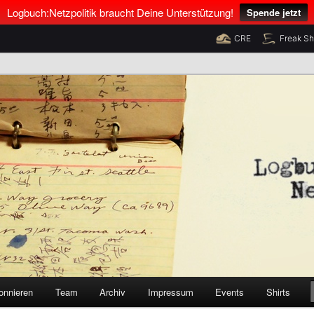
Logbuch:Netzpolitik braucht Deine Unterstützung!
Spende jetzt
CRE
Freak S
nus Neumann und Tim Pritlove
olitik
onnieren
Team
Archiv
Impressum
Events
Shirts