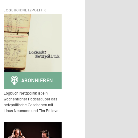
c
h
LOGBUCH:NETZPOLITIK
e
n
Logbuch:Netzpolitik ist ein
wöchentlicher Podcast über das
netzpolitische Geschehen mit
Linus Neumann und Tim Pritlove.