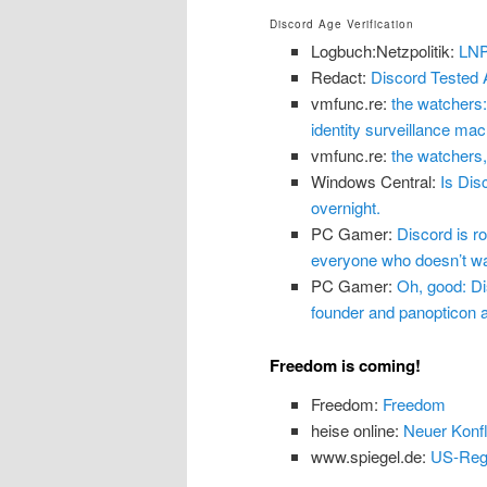
Discord Age Verification
Logbuch:Netzpolitik:
LNP
Redact:
Discord Tested 
vmfunc.re:
the watchers:
identity surveillance mach
vmfunc.re:
the watchers,
Windows Central:
Is Dis
overnight.
PC Gamer:
Discord is ro
everyone who doesn’t wan
PC Gamer:
Oh, good: Dis
founder and panopticon ar
Freedom is coming!
Freedom:
Freedom
heise online:
Neuer Konfl
www.spiegel.de:
US-Regi