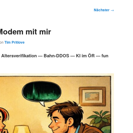
Nächster
→
Modem mit mir
on
Tim Pritlove
Altersverifikation — Bahn-DDOS — KI im ÖR — fun