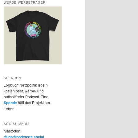
WERDE WERBETRÄGER
SPENDEN
Logbuch:Netzpolitik ist ein
kostenloser, werbe- und
bullshitfreier Podcast. Eine
Spende
hält das Projekt am
Leben.
SOCIAL MEDIA
Mastodon:
@lnp@podcasts.social