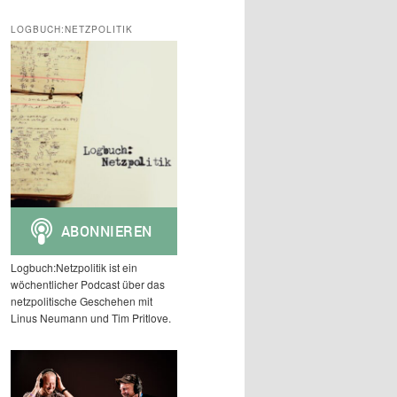
c
h
LOGBUCH:NETZPOLITIK
e
n
Logbuch:Netzpolitik ist ein
wöchentlicher Podcast über das
netzpolitische Geschehen mit
Linus Neumann und Tim Pritlove.