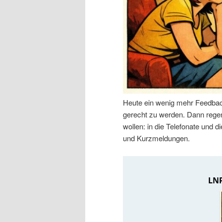
n
r
I
e
n
n
h
I
Heute ein wenig mehr Feedbac
a
n
gerecht zu werden. Dann regen 
wollen: in die Telefonate und
l
h
und Kurzmeldungen.
t
a
s
l
p
t