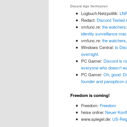
Discord Age Verification
Logbuch:Netzpolitik:
LNP
Redact:
Discord Tested 
vmfunc.re:
the watchers:
identity surveillance mach
vmfunc.re:
the watchers,
Windows Central:
Is Dis
overnight.
PC Gamer:
Discord is ro
everyone who doesn’t wan
PC Gamer:
Oh, good: Dis
founder and panopticon ar
Freedom is coming!
Freedom:
Freedom
heise online:
Neuer Konfl
www.spiegel.de:
US-Regi