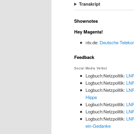
Transkript
Shownotes
Hey Magenta!
ntv.de:
Deutsche Telekom 
Feedback
Social Media Verbot
Logbuch:Netzpolitik:
LNP
Logbuch:Netzpolitik:
LNP
Logbuch:Netzpolitik:
LNP
Hippe
Logbuch:Netzpolitik:
LNP
Logbuch:Netzpolitik:
LNP
Logbuch:Netzpolitik:
LNP
ein-Gedanke