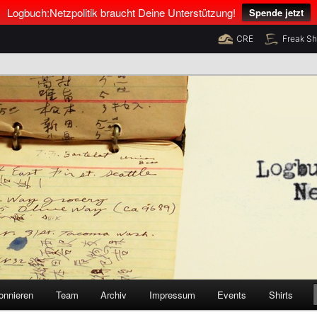
Logbuch:Netzpolitik braucht Deine Unterstützung!
Spende jetzt
CRE
Freak S
nus Neumann und Tim Pritlove
olitik
onnieren
Team
Archiv
Impressum
Events
Shirts