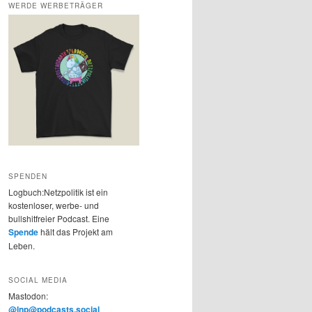
WERDE WERBETRÄGER
SPENDEN
Logbuch:Netzpolitik ist ein
kostenloser, werbe- und
bullshitfreier Podcast. Eine
Spende
hält das Projekt am
Leben.
SOCIAL MEDIA
Mastodon:
@lnp@podcasts.social