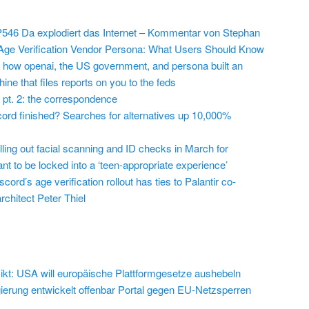
546 Da explodiert das Internet – Kommentar von Stephan
Age Verification Vendor Persona: What Users Should Know
 how openai, the US government, and persona built an
ine that files reports on you to the feds
 pt. 2: the correspondence
cord finished? Searches for alternatives up 10,000%
lling out facial scanning and ID checks in March for
t to be locked into a ‘teen-appropriate experience’
cord’s age verification rollout has ties to Palantir co-
chitect Peter Thiel
ikt: USA will europäische Plattformgesetze aushebeln
erung entwickelt offenbar Portal gegen EU-Netzsperren