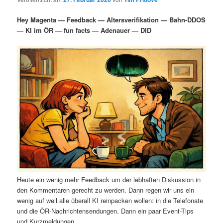
i
s
m
u
n
n
Hey Magenta — Feedback — Altersverifikation — Bahn-DDOS
g
a
— KI im ÖR — fun facts — Adenauer — DID
ä
n
e
v
n
i
r
d
g
a
e
ä
t
i
n
r
o
n
I
e
n
n
h
I
Heute ein wenig mehr Feedback um der lebhaften Diskussion in
a
n
den Kommentaren gerecht zu werden. Dann regen wir uns ein
wenig auf weil alle überall KI reinpacken wollen: in die Telefonate
l
h
und die ÖR-Nachrichtensendungen. Dann ein paar Event-Tips
und Kurzmeldungen.