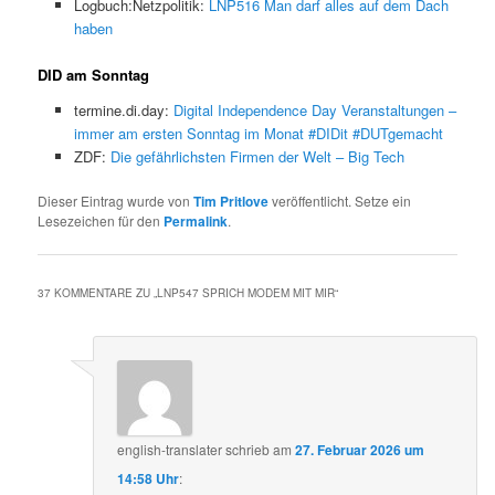
Logbuch:Netzpolitik:
LNP516 Man darf alles auf dem Dach
haben
DID am Sonntag
termine.di.day:
Digital Independence Day Veranstaltungen –
immer am ersten Sonntag im Monat #DIDit #DUTgemacht
ZDF:
Die gefährlichsten Firmen der Welt – Big Tech
Dieser Eintrag wurde von
Tim Pritlove
veröffentlicht. Setze ein
Lesezeichen für den
Permalink
.
37 KOMMENTARE ZU „
LNP547 SPRICH MODEM MIT MIR
“
english-translater
schrieb
am
27. Februar 2026 um
14:58 Uhr
: