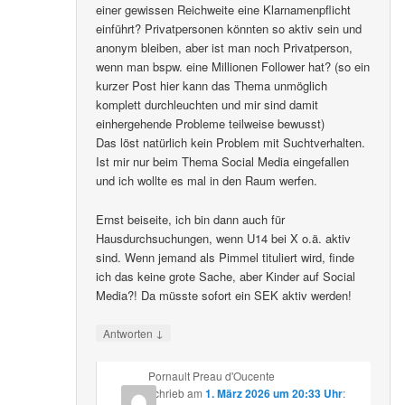
einer gewissen Reichweite eine Klarnamenpflicht
einführt? Privatpersonen könnten so aktiv sein und
anonym bleiben, aber ist man noch Privatperson,
wenn man bspw. eine Millionen Follower hat? (so ein
kurzer Post hier kann das Thema unmöglich
komplett durchleuchten und mir sind damit
einhergehende Probleme teilweise bewusst)
Das löst natürlich kein Problem mit Suchtverhalten.
Ist mir nur beim Thema Social Media eingefallen
und ich wollte es mal in den Raum werfen.
Ernst beiseite, ich bin dann auch für
Hausdurchsuchungen, wenn U14 bei X o.ä. aktiv
sind. Wenn jemand als Pimmel tituliert wird, finde
ich das keine grote Sache, aber Kinder auf Social
Media?! Da müsste sofort ein SEK aktiv werden!
↓
Antworten
Pornault Preau d'Oucente
schrieb
am
1. März 2026 um 20:33 Uhr
: