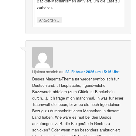
Backoff‑Mechanismen aktiviert, um die Last zu
verteilen.
↓
Antworten
Hjalmar
schrieb
am
28. Februar 2026 um 15:16 Uhr
:
Dieses Magenta-Thema ist wieder symbolisch für
Deutschland… Hauptsache, irgendwelche
Buzzwords abfeiern (zum Glück ist Blockchain
durch…). Ich frage mich manchmal, in was für einer
Traumwelt die leben, bzw. ob die noch irgendeinen
Bezug zu durchschnittlichen Menschen in diesem
Land haben. Wie wäre es mal bei den Basics
anzufangen, z. B. die Faxgeräte in Rente zu
schicken? Oder wenn man besonders ambitioniert