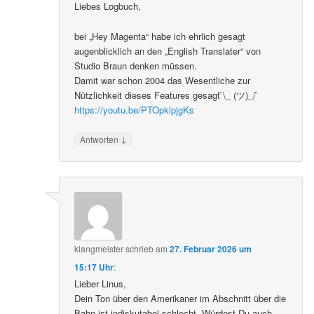
Liebes Logbuch,
bei „Hey Magenta“ habe ich ehrlich gesagt
augenblicklich an den „English Translater“ von
Studio Braun denken müssen.
Damit war schon 2004 das Wesentliche zur
Nützlichkeit dieses Features gesagt ̄\_ (ツ)_/ ̄
https://youtu.be/PTOpklpjgKs
↓
Antworten
klangmeister
schrieb
am
27. Februar 2026 um
15:17 Uhr
:
Lieber Linus,
Dein Ton über den Amerikaner im Abschnitt über die
Bahn ist indiskutabel schlecht. Würdest Du auch