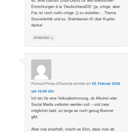
ist, eine custom Linux-Distro für alle öffentlichen
Einrichtungen à la “DeutschlandOS“ (ja, cringe, aber
Fax ist noch mehr cringe ;)) zu erstellen… Thema
Souveränität und so. Stattdessen KI über Kupfer,
danke!
↓
Antworten
Pornault Preau d'Oucente
schrieb
am
28. Februar 2026
um 16:06 Uhr
:
Ich bin für eine Volksabstimmung, ob Alkohol oder
Social Media verboten werden soll – und zwar
möglichst bald, so lange es noch genug Boomer
gibt.
Aber mal ernsthaft, macht es Sinn, dass man ab