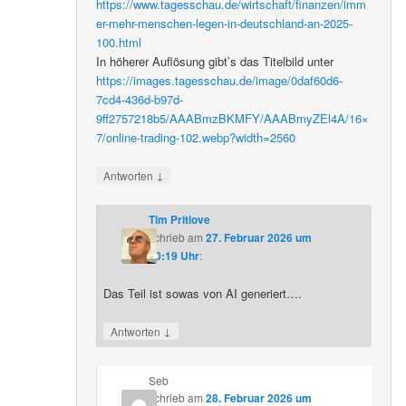
https://www.tagesschau.de/wirtschaft/finanzen/imm
er-mehr-menschen-legen-in-deutschland-an-2025-
100.html
In höherer Auflösung gibt’s das Titelbild unter
https://images.tagesschau.de/image/0daf60d6-
7cd4-436d-b97d-
9ff2757218b5/AAABmzBKMFY/AAABmyZEl4A/16×
7/online-trading-102.webp?width=2560
↓
Antworten
Tim Pritlove
schrieb
am
27. Februar 2026 um
20:19 Uhr
:
Das Teil ist sowas von AI generiert….
↓
Antworten
Seb
schrieb
am
28. Februar 2026 um