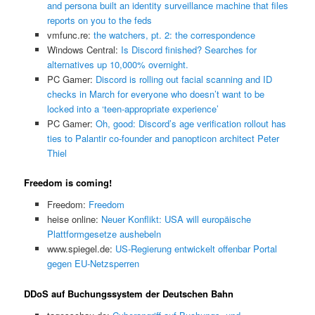
and persona built an identity surveillance machine that files
reports on you to the feds
vmfunc.re:
the watchers, pt. 2: the correspondence
Windows Central:
Is Discord finished? Searches for
alternatives up 10,000% overnight.
PC Gamer:
Discord is rolling out facial scanning and ID
checks in March for everyone who doesn’t want to be
locked into a ‘teen-appropriate experience’
PC Gamer:
Oh, good: Discord’s age verification rollout has
ties to Palantir co-founder and panopticon architect Peter
Thiel
Freedom is coming!
Freedom:
Freedom
heise online:
Neuer Konflikt: USA will europäische
Plattformgesetze aushebeln
www.spiegel.de:
US-Regierung entwickelt offenbar Portal
gegen EU-Netzsperren
DDoS auf Buchungssystem der Deutschen Bahn