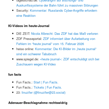
tagesschau.de:
Cyberangriff auf Buchungs- und
Auskunftssysteme der Bahn führt zu massiven Störungen
Security:
Kommentar: Russlands Cyber-Angriffe erfordern
eine Reaktion
KI-Videos im heute-Journal
DIE ZEIT:
Nicola Albrecht: Das ZDF hat das Maß verloren
ZDF Presseportal:
ZDF informiert über Aufarbeitung von
Fehlern im “heute journal” vom 15. Februar 2026
heise online:
Kommentar: Die KI-Bilder im „heute journal”
sind ein schwerer Tabubruch
www.spiegel.de:
»heute journal«: ZDF entschuldigt sich bei
Zuschauern wegen KI-Video
fun facts
Fun Facts.:
Start | Fun Facts.
Fun Facts.:
Tickets | Fun Facts.
23:
linuzifer (@linuzifer@23.social)
Adenauer-Beschlagnahme rechtswidrig