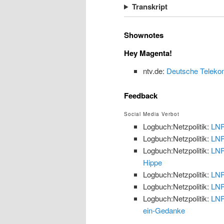
Transkript
Shownotes
Hey Magenta!
ntv.de:
Deutsche Telekom 
Feedback
Social Media Verbot
Logbuch:Netzpolitik:
LNP
Logbuch:Netzpolitik:
LNP
Logbuch:Netzpolitik:
LNP
Hippe
Logbuch:Netzpolitik:
LNP
Logbuch:Netzpolitik:
LNP
Logbuch:Netzpolitik:
LNP
ein-Gedanke