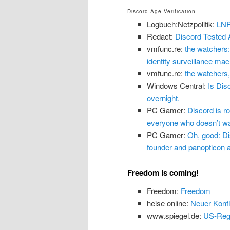
Discord Age Verification
Logbuch:Netzpolitik:
LNP
Redact:
Discord Tested 
vmfunc.re:
the watchers:
identity surveillance mach
vmfunc.re:
the watchers,
Windows Central:
Is Dis
overnight.
PC Gamer:
Discord is ro
everyone who doesn’t wan
PC Gamer:
Oh, good: Dis
founder and panopticon ar
Freedom is coming!
Freedom:
Freedom
heise online:
Neuer Konfl
www.spiegel.de:
US-Regi