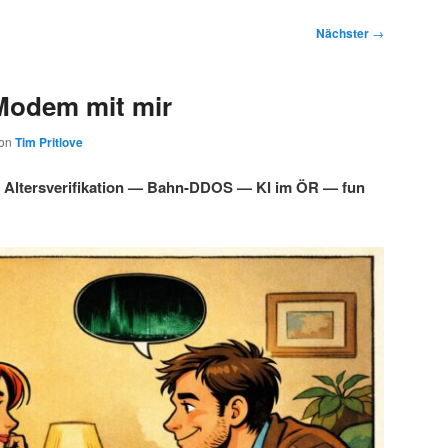
Nächster
→
Modem mit mir
on
Tim Pritlove
Altersverifikation — Bahn-DDOS — KI im ÖR — fun