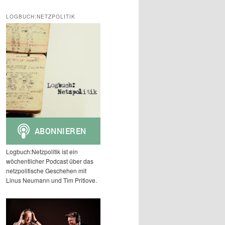
c
h
LOGBUCH:NETZPOLITIK
e
n
Logbuch:Netzpolitik ist ein
wöchentlicher Podcast über das
netzpolitische Geschehen mit
Linus Neumann und Tim Pritlove.