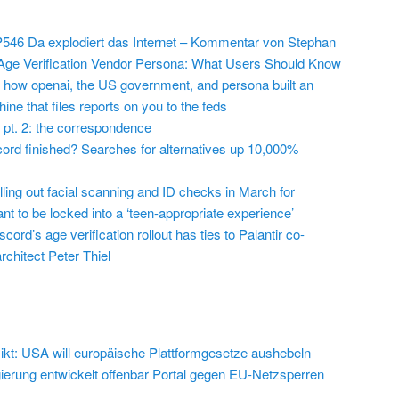
546 Da explodiert das Internet – Kommentar von Stephan
Age Verification Vendor Persona: What Users Should Know
 how openai, the US government, and persona built an
ine that files reports on you to the feds
 pt. 2: the correspondence
cord finished? Searches for alternatives up 10,000%
lling out facial scanning and ID checks in March for
t to be locked into a ‘teen-appropriate experience’
cord’s age verification rollout has ties to Palantir co-
chitect Peter Thiel
ikt: USA will europäische Plattformgesetze aushebeln
erung entwickelt offenbar Portal gegen EU-Netzsperren