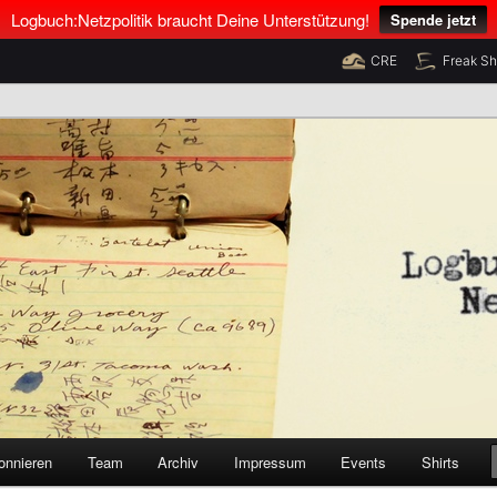
Logbuch:Netzpolitik braucht Deine Unterstützung!
Spende jetzt
CRE
Freak S
nus Neumann und Tim Pritlove
olitik
onnieren
Team
Archiv
Impressum
Events
Shirts