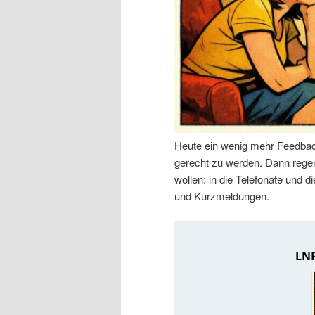
n
r
I
e
n
n
h
I
Heute ein wenig mehr Feedbac
a
n
gerecht zu werden. Dann regen 
wollen: in die Telefonate und
l
h
und Kurzmeldungen.
t
a
s
l
p
t