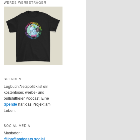
WERDE WERBETRÄGER
SPENDEN
Logbuch:Netzpolitik ist ein
kostenloser, werbe- und
bullshitfreier Podcast. Eine
Spende
hält das Projekt am
Leben.
SOCIAL MEDIA
Mastodon:
@lnp@podcasts.social