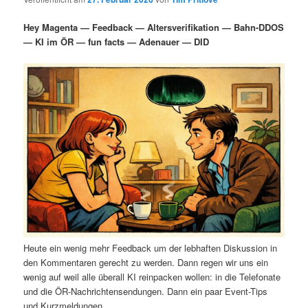
i
s
m
u
n
n
Hey Magenta — Feedback — Altersverifikation — Bahn-DDOS
g
a
— KI im ÖR — fun facts — Adenauer — DID
ä
n
e
v
n
i
r
d
g
a
e
ä
t
i
n
r
o
n
I
e
n
n
h
I
Heute ein wenig mehr Feedback um der lebhaften Diskussion in
a
n
den Kommentaren gerecht zu werden. Dann regen wir uns ein
wenig auf weil alle überall KI reinpacken wollen: in die Telefonate
l
h
und die ÖR-Nachrichtensendungen. Dann ein paar Event-Tips
und Kurzmeldungen.