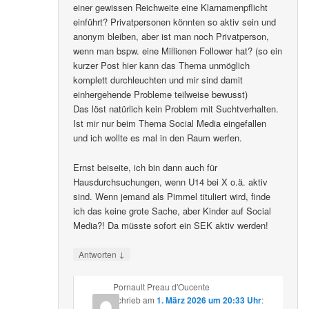
einer gewissen Reichweite eine Klarnamenpflicht
einführt? Privatpersonen könnten so aktiv sein und
anonym bleiben, aber ist man noch Privatperson,
wenn man bspw. eine Millionen Follower hat? (so ein
kurzer Post hier kann das Thema unmöglich
komplett durchleuchten und mir sind damit
einhergehende Probleme teilweise bewusst)
Das löst natürlich kein Problem mit Suchtverhalten.
Ist mir nur beim Thema Social Media eingefallen
und ich wollte es mal in den Raum werfen.
Ernst beiseite, ich bin dann auch für
Hausdurchsuchungen, wenn U14 bei X o.ä. aktiv
sind. Wenn jemand als Pimmel tituliert wird, finde
ich das keine grote Sache, aber Kinder auf Social
Media?! Da müsste sofort ein SEK aktiv werden!
↓
Antworten
Pornault Preau d'Oucente
schrieb
am
1. März 2026 um 20:33 Uhr
: