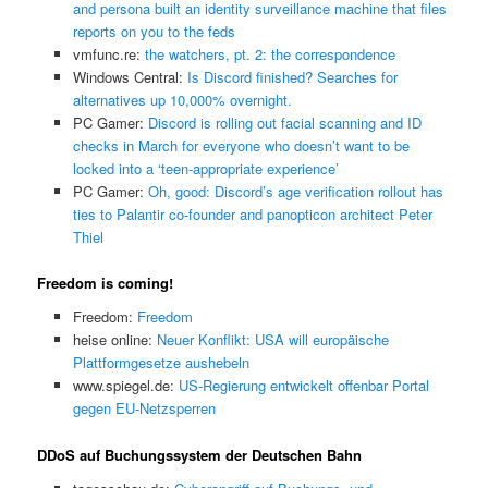
and persona built an identity surveillance machine that files
reports on you to the feds
vmfunc.re:
the watchers, pt. 2: the correspondence
Windows Central:
Is Discord finished? Searches for
alternatives up 10,000% overnight.
PC Gamer:
Discord is rolling out facial scanning and ID
checks in March for everyone who doesn’t want to be
locked into a ‘teen-appropriate experience’
PC Gamer:
Oh, good: Discord’s age verification rollout has
ties to Palantir co-founder and panopticon architect Peter
Thiel
Freedom is coming!
Freedom:
Freedom
heise online:
Neuer Konflikt: USA will europäische
Plattformgesetze aushebeln
www.spiegel.de:
US-Regierung entwickelt offenbar Portal
gegen EU-Netzsperren
DDoS auf Buchungssystem der Deutschen Bahn