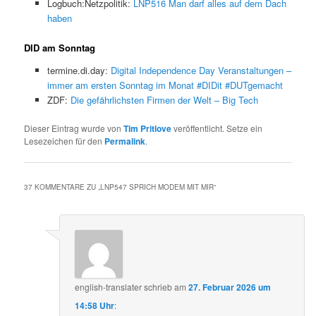
Logbuch:Netzpolitik:
LNP516 Man darf alles auf dem Dach
haben
DID am Sonntag
termine.di.day:
Digital Independence Day Veranstaltungen –
immer am ersten Sonntag im Monat #DIDit #DUTgemacht
ZDF:
Die gefährlichsten Firmen der Welt – Big Tech
Dieser Eintrag wurde von
Tim Pritlove
veröffentlicht. Setze ein
Lesezeichen für den
Permalink
.
37 KOMMENTARE ZU „
LNP547 SPRICH MODEM MIT MIR
“
english-translater
schrieb
am
27. Februar 2026 um
14:58 Uhr
: