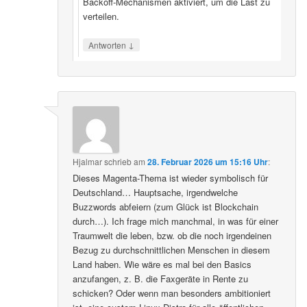
Backoff‑Mechanismen aktiviert, um die Last zu
verteilen.
↓
Antworten
Hjalmar
schrieb
am
28. Februar 2026 um 15:16 Uhr
:
Dieses Magenta-Thema ist wieder symbolisch für
Deutschland… Hauptsache, irgendwelche
Buzzwords abfeiern (zum Glück ist Blockchain
durch…). Ich frage mich manchmal, in was für einer
Traumwelt die leben, bzw. ob die noch irgendeinen
Bezug zu durchschnittlichen Menschen in diesem
Land haben. Wie wäre es mal bei den Basics
anzufangen, z. B. die Faxgeräte in Rente zu
schicken? Oder wenn man besonders ambitioniert