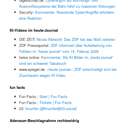
tagesschau.de:
Cyberangriff auf Buchungs- und
Auskunftssysteme der Bahn führt zu massiven Störungen
Security:
Kommentar: Russlands Cyber-Angriffe erfordern
eine Reaktion
KI-Videos im heute-Journal
DIE ZEIT:
Nicola Albrecht: Das ZDF hat das Maß verloren
ZDF Presseportal:
ZDF informiert über Aufarbeitung von
Fehlern im “heute journal” vom 15. Februar 2026
heise online:
Kommentar: Die KI-Bilder im „heute journal”
sind ein schwerer Tabubruch
www.spiegel.de:
»heute journal«: ZDF entschuldigt sich bei
Zuschauern wegen KI-Video
fun facts
Fun Facts.:
Start | Fun Facts.
Fun Facts.:
Tickets | Fun Facts.
23:
linuzifer (@linuzifer@23.social)
Adenauer-Beschlagnahme rechtswidrig