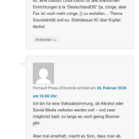
ist, eine custom Linux-Distro für alle öffentlichen
Einrichtungen à la “DeutschlandOS“ (ja, cringe, aber
Fax ist noch mehr cringe ;)) zu erstellen… Thema
Souveränität und so. Stattdessen KI über Kupfer,
danke!
↓
Antworten
Pornault Preau d'Oucente
schrieb
am
28. Februar 2026
um 16:06 Uhr
:
Ich bin für eine Volksabstimmung, ob Alkohol oder
Social Media verboten werden soll – und zwar
möglichst bald, so lange es noch genug Boomer
gibt.
Aber mal ernsthaft, macht es Sinn, dass man ab