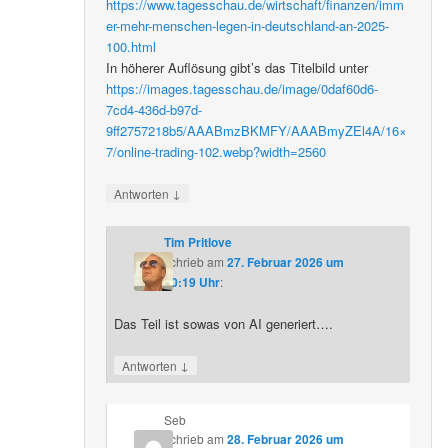
https://www.tagesschau.de/wirtschaft/finanzen/imm
er-mehr-menschen-legen-in-deutschland-an-2025-
100.html
In höherer Auflösung gibt’s das Titelbild unter
https://images.tagesschau.de/image/0daf60d6-
7cd4-436d-b97d-
9ff2757218b5/AAABmzBKMFY/AAABmyZEl4A/16×
7/online-trading-102.webp?width=2560
↓
Antworten
Tim Pritlove
schrieb
am
27. Februar 2026 um
20:19 Uhr
:
Das Teil ist sowas von AI generiert….
↓
Antworten
Seb
schrieb
am
28. Februar 2026 um