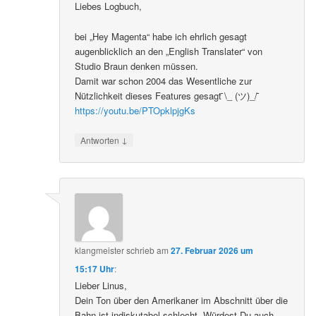
Liebes Logbuch,
bei „Hey Magenta“ habe ich ehrlich gesagt
augenblicklich an den „English Translater“ von
Studio Braun denken müssen.
Damit war schon 2004 das Wesentliche zur
Nützlichkeit dieses Features gesagt ̄\_ (ツ)_/ ̄
https://youtu.be/PTOpklpjgKs
↓
Antworten
klangmeister
schrieb
am
27. Februar 2026 um
15:17 Uhr
:
Lieber Linus,
Dein Ton über den Amerikaner im Abschnitt über die
Bahn ist indiskutabel schlecht. Würdest Du auch