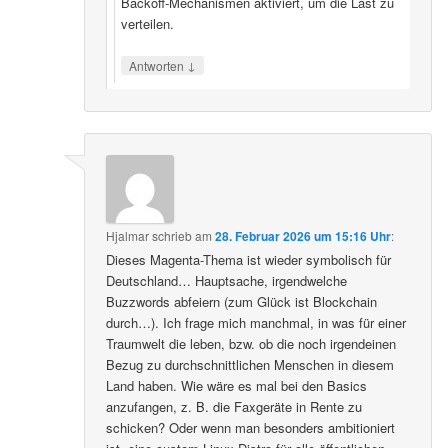
Backoff‑Mechanismen aktiviert, um die Last zu
verteilen.
↓
Antworten
Hjalmar
schrieb
am
28. Februar 2026 um 15:16 Uhr
:
Dieses Magenta-Thema ist wieder symbolisch für
Deutschland… Hauptsache, irgendwelche
Buzzwords abfeiern (zum Glück ist Blockchain
durch…). Ich frage mich manchmal, in was für einer
Traumwelt die leben, bzw. ob die noch irgendeinen
Bezug zu durchschnittlichen Menschen in diesem
Land haben. Wie wäre es mal bei den Basics
anzufangen, z. B. die Faxgeräte in Rente zu
schicken? Oder wenn man besonders ambitioniert