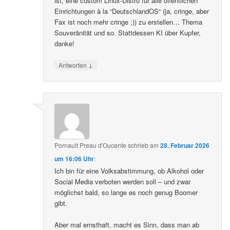
ist, eine custom Linux-Distro für alle öffentlichen
Einrichtungen à la “DeutschlandOS“ (ja, cringe, aber
Fax ist noch mehr cringe ;)) zu erstellen… Thema
Souveränität und so. Stattdessen KI über Kupfer,
danke!
↓
Antworten
Pornault Preau d'Oucente
schrieb
am
28. Februar 2026
um 16:06 Uhr
:
Ich bin für eine Volksabstimmung, ob Alkohol oder
Social Media verboten werden soll – und zwar
möglichst bald, so lange es noch genug Boomer
gibt.
Aber mal ernsthaft, macht es Sinn, dass man ab