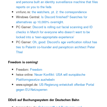
and persona built an identity surveillance machine that files
reports on you to the feds
vmfunc.re:
the watchers, pt. 2: the correspondence
Windows Central:
Is Discord finished? Searches for
alternatives up 10,000% overnight.
PC Gamer:
Discord is rolling out facial scanning and ID
checks in March for everyone who doesn’t want to be
locked into a ‘teen-appropriate experience’
PC Gamer:
Oh, good: Discord’s age verification rollout has
ties to Palantir co-founder and panopticon architect Peter
Thiel
Freedom is coming!
Freedom:
Freedom
heise online:
Neuer Konflikt: USA will europäische
Plattformgesetze aushebeln
www.spiegel.de:
US-Regierung entwickelt offenbar Portal
gegen EU-Netzsperren
DDoS auf Buchungssystem der Deutschen Bahn