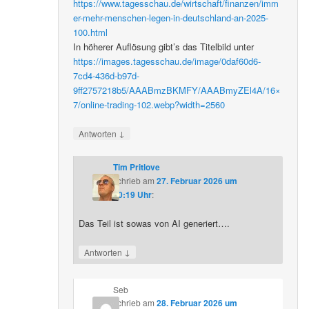
https://www.tagesschau.de/wirtschaft/finanzen/imm
er-mehr-menschen-legen-in-deutschland-an-2025-
100.html
In höherer Auflösung gibt’s das Titelbild unter
https://images.tagesschau.de/image/0daf60d6-
7cd4-436d-b97d-
9ff2757218b5/AAABmzBKMFY/AAABmyZEl4A/16×
7/online-trading-102.webp?width=2560
↓
Antworten
Tim Pritlove
schrieb
am
27. Februar 2026 um
20:19 Uhr
:
Das Teil ist sowas von AI generiert….
↓
Antworten
Seb
schrieb
am
28. Februar 2026 um