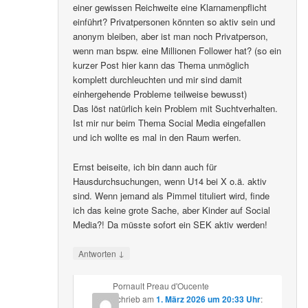
einer gewissen Reichweite eine Klarnamenpflicht
einführt? Privatpersonen könnten so aktiv sein und
anonym bleiben, aber ist man noch Privatperson,
wenn man bspw. eine Millionen Follower hat? (so ein
kurzer Post hier kann das Thema unmöglich
komplett durchleuchten und mir sind damit
einhergehende Probleme teilweise bewusst)
Das löst natürlich kein Problem mit Suchtverhalten.
Ist mir nur beim Thema Social Media eingefallen
und ich wollte es mal in den Raum werfen.
Ernst beiseite, ich bin dann auch für
Hausdurchsuchungen, wenn U14 bei X o.ä. aktiv
sind. Wenn jemand als Pimmel tituliert wird, finde
ich das keine grote Sache, aber Kinder auf Social
Media?! Da müsste sofort ein SEK aktiv werden!
↓
Antworten
Pornault Preau d'Oucente
schrieb
am
1. März 2026 um 20:33 Uhr
: