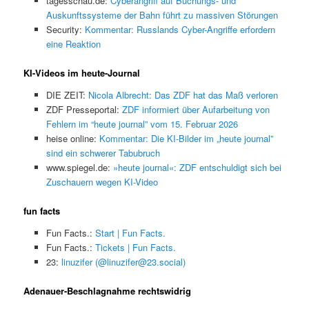
tagesschau.de:
Cyberangriff auf Buchungs- und
Auskunftssysteme der Bahn führt zu massiven Störungen
Security:
Kommentar: Russlands Cyber-Angriffe erfordern
eine Reaktion
KI-Videos im heute-Journal
DIE ZEIT:
Nicola Albrecht: Das ZDF hat das Maß verloren
ZDF Presseportal:
ZDF informiert über Aufarbeitung von
Fehlern im “heute journal” vom 15. Februar 2026
heise online:
Kommentar: Die KI-Bilder im „heute journal”
sind ein schwerer Tabubruch
www.spiegel.de:
»heute journal«: ZDF entschuldigt sich bei
Zuschauern wegen KI-Video
fun facts
Fun Facts.:
Start | Fun Facts.
Fun Facts.:
Tickets | Fun Facts.
23:
linuzifer (@linuzifer@23.social)
Adenauer-Beschlagnahme rechtswidrig