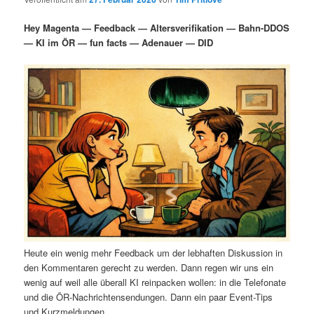
i
s
m
u
n
n
Hey Magenta — Feedback — Altersverifikation — Bahn-DDOS
g
a
— KI im ÖR — fun facts — Adenauer — DID
ä
n
e
v
n
i
r
d
g
a
e
ä
t
i
n
r
o
n
I
e
n
n
h
I
Heute ein wenig mehr Feedback um der lebhaften Diskussion in
a
n
den Kommentaren gerecht zu werden. Dann regen wir uns ein
wenig auf weil alle überall KI reinpacken wollen: in die Telefonate
l
h
und die ÖR-Nachrichtensendungen. Dann ein paar Event-Tips
und Kurzmeldungen.