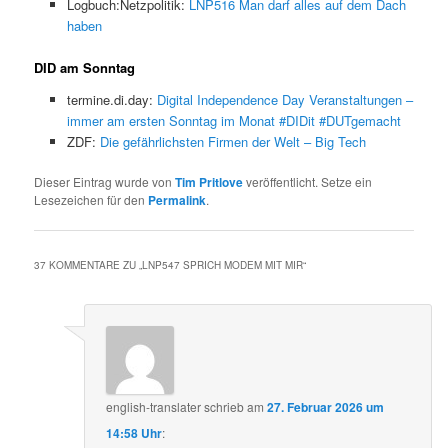
Logbuch:Netzpolitik:
LNP516 Man darf alles auf dem Dach
haben
DID am Sonntag
termine.di.day:
Digital Independence Day Veranstaltungen –
immer am ersten Sonntag im Monat #DIDit #DUTgemacht
ZDF:
Die gefährlichsten Firmen der Welt – Big Tech
Dieser Eintrag wurde von
Tim Pritlove
veröffentlicht. Setze ein
Lesezeichen für den
Permalink
.
37 KOMMENTARE ZU „
LNP547 SPRICH MODEM MIT MIR
“
english-translater
schrieb
am
27. Februar 2026 um
14:58 Uhr
: