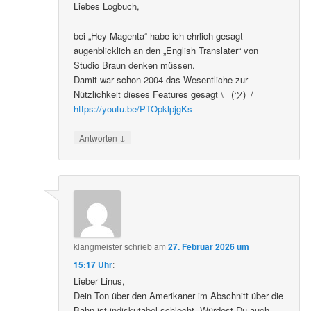
Liebes Logbuch,
bei „Hey Magenta“ habe ich ehrlich gesagt
augenblicklich an den „English Translater“ von
Studio Braun denken müssen.
Damit war schon 2004 das Wesentliche zur
Nützlichkeit dieses Features gesagt ̄\_ (ツ)_/ ̄
https://youtu.be/PTOpklpjgKs
↓
Antworten
klangmeister
schrieb
am
27. Februar 2026 um
15:17 Uhr
:
Lieber Linus,
Dein Ton über den Amerikaner im Abschnitt über die
Bahn ist indiskutabel schlecht. Würdest Du auch