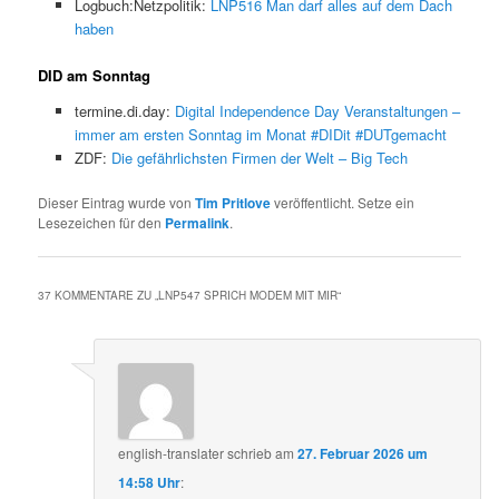
Logbuch:Netzpolitik:
LNP516 Man darf alles auf dem Dach
haben
DID am Sonntag
termine.di.day:
Digital Independence Day Veranstaltungen –
immer am ersten Sonntag im Monat #DIDit #DUTgemacht
ZDF:
Die gefährlichsten Firmen der Welt – Big Tech
Dieser Eintrag wurde von
Tim Pritlove
veröffentlicht. Setze ein
Lesezeichen für den
Permalink
.
37 KOMMENTARE ZU „
LNP547 SPRICH MODEM MIT MIR
“
english-translater
schrieb
am
27. Februar 2026 um
14:58 Uhr
: