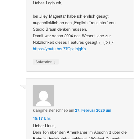
Liebes Logbuch,
bei „Hey Magenta“ habe ich ehrlich gesagt
augenblicklich an den „English Translater“ von
Studio Braun denken müssen.
Damit war schon 2004 das Wesentliche zur
Nützlichkeit dieses Features gesagt ̄\_ (ツ)_/ ̄
https://youtu.be/PTOpklpjgKs
↓
Antworten
klangmeister
schrieb
am
27. Februar 2026 um
15:17 Uhr
:
Lieber Linus,
Dein Ton über den Amerikaner im Abschnitt über die
Bahn ist indiskutabel schlecht. Würdest Du auch