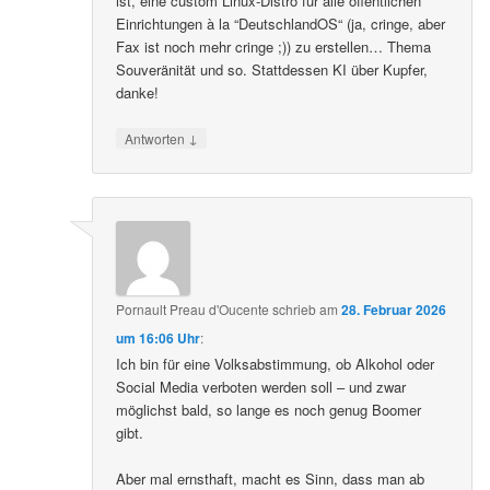
ist, eine custom Linux-Distro für alle öffentlichen
Einrichtungen à la “DeutschlandOS“ (ja, cringe, aber
Fax ist noch mehr cringe ;)) zu erstellen… Thema
Souveränität und so. Stattdessen KI über Kupfer,
danke!
↓
Antworten
Pornault Preau d'Oucente
schrieb
am
28. Februar 2026
um 16:06 Uhr
:
Ich bin für eine Volksabstimmung, ob Alkohol oder
Social Media verboten werden soll – und zwar
möglichst bald, so lange es noch genug Boomer
gibt.
Aber mal ernsthaft, macht es Sinn, dass man ab