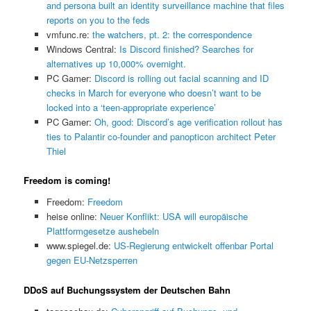
and persona built an identity surveillance machine that files
reports on you to the feds
vmfunc.re:
the watchers, pt. 2: the correspondence
Windows Central:
Is Discord finished? Searches for
alternatives up 10,000% overnight.
PC Gamer:
Discord is rolling out facial scanning and ID
checks in March for everyone who doesn’t want to be
locked into a ‘teen-appropriate experience’
PC Gamer:
Oh, good: Discord’s age verification rollout has
ties to Palantir co-founder and panopticon architect Peter
Thiel
Freedom is coming!
Freedom:
Freedom
heise online:
Neuer Konflikt: USA will europäische
Plattformgesetze aushebeln
www.spiegel.de:
US-Regierung entwickelt offenbar Portal
gegen EU-Netzsperren
DDoS auf Buchungssystem der Deutschen Bahn