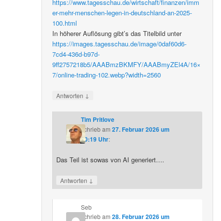
https://www.tagesschau.de/wirtschaft/finanzen/imm
er-mehr-menschen-legen-in-deutschland-an-2025-
100.html
In höherer Auflösung gibt’s das Titelbild unter
https://images.tagesschau.de/image/0daf60d6-
7cd4-436d-b97d-
9ff2757218b5/AAABmzBKMFY/AAABmyZEl4A/16×
7/online-trading-102.webp?width=2560
↓
Antworten
Tim Pritlove
schrieb
am
27. Februar 2026 um
20:19 Uhr
:
Das Teil ist sowas von AI generiert….
↓
Antworten
Seb
schrieb
am
28. Februar 2026 um