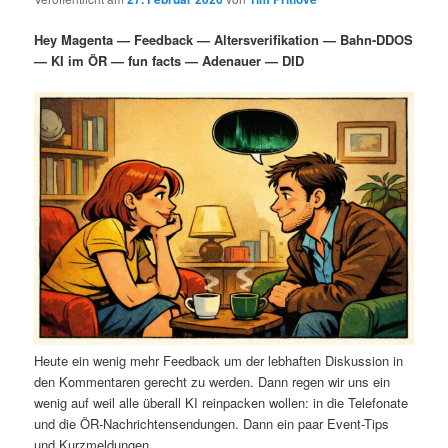
i
s
m
u
n
n
Hey Magenta — Feedback — Altersverifikation — Bahn-DDOS
g
a
— KI im ÖR — fun facts — Adenauer — DID
ä
n
e
v
n
i
r
d
g
a
e
ä
t
i
n
r
o
n
I
e
n
n
h
I
Heute ein wenig mehr Feedback um der lebhaften Diskussion in
a
n
den Kommentaren gerecht zu werden. Dann regen wir uns ein
wenig auf weil alle überall KI reinpacken wollen: in die Telefonate
l
h
und die ÖR-Nachrichtensendungen. Dann ein paar Event-Tips
und Kurzmeldungen.