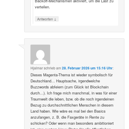
Backoff‑Mechanismen aktiviert, um die Last zu
verteilen.
↓
Antworten
Hjalmar
schrieb
am
28. Februar 2026 um 15:16 Uhr
:
Dieses Magenta-Thema ist wieder symbolisch für
Deutschland… Hauptsache, irgendwelche
Buzzwords abfeiern (zum Glück ist Blockchain
durch…). Ich frage mich manchmal, in was für einer
Traumwelt die leben, bzw. ob die noch irgendeinen
Bezug zu durchschnittlichen Menschen in diesem
Land haben. Wie wäre es mal bei den Basics
anzufangen, z. B. die Faxgeräte in Rente zu
schicken? Oder wenn man besonders ambitioniert