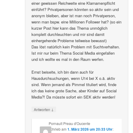
einer gewissen Reichweite eine Klarnamenpflicht
einführt? Privatpersonen könnten so aktiv sein und
anonym bleiben, aber ist man noch Privatperson,
wenn man bspw. eine Millionen Follower hat? (so ein
kurzer Post hier kann das Thema unmöglich
komplett durchleuchten und mir sind damit
einhergehende Probleme teilweise bewusst)
Das löst natürlich kein Problem mit Suchtverhalten.
Ist mir nur beim Thema Social Media eingefallen
und ich wollte es mal in den Raum werfen.
Ernst beiseite, ich bin dann auch für
Hausdurchsuchungen, wenn U14 bei X o.ä. aktiv
sind. Wenn jemand als Pimmel tituliert wird, finde
ich das keine grote Sache, aber Kinder auf Social
Media?! Da müsste sofort ein SEK aktiv werden!
↓
Antworten
Pornault Preau d'Oucente
schrieb
am
1. März 2026 um 20:33 Uhr
: