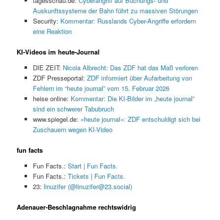
tagesschau.de:
Cyberangriff auf Buchungs- und
Auskunftssysteme der Bahn führt zu massiven Störungen
Security:
Kommentar: Russlands Cyber-Angriffe erfordern
eine Reaktion
KI-Videos im heute-Journal
DIE ZEIT:
Nicola Albrecht: Das ZDF hat das Maß verloren
ZDF Presseportal:
ZDF informiert über Aufarbeitung von
Fehlern im “heute journal” vom 15. Februar 2026
heise online:
Kommentar: Die KI-Bilder im „heute journal”
sind ein schwerer Tabubruch
www.spiegel.de:
»heute journal«: ZDF entschuldigt sich bei
Zuschauern wegen KI-Video
fun facts
Fun Facts.:
Start | Fun Facts.
Fun Facts.:
Tickets | Fun Facts.
23:
linuzifer (@linuzifer@23.social)
Adenauer-Beschlagnahme rechtswidrig