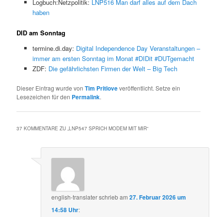
Logbuch:Netzpolitik:
LNP516 Man darf alles auf dem Dach
haben
DID am Sonntag
termine.di.day:
Digital Independence Day Veranstaltungen –
immer am ersten Sonntag im Monat #DIDit #DUTgemacht
ZDF:
Die gefährlichsten Firmen der Welt – Big Tech
Dieser Eintrag wurde von
Tim Pritlove
veröffentlicht. Setze ein
Lesezeichen für den
Permalink
.
37 KOMMENTARE ZU „
LNP547 SPRICH MODEM MIT MIR
“
english-translater
schrieb
am
27. Februar 2026 um
14:58 Uhr
: