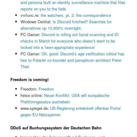
and persona built an identity surveillance machine that files
reports on you to the feds
vmfunc.re:
the watchers, pt. 2: the correspondence
Windows Central:
Is Discord finished? Searches for
alternatives up 10,000% overnight.
PC Gamer:
Discord is rolling out facial scanning and ID
checks in March for everyone who doesn’t want to be
locked into a ‘teen-appropriate experience’
PC Gamer:
Oh, good: Discord’s age verification rollout has
ties to Palantir co-founder and panopticon architect Peter
Thiel
Freedom is coming!
Freedom:
Freedom
heise online:
Neuer Konflikt: USA will europäische
Plattformgesetze aushebeln
www.spiegel.de:
US-Regierung entwickelt offenbar Portal
gegen EU-Netzsperren
DDoS auf Buchungssystem der Deutschen Bahn