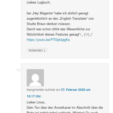
Liebes Logbuch,
bei „Hey Magenta“ habe ich ehrlich gesagt
augenblicklich an den „English Translater“ von
Studio Braun denken müssen.
Damit war schon 2004 das Wesentliche zur
Nützlichkeit dieses Features gesagt ̄\_ (ツ)_/ ̄
https://youtu.be/PTOpklpjgKs
↓
Antworten
klangmeister
schrieb
am
27. Februar 2026 um
15:17 Uhr
:
Lieber Linus,
Dein Ton über den Amerikaner im Abschnitt über die
Bahn ist indiskutabel schlecht. Würdest Du auch