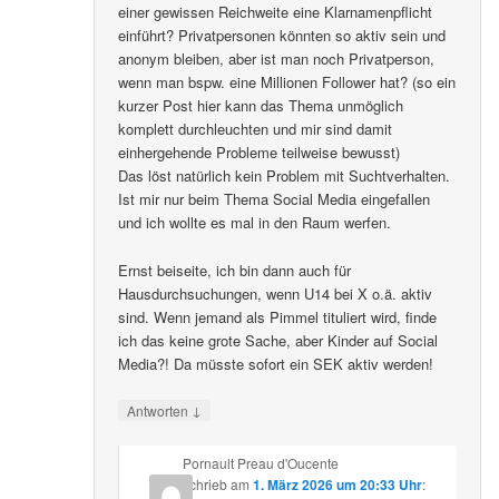
einer gewissen Reichweite eine Klarnamenpflicht
einführt? Privatpersonen könnten so aktiv sein und
anonym bleiben, aber ist man noch Privatperson,
wenn man bspw. eine Millionen Follower hat? (so ein
kurzer Post hier kann das Thema unmöglich
komplett durchleuchten und mir sind damit
einhergehende Probleme teilweise bewusst)
Das löst natürlich kein Problem mit Suchtverhalten.
Ist mir nur beim Thema Social Media eingefallen
und ich wollte es mal in den Raum werfen.
Ernst beiseite, ich bin dann auch für
Hausdurchsuchungen, wenn U14 bei X o.ä. aktiv
sind. Wenn jemand als Pimmel tituliert wird, finde
ich das keine grote Sache, aber Kinder auf Social
Media?! Da müsste sofort ein SEK aktiv werden!
↓
Antworten
Pornault Preau d'Oucente
schrieb
am
1. März 2026 um 20:33 Uhr
: