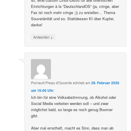
ist, eine custom Linux-Distro für alle öffentlichen
Einrichtungen à la “DeutschlandOS“ (ja, cringe, aber
Fax ist noch mehr cringe ;)) zu erstellen… Thema
Souveränität und so. Stattdessen KI über Kupfer,
danke!
↓
Antworten
Pornault Preau d'Oucente
schrieb
am
28. Februar 2026
um 16:06 Uhr
:
Ich bin für eine Volksabstimmung, ob Alkohol oder
Social Media verboten werden soll – und zwar
möglichst bald, so lange es noch genug Boomer
gibt.
Aber mal ernsthaft, macht es Sinn, dass man ab