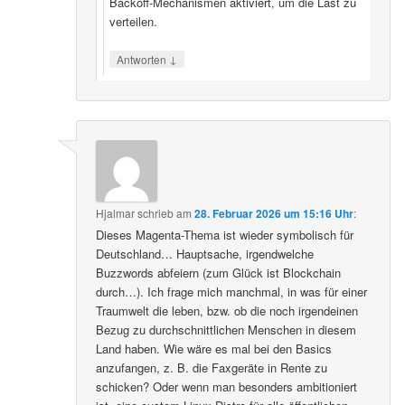
Backoff‑Mechanismen aktiviert, um die Last zu
verteilen.
↓
Antworten
Hjalmar
schrieb
am
28. Februar 2026 um 15:16 Uhr
:
Dieses Magenta-Thema ist wieder symbolisch für
Deutschland… Hauptsache, irgendwelche
Buzzwords abfeiern (zum Glück ist Blockchain
durch…). Ich frage mich manchmal, in was für einer
Traumwelt die leben, bzw. ob die noch irgendeinen
Bezug zu durchschnittlichen Menschen in diesem
Land haben. Wie wäre es mal bei den Basics
anzufangen, z. B. die Faxgeräte in Rente zu
schicken? Oder wenn man besonders ambitioniert