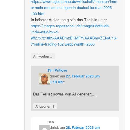
https://www.tagesschau.de/wirtschaft/finanzen/imm
er-mehr-menschen-legen-in-deutschland-an-2025-
100.html
In höherer Auflösung gibt’s das Titelbild unter
https://images.tagesschau.de/image/0daf60d6-
7cd4-436d-b97d-
9ff2757218b5/AAABmzBKMFY/AAABmyZEl4A/16×
7/online-trading-102.webp?width=2560
↓
Antworten
Tim Pritlove
schrieb
am
27. Februar 2026 um
20:19 Uhr
:
Das Teil ist sowas von AI generiert….
↓
Antworten
Seb
schrieb
am
28. Februar 2026 um