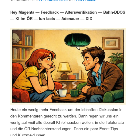
i
s
m
u
n
n
Hey Magenta — Feedback — Altersverifikation — Bahn-DDOS
g
a
— KI im ÖR — fun facts — Adenauer — DID
ä
n
e
v
n
i
r
d
g
a
e
ä
t
i
n
r
o
n
I
e
n
n
h
I
Heute ein wenig mehr Feedback um der lebhaften Diskussion in
a
n
den Kommentaren gerecht zu werden. Dann regen wir uns ein
wenig auf weil alle überall KI reinpacken wollen: in die Telefonate
l
h
und die ÖR-Nachrichtensendungen. Dann ein paar Event-Tips
und Kurzmeldungen.