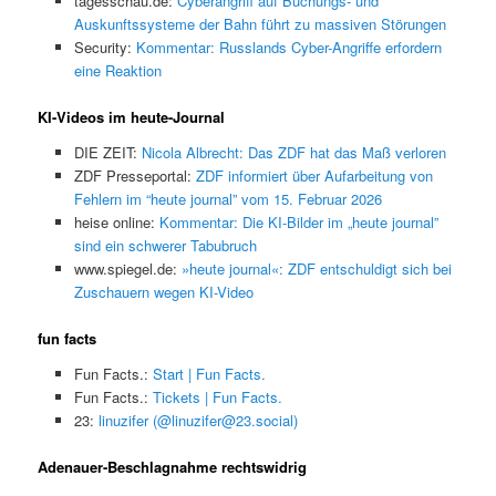
tagesschau.de:
Cyberangriff auf Buchungs- und
Auskunftssysteme der Bahn führt zu massiven Störungen
Security:
Kommentar: Russlands Cyber-Angriffe erfordern
eine Reaktion
KI-Videos im heute-Journal
DIE ZEIT:
Nicola Albrecht: Das ZDF hat das Maß verloren
ZDF Presseportal:
ZDF informiert über Aufarbeitung von
Fehlern im “heute journal” vom 15. Februar 2026
heise online:
Kommentar: Die KI-Bilder im „heute journal”
sind ein schwerer Tabubruch
www.spiegel.de:
»heute journal«: ZDF entschuldigt sich bei
Zuschauern wegen KI-Video
fun facts
Fun Facts.:
Start | Fun Facts.
Fun Facts.:
Tickets | Fun Facts.
23:
linuzifer (@linuzifer@23.social)
Adenauer-Beschlagnahme rechtswidrig