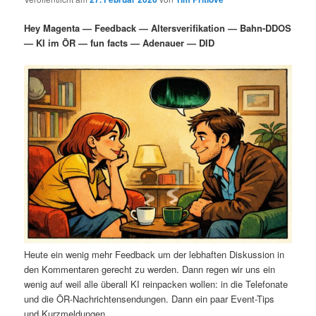
i
s
m
u
n
n
Hey Magenta — Feedback — Altersverifikation — Bahn-DDOS
g
a
— KI im ÖR — fun facts — Adenauer — DID
ä
n
e
v
n
i
r
d
g
a
e
ä
t
i
n
r
o
n
I
e
n
n
h
I
Heute ein wenig mehr Feedback um der lebhaften Diskussion in
a
n
den Kommentaren gerecht zu werden. Dann regen wir uns ein
wenig auf weil alle überall KI reinpacken wollen: in die Telefonate
l
h
und die ÖR-Nachrichtensendungen. Dann ein paar Event-Tips
und Kurzmeldungen.