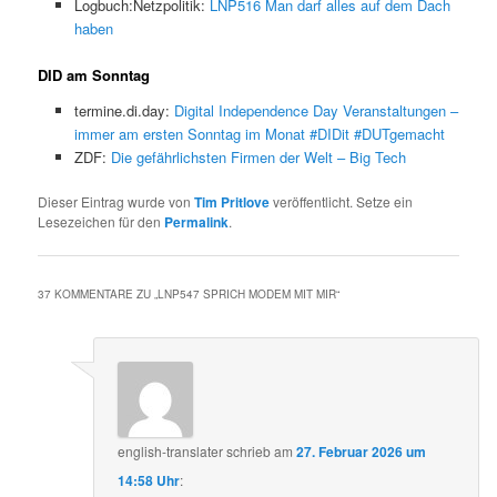
Logbuch:Netzpolitik:
LNP516 Man darf alles auf dem Dach
haben
DID am Sonntag
termine.di.day:
Digital Independence Day Veranstaltungen –
immer am ersten Sonntag im Monat #DIDit #DUTgemacht
ZDF:
Die gefährlichsten Firmen der Welt – Big Tech
Dieser Eintrag wurde von
Tim Pritlove
veröffentlicht. Setze ein
Lesezeichen für den
Permalink
.
37 KOMMENTARE ZU „
LNP547 SPRICH MODEM MIT MIR
“
english-translater
schrieb
am
27. Februar 2026 um
14:58 Uhr
: