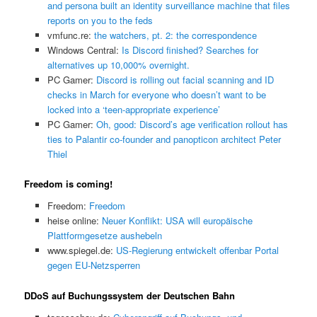
and persona built an identity surveillance machine that files
reports on you to the feds
vmfunc.re:
the watchers, pt. 2: the correspondence
Windows Central:
Is Discord finished? Searches for
alternatives up 10,000% overnight.
PC Gamer:
Discord is rolling out facial scanning and ID
checks in March for everyone who doesn’t want to be
locked into a ‘teen-appropriate experience’
PC Gamer:
Oh, good: Discord’s age verification rollout has
ties to Palantir co-founder and panopticon architect Peter
Thiel
Freedom is coming!
Freedom:
Freedom
heise online:
Neuer Konflikt: USA will europäische
Plattformgesetze aushebeln
www.spiegel.de:
US-Regierung entwickelt offenbar Portal
gegen EU-Netzsperren
DDoS auf Buchungssystem der Deutschen Bahn