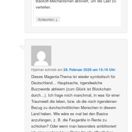
Backoff‑Mechanismen aktiviert, um die Last zu
verteilen.
↓
Antworten
Hjalmar
schrieb
am
28. Februar 2026 um 15:16 Uhr
:
Dieses Magenta-Thema ist wieder symbolisch für
Deutschland… Hauptsache, irgendwelche
Buzzwords abfeiern (zum Glück ist Blockchain
durch…). Ich frage mich manchmal, in was für einer
Traumwelt die leben, bzw. ob die noch irgendeinen
Bezug zu durchschnittlichen Menschen in diesem
Land haben. Wie wäre es mal bei den Basics
anzufangen, z. B. die Faxgeräte in Rente zu
schicken? Oder wenn man besonders ambitioniert