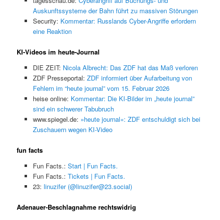
tagesschau.de:
Cyberangriff auf Buchungs- und
Auskunftssysteme der Bahn führt zu massiven Störungen
Security:
Kommentar: Russlands Cyber-Angriffe erfordern
eine Reaktion
KI-Videos im heute-Journal
DIE ZEIT:
Nicola Albrecht: Das ZDF hat das Maß verloren
ZDF Presseportal:
ZDF informiert über Aufarbeitung von
Fehlern im “heute journal” vom 15. Februar 2026
heise online:
Kommentar: Die KI-Bilder im „heute journal”
sind ein schwerer Tabubruch
www.spiegel.de:
»heute journal«: ZDF entschuldigt sich bei
Zuschauern wegen KI-Video
fun facts
Fun Facts.:
Start | Fun Facts.
Fun Facts.:
Tickets | Fun Facts.
23:
linuzifer (@linuzifer@23.social)
Adenauer-Beschlagnahme rechtswidrig