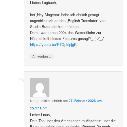
Liebes Logbuch,
bei „Hey Magenta“ habe ich ehrlich gesagt
augenblicklich an den „English Translater“ von
Studio Braun denken müssen.
Damit war schon 2004 das Wesentliche zur
Nützlichkeit dieses Features gesagt ̄\_ (ツ)_/ ̄
https://youtu.be/PTOpklpjgKs
↓
Antworten
klangmeister
schrieb
am
27. Februar 2026 um
15:17 Uhr
:
Lieber Linus,
Dein Ton über den Amerikaner im Abschnitt über die
Bahn ist indiskutabel schlecht. Würdest Du auch