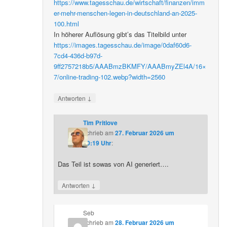
https://www.tagesschau.de/wirtschaft/finanzen/imm
er-mehr-menschen-legen-in-deutschland-an-2025-
100.html
In höherer Auflösung gibt’s das Titelbild unter
https://images.tagesschau.de/image/0daf60d6-
7cd4-436d-b97d-
9ff2757218b5/AAABmzBKMFY/AAABmyZEl4A/16×
7/online-trading-102.webp?width=2560
↓
Antworten
Tim Pritlove
schrieb
am
27. Februar 2026 um
20:19 Uhr
:
Das Teil ist sowas von AI generiert….
↓
Antworten
Seb
schrieb
am
28. Februar 2026 um