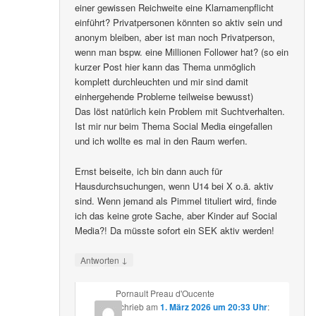
einer gewissen Reichweite eine Klarnamenpflicht
einführt? Privatpersonen könnten so aktiv sein und
anonym bleiben, aber ist man noch Privatperson,
wenn man bspw. eine Millionen Follower hat? (so ein
kurzer Post hier kann das Thema unmöglich
komplett durchleuchten und mir sind damit
einhergehende Probleme teilweise bewusst)
Das löst natürlich kein Problem mit Suchtverhalten.
Ist mir nur beim Thema Social Media eingefallen
und ich wollte es mal in den Raum werfen.
Ernst beiseite, ich bin dann auch für
Hausdurchsuchungen, wenn U14 bei X o.ä. aktiv
sind. Wenn jemand als Pimmel tituliert wird, finde
ich das keine grote Sache, aber Kinder auf Social
Media?! Da müsste sofort ein SEK aktiv werden!
↓
Antworten
Pornault Preau d'Oucente
schrieb
am
1. März 2026 um 20:33 Uhr
: