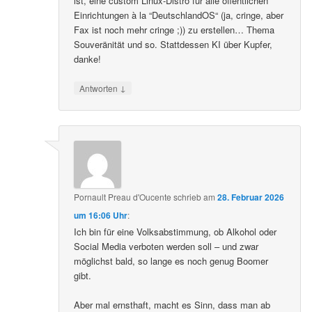
ist, eine custom Linux-Distro für alle öffentlichen
Einrichtungen à la “DeutschlandOS“ (ja, cringe, aber
Fax ist noch mehr cringe ;)) zu erstellen… Thema
Souveränität und so. Stattdessen KI über Kupfer,
danke!
↓
Antworten
Pornault Preau d'Oucente
schrieb
am
28. Februar 2026
um 16:06 Uhr
:
Ich bin für eine Volksabstimmung, ob Alkohol oder
Social Media verboten werden soll – und zwar
möglichst bald, so lange es noch genug Boomer
gibt.
Aber mal ernsthaft, macht es Sinn, dass man ab