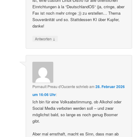
ist, eine custom Linux-Distro für alle öffentlichen
Einrichtungen à la “DeutschlandOS“ (ja, cringe, aber
Fax ist noch mehr cringe ;)) zu erstellen… Thema
Souveränität und so. Stattdessen KI über Kupfer,
danke!
↓
Antworten
Pornault Preau d'Oucente
schrieb
am
28. Februar 2026
um 16:06 Uhr
:
Ich bin für eine Volksabstimmung, ob Alkohol oder
Social Media verboten werden soll – und zwar
möglichst bald, so lange es noch genug Boomer
gibt.
Aber mal ernsthaft, macht es Sinn, dass man ab