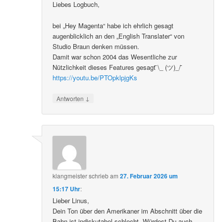
Liebes Logbuch,
bei „Hey Magenta“ habe ich ehrlich gesagt
augenblicklich an den „English Translater“ von
Studio Braun denken müssen.
Damit war schon 2004 das Wesentliche zur
Nützlichkeit dieses Features gesagt ̄\_ (ツ)_/ ̄
https://youtu.be/PTOpklpjgKs
↓
Antworten
klangmeister
schrieb
am
27. Februar 2026 um
15:17 Uhr
:
Lieber Linus,
Dein Ton über den Amerikaner im Abschnitt über die
Bahn ist indiskutabel schlecht. Würdest Du auch