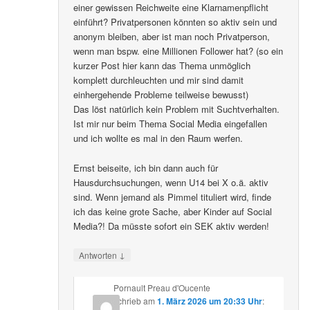
einer gewissen Reichweite eine Klarnamenpflicht
einführt? Privatpersonen könnten so aktiv sein und
anonym bleiben, aber ist man noch Privatperson,
wenn man bspw. eine Millionen Follower hat? (so ein
kurzer Post hier kann das Thema unmöglich
komplett durchleuchten und mir sind damit
einhergehende Probleme teilweise bewusst)
Das löst natürlich kein Problem mit Suchtverhalten.
Ist mir nur beim Thema Social Media eingefallen
und ich wollte es mal in den Raum werfen.
Ernst beiseite, ich bin dann auch für
Hausdurchsuchungen, wenn U14 bei X o.ä. aktiv
sind. Wenn jemand als Pimmel tituliert wird, finde
ich das keine grote Sache, aber Kinder auf Social
Media?! Da müsste sofort ein SEK aktiv werden!
↓
Antworten
Pornault Preau d'Oucente
schrieb
am
1. März 2026 um 20:33 Uhr
: