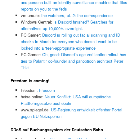
and persona built an identity surveillance machine that files
reports on you to the feds
vmfunc.re:
the watchers, pt. 2: the correspondence
Windows Central:
Is Discord finished? Searches for
alternatives up 10,000% overnight.
PC Gamer:
Discord is rolling out facial scanning and ID
checks in March for everyone who doesn’t want to be
locked into a ‘teen-appropriate experience’
PC Gamer:
Oh, good: Discord’s age verification rollout has
ties to Palantir co-founder and panopticon architect Peter
Thiel
Freedom is coming!
Freedom:
Freedom
heise online:
Neuer Konflikt: USA will europäische
Plattformgesetze aushebeln
www.spiegel.de:
US-Regierung entwickelt offenbar Portal
gegen EU-Netzsperren
DDoS auf Buchungssystem der Deutschen Bahn