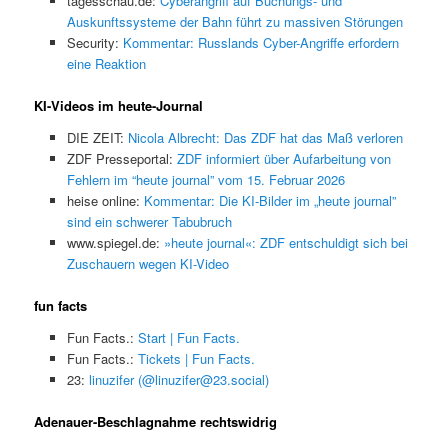
tagesschau.de:
Cyberangriff auf Buchungs- und
Auskunftssysteme der Bahn führt zu massiven Störungen
Security:
Kommentar: Russlands Cyber-Angriffe erfordern
eine Reaktion
KI-Videos im heute-Journal
DIE ZEIT:
Nicola Albrecht: Das ZDF hat das Maß verloren
ZDF Presseportal:
ZDF informiert über Aufarbeitung von
Fehlern im “heute journal” vom 15. Februar 2026
heise online:
Kommentar: Die KI-Bilder im „heute journal”
sind ein schwerer Tabubruch
www.spiegel.de:
»heute journal«: ZDF entschuldigt sich bei
Zuschauern wegen KI-Video
fun facts
Fun Facts.:
Start | Fun Facts.
Fun Facts.:
Tickets | Fun Facts.
23:
linuzifer (@linuzifer@23.social)
Adenauer-Beschlagnahme rechtswidrig