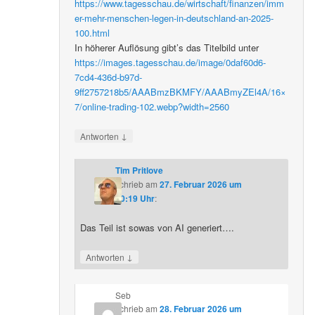
https://www.tagesschau.de/wirtschaft/finanzen/imm
er-mehr-menschen-legen-in-deutschland-an-2025-
100.html
In höherer Auflösung gibt’s das Titelbild unter
https://images.tagesschau.de/image/0daf60d6-
7cd4-436d-b97d-
9ff2757218b5/AAABmzBKMFY/AAABmyZEl4A/16×
7/online-trading-102.webp?width=2560
↓
Antworten
Tim Pritlove
schrieb
am
27. Februar 2026 um
20:19 Uhr
:
Das Teil ist sowas von AI generiert….
↓
Antworten
Seb
schrieb
am
28. Februar 2026 um