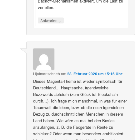
Backoff‑Mechanismen aktiviert, um die Last zu
verteilen.
↓
Antworten
Hjalmar
schrieb
am
28. Februar 2026 um 15:16 Uhr
:
Dieses Magenta-Thema ist wieder symbolisch für
Deutschland… Hauptsache, irgendwelche
Buzzwords abfeiern (zum Glück ist Blockchain
durch…). Ich frage mich manchmal, in was für einer
Traumwelt die leben, bzw. ob die noch irgendeinen
Bezug zu durchschnittlichen Menschen in diesem
Land haben. Wie wäre es mal bei den Basics
anzufangen, z. B. die Faxgeräte in Rente zu
schicken? Oder wenn man besonders ambitioniert