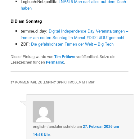
Logbuch:Netzpolitik:
LNP516 Man darf alles auf dem Dach
haben
DID am Sonntag
termine.di.day:
Digital Independence Day Veranstaltungen –
immer am ersten Sonntag im Monat #DIDit #DUTgemacht
ZDF:
Die gefährlichsten Firmen der Welt – Big Tech
Dieser Eintrag wurde von
Tim Pritlove
veröffentlicht. Setze ein
Lesezeichen für den
Permalink
.
37 KOMMENTARE ZU „
LNP547 SPRICH MODEM MIT MIR
“
english-translater
schrieb
am
27. Februar 2026 um
14:58 Uhr
: