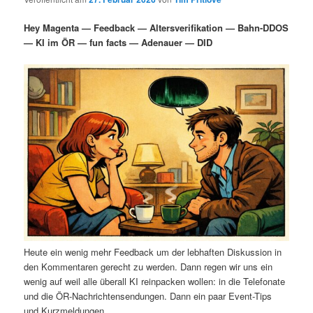
i
s
m
u
n
n
Hey Magenta — Feedback — Altersverifikation — Bahn-DDOS
g
a
— KI im ÖR — fun facts — Adenauer — DID
ä
n
e
v
n
i
r
d
g
a
e
ä
t
i
n
r
o
n
I
e
n
n
h
I
Heute ein wenig mehr Feedback um der lebhaften Diskussion in
a
n
den Kommentaren gerecht zu werden. Dann regen wir uns ein
wenig auf weil alle überall KI reinpacken wollen: in die Telefonate
l
h
und die ÖR-Nachrichtensendungen. Dann ein paar Event-Tips
und Kurzmeldungen.