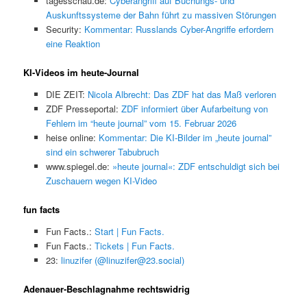
tagesschau.de:
Cyberangriff auf Buchungs- und
Auskunftssysteme der Bahn führt zu massiven Störungen
Security:
Kommentar: Russlands Cyber-Angriffe erfordern
eine Reaktion
KI-Videos im heute-Journal
DIE ZEIT:
Nicola Albrecht: Das ZDF hat das Maß verloren
ZDF Presseportal:
ZDF informiert über Aufarbeitung von
Fehlern im “heute journal” vom 15. Februar 2026
heise online:
Kommentar: Die KI-Bilder im „heute journal”
sind ein schwerer Tabubruch
www.spiegel.de:
»heute journal«: ZDF entschuldigt sich bei
Zuschauern wegen KI-Video
fun facts
Fun Facts.:
Start | Fun Facts.
Fun Facts.:
Tickets | Fun Facts.
23:
linuzifer (@linuzifer@23.social)
Adenauer-Beschlagnahme rechtswidrig