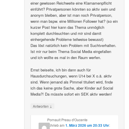
einer gewissen Reichweite eine Klarnamenpflicht
einführt? Privatpersonen könnten so aktiv sein und
anonym bleiben, aber ist man noch Privatperson,
wenn man bspw. eine Millionen Follower hat? (so ein
kurzer Post hier kann das Thema unmöglich
komplett durchleuchten und mir sind damit
einhergehende Probleme teilweise bewusst)
Das löst natürlich kein Problem mit Suchtverhalten.
Ist mir nur beim Thema Social Media eingefallen
und ich wollte es mal in den Raum werfen.
Ernst beiseite, ich bin dann auch für
Hausdurchsuchungen, wenn U14 bei X o.ä. aktiv
sind. Wenn jemand als Pimmel tituliert wird, finde
ich das keine grote Sache, aber Kinder auf Social
Media?! Da müsste sofort ein SEK aktiv werden!
↓
Antworten
Pornault Preau d'Oucente
schrieb
am
1. März 2026 um 20:33 Uhr
: