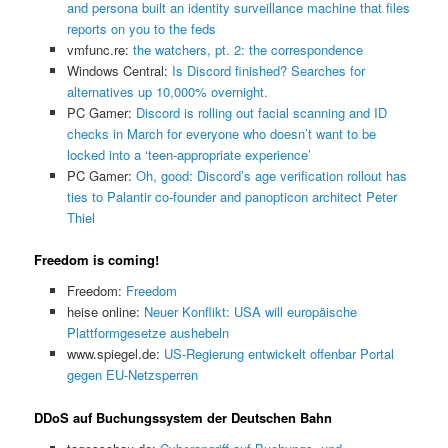
and persona built an identity surveillance machine that files
reports on you to the feds
vmfunc.re:
the watchers, pt. 2: the correspondence
Windows Central:
Is Discord finished? Searches for
alternatives up 10,000% overnight.
PC Gamer:
Discord is rolling out facial scanning and ID
checks in March for everyone who doesn’t want to be
locked into a ‘teen-appropriate experience’
PC Gamer:
Oh, good: Discord’s age verification rollout has
ties to Palantir co-founder and panopticon architect Peter
Thiel
Freedom is coming!
Freedom:
Freedom
heise online:
Neuer Konflikt: USA will europäische
Plattformgesetze aushebeln
www.spiegel.de:
US-Regierung entwickelt offenbar Portal
gegen EU-Netzsperren
DDoS auf Buchungssystem der Deutschen Bahn