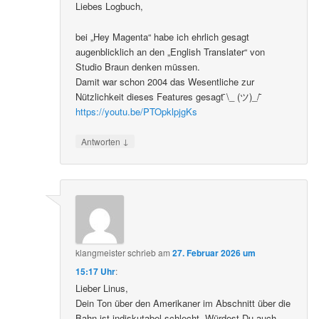
Liebes Logbuch,
bei „Hey Magenta“ habe ich ehrlich gesagt
augenblicklich an den „English Translater“ von
Studio Braun denken müssen.
Damit war schon 2004 das Wesentliche zur
Nützlichkeit dieses Features gesagt ̄\_ (ツ)_/ ̄
https://youtu.be/PTOpklpjgKs
↓
Antworten
klangmeister
schrieb
am
27. Februar 2026 um
15:17 Uhr
:
Lieber Linus,
Dein Ton über den Amerikaner im Abschnitt über die
Bahn ist indiskutabel schlecht. Würdest Du auch