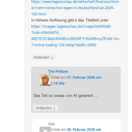
https://www.tagesschau.de/wirtschaft/finanzen/imm
er-mehr-menschen-legen-in-deutschland-an-2025-
100.html
In höherer Auflösung gibt’s das Titelbild unter
https://images.tagesschau.de/image/0daf60d6-
7cd4-436d-b97d-
9ff2757218b5/AAABmzBKMFY/AAABmyZEl4A/16×
7/online-trading-102.webp?width=2560
↓
Antworten
Tim Pritlove
schrieb
am
27. Februar 2026 um
20:19 Uhr
:
Das Teil ist sowas von AI generiert….
↓
Antworten
Seb
schrieb
am
28. Februar 2026 um