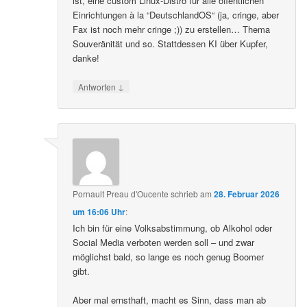
ist, eine custom Linux-Distro für alle öffentlichen
Einrichtungen à la “DeutschlandOS“ (ja, cringe, aber
Fax ist noch mehr cringe ;)) zu erstellen… Thema
Souveränität und so. Stattdessen KI über Kupfer,
danke!
↓
Antworten
Pornault Preau d'Oucente
schrieb
am
28. Februar 2026
um 16:06 Uhr
:
Ich bin für eine Volksabstimmung, ob Alkohol oder
Social Media verboten werden soll – und zwar
möglichst bald, so lange es noch genug Boomer
gibt.
Aber mal ernsthaft, macht es Sinn, dass man ab