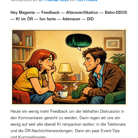
i
s
m
u
n
n
Hey Magenta — Feedback — Altersverifikation — Bahn-DDOS
g
a
— KI im ÖR — fun facts — Adenauer — DID
ä
n
e
v
n
i
r
d
g
a
e
ä
t
i
n
r
o
n
I
e
n
n
h
I
Heute ein wenig mehr Feedback um der lebhaften Diskussion in
a
n
den Kommentaren gerecht zu werden. Dann regen wir uns ein
wenig auf weil alle überall KI reinpacken wollen: in die Telefonate
l
h
und die ÖR-Nachrichtensendungen. Dann ein paar Event-Tips
und Kurzmeldungen.