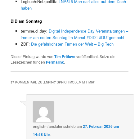
Logbuch:Netzpolitik:
LNP516 Man darf alles auf dem Dach
haben
DID am Sonntag
termine.di.day:
Digital Independence Day Veranstaltungen –
immer am ersten Sonntag im Monat #DIDit #DUTgemacht
ZDF:
Die gefährlichsten Firmen der Welt – Big Tech
Dieser Eintrag wurde von
Tim Pritlove
veröffentlicht. Setze ein
Lesezeichen für den
Permalink
.
37 KOMMENTARE ZU „
LNP547 SPRICH MODEM MIT MIR
“
english-translater
schrieb
am
27. Februar 2026 um
14:58 Uhr
: