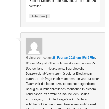
Backoff‑Mechanismen aktiviert, um die Last zu
verteilen.
↓
Antworten
Hjalmar
schrieb
am
28. Februar 2026 um 15:16 Uhr
:
Dieses Magenta-Thema ist wieder symbolisch für
Deutschland… Hauptsache, irgendwelche
Buzzwords abfeiern (zum Glück ist Blockchain
durch…). Ich frage mich manchmal, in was für einer
Traumwelt die leben, bzw. ob die noch irgendeinen
Bezug zu durchschnittlichen Menschen in diesem
Land haben. Wie wäre es mal bei den Basics
anzufangen, z. B. die Faxgeräte in Rente zu
schicken? Oder wenn man besonders ambitioniert