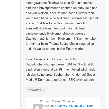
einer gewissen Reichweite eine Klarnamenpflicht
einführt? Privatpersonen könnten so aktiv sein und
anonym bleiben, aber ist man noch Privatperson,
wenn man bspw. eine Millionen Follower hat? (so ein
kurzer Post hier kann das Thema unmöglich
komplett durchleuchten und mir sind damit
einhergehende Probleme teilweise bewusst)
Das löst natürlich kein Problem mit Suchtverhalten.
Ist mir nur beim Thema Social Media eingefallen
und ich wollte es mal in den Raum werfen.
Ernst beiseite, ich bin dann auch für
Hausdurchsuchungen, wenn U14 bei X o.ä. aktiv
sind. Wenn jemand als Pimmel tituliert wird, finde
ich das keine grote Sache, aber Kinder auf Social
Media?! Da müsste sofort ein SEK aktiv werden!
↓
Antworten
Pornault Preau d'Oucente
schrieb
am
1. März 2026 um 20:33 Uhr
: