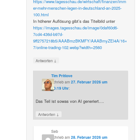
https://www.tagesschau.de/wirtschaft/finanzen/imm
er-mehr-menschen-legen-in-deutschland-an-2025-
100.html
In höherer Auflösung gibt’s das Titelbild unter
https://images.tagesschau.de/image/0daf60d6-
7cd4-436d-b97d-
9ff2757218b5/AAABmzBKMFY/AAABmyZEl4A/16×
7/online-trading-102.webp?width=2560
↓
Antworten
Tim Pritlove
schrieb
am
27. Februar 2026 um
20:19 Uhr
:
Das Teil ist sowas von AI generiert….
↓
Antworten
Seb
schrieb
am
28. Februar 2026 um