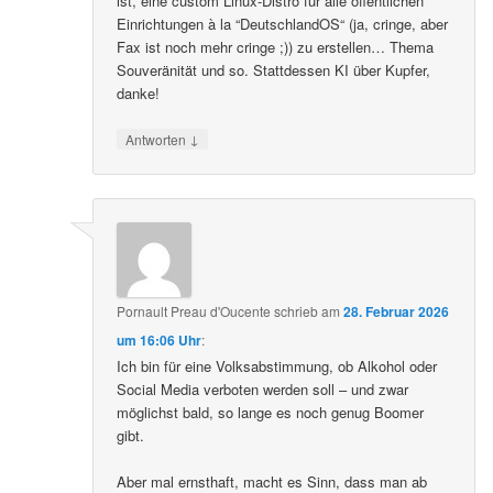
ist, eine custom Linux-Distro für alle öffentlichen
Einrichtungen à la “DeutschlandOS“ (ja, cringe, aber
Fax ist noch mehr cringe ;)) zu erstellen… Thema
Souveränität und so. Stattdessen KI über Kupfer,
danke!
↓
Antworten
Pornault Preau d'Oucente
schrieb
am
28. Februar 2026
um 16:06 Uhr
:
Ich bin für eine Volksabstimmung, ob Alkohol oder
Social Media verboten werden soll – und zwar
möglichst bald, so lange es noch genug Boomer
gibt.
Aber mal ernsthaft, macht es Sinn, dass man ab