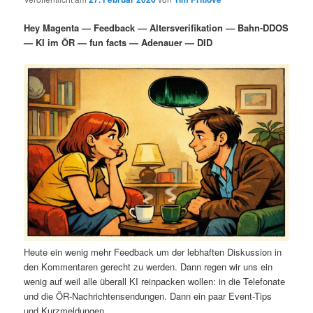
i
s
m
u
n
n
Hey Magenta — Feedback — Altersverifikation — Bahn-DDOS
g
a
— KI im ÖR — fun facts — Adenauer — DID
ä
n
e
v
n
i
r
d
g
a
e
ä
t
i
n
r
o
n
I
e
n
n
h
I
Heute ein wenig mehr Feedback um der lebhaften Diskussion in
a
n
den Kommentaren gerecht zu werden. Dann regen wir uns ein
wenig auf weil alle überall KI reinpacken wollen: in die Telefonate
l
h
und die ÖR-Nachrichtensendungen. Dann ein paar Event-Tips
und Kurzmeldungen.