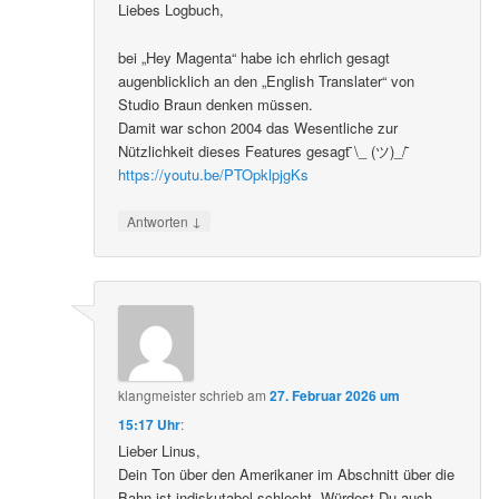
Liebes Logbuch,
bei „Hey Magenta“ habe ich ehrlich gesagt
augenblicklich an den „English Translater“ von
Studio Braun denken müssen.
Damit war schon 2004 das Wesentliche zur
Nützlichkeit dieses Features gesagt ̄\_ (ツ)_/ ̄
https://youtu.be/PTOpklpjgKs
↓
Antworten
klangmeister
schrieb
am
27. Februar 2026 um
15:17 Uhr
:
Lieber Linus,
Dein Ton über den Amerikaner im Abschnitt über die
Bahn ist indiskutabel schlecht. Würdest Du auch