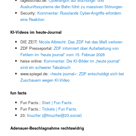
tagesschau.de:
Cyberangriff auf Buchungs- und
Auskunftssysteme der Bahn führt zu massiven Störungen
Security:
Kommentar: Russlands Cyber-Angriffe erfordern
eine Reaktion
KI-Videos im heute-Journal
DIE ZEIT:
Nicola Albrecht: Das ZDF hat das Maß verloren
ZDF Presseportal:
ZDF informiert über Aufarbeitung von
Fehlern im “heute journal” vom 15. Februar 2026
heise online:
Kommentar: Die KI-Bilder im „heute journal”
sind ein schwerer Tabubruch
www.spiegel.de:
»heute journal«: ZDF entschuldigt sich bei
Zuschauern wegen KI-Video
fun facts
Fun Facts.:
Start | Fun Facts.
Fun Facts.:
Tickets | Fun Facts.
23:
linuzifer (@linuzifer@23.social)
Adenauer-Beschlagnahme rechtswidrig