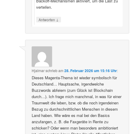
Backoff‑Mechanismen aktiviert, um die Last zu
verteilen.
↓
Antworten
Hjalmar
schrieb
am
28. Februar 2026 um 15:16 Uhr
:
Dieses Magenta-Thema ist wieder symbolisch für
Deutschland… Hauptsache, irgendwelche
Buzzwords abfeiern (zum Glück ist Blockchain
durch…). Ich frage mich manchmal, in was für einer
Traumwelt die leben, bzw. ob die noch irgendeinen
Bezug zu durchschnittlichen Menschen in diesem
Land haben. Wie wäre es mal bei den Basics
anzufangen, z. B. die Faxgeräte in Rente zu
schicken? Oder wenn man besonders ambitioniert