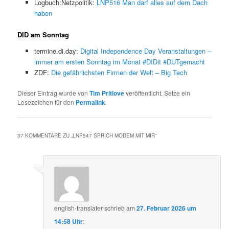
Logbuch:Netzpolitik:
LNP516 Man darf alles auf dem Dach
haben
DID am Sonntag
termine.di.day:
Digital Independence Day Veranstaltungen –
immer am ersten Sonntag im Monat #DIDit #DUTgemacht
ZDF:
Die gefährlichsten Firmen der Welt – Big Tech
Dieser Eintrag wurde von
Tim Pritlove
veröffentlicht. Setze ein
Lesezeichen für den
Permalink
.
37 KOMMENTARE ZU „
LNP547 SPRICH MODEM MIT MIR
“
english-translater
schrieb
am
27. Februar 2026 um
14:58 Uhr
: