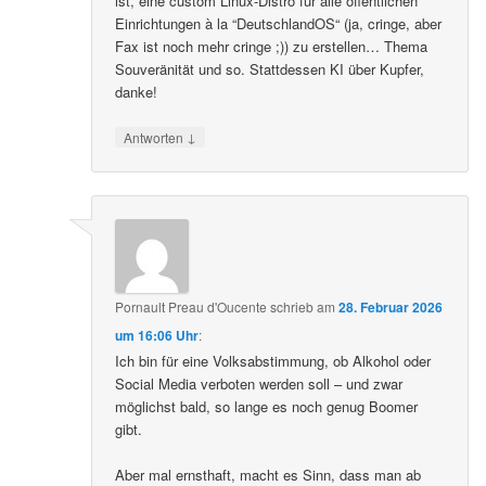
ist, eine custom Linux-Distro für alle öffentlichen
Einrichtungen à la “DeutschlandOS“ (ja, cringe, aber
Fax ist noch mehr cringe ;)) zu erstellen… Thema
Souveränität und so. Stattdessen KI über Kupfer,
danke!
↓
Antworten
Pornault Preau d'Oucente
schrieb
am
28. Februar 2026
um 16:06 Uhr
:
Ich bin für eine Volksabstimmung, ob Alkohol oder
Social Media verboten werden soll – und zwar
möglichst bald, so lange es noch genug Boomer
gibt.
Aber mal ernsthaft, macht es Sinn, dass man ab