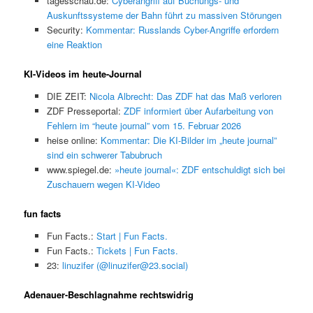
tagesschau.de:
Cyberangriff auf Buchungs- und
Auskunftssysteme der Bahn führt zu massiven Störungen
Security:
Kommentar: Russlands Cyber-Angriffe erfordern
eine Reaktion
KI-Videos im heute-Journal
DIE ZEIT:
Nicola Albrecht: Das ZDF hat das Maß verloren
ZDF Presseportal:
ZDF informiert über Aufarbeitung von
Fehlern im “heute journal” vom 15. Februar 2026
heise online:
Kommentar: Die KI-Bilder im „heute journal”
sind ein schwerer Tabubruch
www.spiegel.de:
»heute journal«: ZDF entschuldigt sich bei
Zuschauern wegen KI-Video
fun facts
Fun Facts.:
Start | Fun Facts.
Fun Facts.:
Tickets | Fun Facts.
23:
linuzifer (@linuzifer@23.social)
Adenauer-Beschlagnahme rechtswidrig