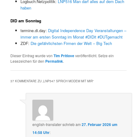
Logbuch:Netzpolitik:
LNP516 Man darf alles auf dem Dach
haben
DID am Sonntag
termine.di.day:
Digital Independence Day Veranstaltungen –
immer am ersten Sonntag im Monat #DIDit #DUTgemacht
ZDF:
Die gefährlichsten Firmen der Welt – Big Tech
Dieser Eintrag wurde von
Tim Pritlove
veröffentlicht. Setze ein
Lesezeichen für den
Permalink
.
37 KOMMENTARE ZU „
LNP547 SPRICH MODEM MIT MIR
“
english-translater
schrieb
am
27. Februar 2026 um
14:58 Uhr
: