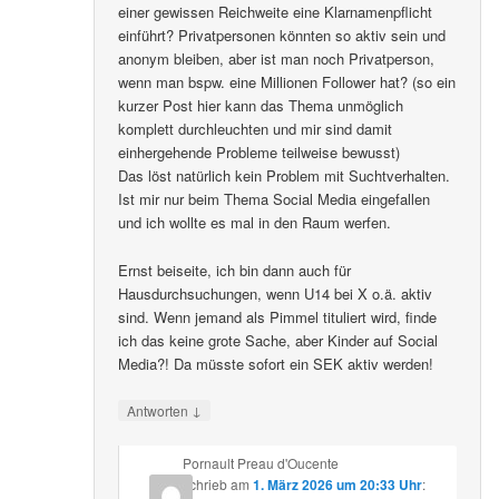
einer gewissen Reichweite eine Klarnamenpflicht
einführt? Privatpersonen könnten so aktiv sein und
anonym bleiben, aber ist man noch Privatperson,
wenn man bspw. eine Millionen Follower hat? (so ein
kurzer Post hier kann das Thema unmöglich
komplett durchleuchten und mir sind damit
einhergehende Probleme teilweise bewusst)
Das löst natürlich kein Problem mit Suchtverhalten.
Ist mir nur beim Thema Social Media eingefallen
und ich wollte es mal in den Raum werfen.
Ernst beiseite, ich bin dann auch für
Hausdurchsuchungen, wenn U14 bei X o.ä. aktiv
sind. Wenn jemand als Pimmel tituliert wird, finde
ich das keine grote Sache, aber Kinder auf Social
Media?! Da müsste sofort ein SEK aktiv werden!
↓
Antworten
Pornault Preau d'Oucente
schrieb
am
1. März 2026 um 20:33 Uhr
: