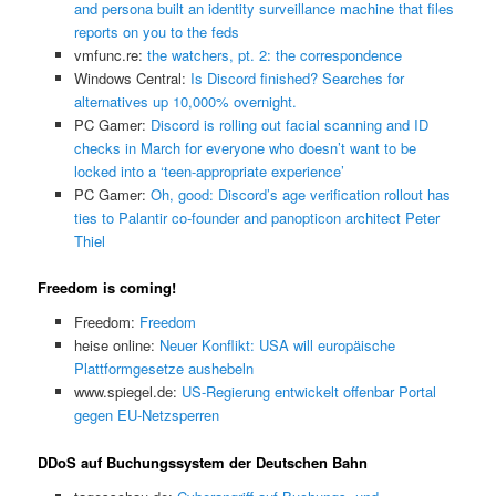
and persona built an identity surveillance machine that files
reports on you to the feds
vmfunc.re:
the watchers, pt. 2: the correspondence
Windows Central:
Is Discord finished? Searches for
alternatives up 10,000% overnight.
PC Gamer:
Discord is rolling out facial scanning and ID
checks in March for everyone who doesn’t want to be
locked into a ‘teen-appropriate experience’
PC Gamer:
Oh, good: Discord’s age verification rollout has
ties to Palantir co-founder and panopticon architect Peter
Thiel
Freedom is coming!
Freedom:
Freedom
heise online:
Neuer Konflikt: USA will europäische
Plattformgesetze aushebeln
www.spiegel.de:
US-Regierung entwickelt offenbar Portal
gegen EU-Netzsperren
DDoS auf Buchungssystem der Deutschen Bahn