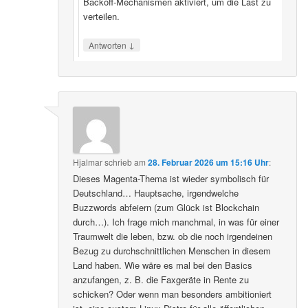
Backoff‑Mechanismen aktiviert, um die Last zu
verteilen.
↓
Antworten
Hjalmar
schrieb
am
28. Februar 2026 um 15:16 Uhr
:
Dieses Magenta-Thema ist wieder symbolisch für
Deutschland… Hauptsache, irgendwelche
Buzzwords abfeiern (zum Glück ist Blockchain
durch…). Ich frage mich manchmal, in was für einer
Traumwelt die leben, bzw. ob die noch irgendeinen
Bezug zu durchschnittlichen Menschen in diesem
Land haben. Wie wäre es mal bei den Basics
anzufangen, z. B. die Faxgeräte in Rente zu
schicken? Oder wenn man besonders ambitioniert