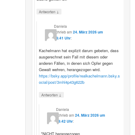
↓
Antworten
Daniela
schrieb
am
24. März 2026 um
08:41 Uhr
:
Kachelmann hat explizit darum gebeten, dass
ausgerechnet sein Fall mit diesem oder
anderen Fällen, in denen sich Opfer gegen
Gewalt wehren, herangezogen wird.
https://bsky.app/profile/realkachelmann.bsky.s
ocial/post/3mhl4p43g622b
↓
Antworten
Daniela
schrieb
am
24. März 2026 um
08:42 Uhr
:
*NICHT herangezogen