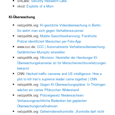
SRLabs:
Security Research Labs
xkcd:
Exploits of a Mom
KI-Überwachung
netzpolitik.org:
KI-gestützte Videoüberwachung in Berlin:
So wehrt man sich gegen Verhaltensscanner
netzpolitik.org:
Mobile Gesichtserkennung: Frankfurts
Polizei identifiziert Menschen per Foto-App
www.ccc.de:
CCC | Automatisierte Verhaltensüberwachung:
Gefährlichen Mumpitz einstellen
netzpolitik.org:
Hikvision: Hersteller der Hamburger KI-
Überwachungskameras ist für Menschenrechtsverletzungen
bekannt
CNN:
Hacked traffic cameras and US intelligence: How a
plot to kill Iran’s supreme leader came together | CNN
netzpolitik.org:
Gegen KI-Überwachungspläne: In Thüringen
wächst ein zartes Pflänzchen Widerstand
netzpolitik.org:
Polizeigesetz Niedersachsen:
Verfassungsrechtliche Bedenken bei geplanten
Überwachungsmaßnahmen
netzpolitik.org:
Geheimdienstkontrolle: „Kontrolle darf nicht