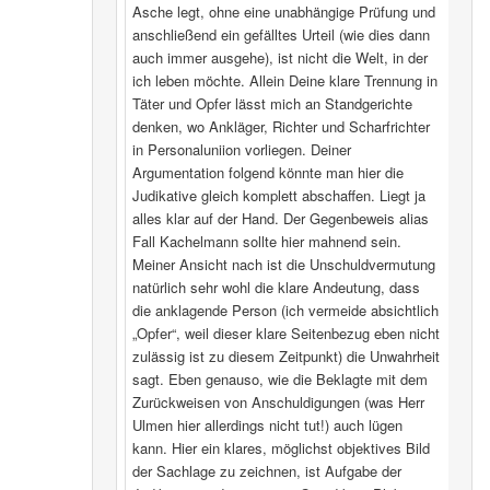
Asche legt, ohne eine unabhängige Prüfung und
anschließend ein gefälltes Urteil (wie dies dann
auch immer ausgehe), ist nicht die Welt, in der
ich leben möchte. Allein Deine klare Trennung in
Täter und Opfer lässt mich an Standgerichte
denken, wo Ankläger, Richter und Scharfrichter
in Personaluniion vorliegen. Deiner
Argumentation folgend könnte man hier die
Judikative gleich komplett abschaffen. Liegt ja
alles klar auf der Hand. Der Gegenbeweis alias
Fall Kachelmann sollte hier mahnend sein.
Meiner Ansicht nach ist die Unschuldvermutung
natürlich sehr wohl die klare Andeutung, dass
die anklagende Person (ich vermeide absichtlich
„Opfer“, weil dieser klare Seitenbezug eben nicht
zulässig ist zu diesem Zeitpunkt) die Unwahrheit
sagt. Eben genauso, wie die Beklagte mit dem
Zurückweisen von Anschuldigungen (was Herr
Ulmen hier allerdings nicht tut!) auch lügen
kann. Hier ein klares, möglichst objektives Bild
der Sachlage zu zeichnen, ist Aufgabe der