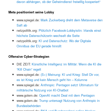
davon abhängen, ob der Geheimdienst freiwillig kooperiert“
Meta positioniert seine Lobby
www.spiegel.de:
Mark Zuckerberg dreht dem Metaverse den
Saft ab
netzpolitik.org:
Plötzlich Facebook-Lobbyistin: Irlands einst
höchste Datenschützerin wechselt die Seite
netzpolitik.org:
KI und Datenschutz: Wo der Digitale
Omnibus der EU gerade hinrollt
Offensive Cyber-Strategien
DIE ZEIT:
Künstliche Intelligenz im Militär: Wenn die KI die
“Kill Chain” regelt
www.spiegel.de:
(S+) Meinung: KI und Krieg: Stell Dir vor,
es ist Krieg und kein Mensch geht hin – Kolumne
www.spiegel.de:
Anthropic: Pentagon setzt Ultimatum für
militärische Nutzung von KI-Chatbot
www.golem.de:
OpenAI macht Deal mit dem Pentagon
www.golem.de:
Trump untersagt Nutzung von Anthropic in
Bundesbehörden
www.spiegel.de:
BKA und Bundespolizei sollen Hacker