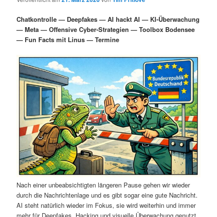
i
s
m
u
n
n
Chatkontrolle — Deepfakes — AI hackt AI — KI-Überwachung
g
a
— Meta — Offensive Cyber-Strategien — Toolbox Bodensee
ä
n
e
v
— Fun Facts mit Linus — Termine
n
i
r
d
g
a
e
ä
t
i
n
r
o
n
I
e
n
n
h
I
a
n
Nach einer unbeabsichtigten längeren Pause gehen wir wieder
durch die Nachrichtenlage und es gibt sogar eine gute Nachricht.
l
h
AI steht natürlich wieder im Fokus, sie wird weiterhin und immer
mehr für Deepfakes, Hacking und visuelle Überwachung genutzt.