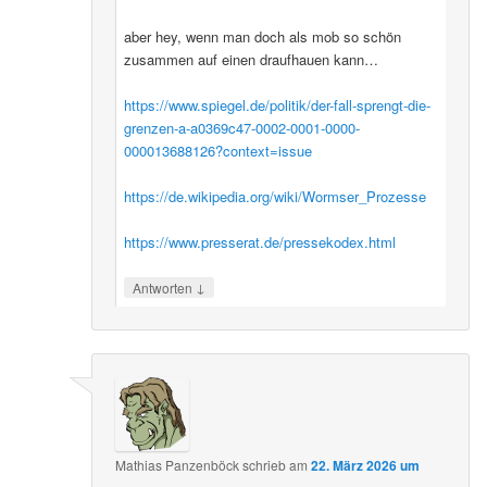
aber hey, wenn man doch als mob so schön
zusammen auf einen draufhauen kann…
https://www.spiegel.de/politik/der-fall-sprengt-die-
grenzen-a-a0369c47-0002-0001-0000-
000013688126?context=issue
https://de.wikipedia.org/wiki/Wormser_Prozesse
https://www.presserat.de/pressekodex.html
↓
Antworten
Mathias Panzenböck
schrieb
am
22. März 2026 um