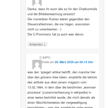
Danke, dass ihr euch alle so für den Chatkontrolle
und die Bildüberwachung einsetzt!
Der monetären Kosten wären gegenüber den
Steuerzahlerinnen, die sie tragen, ansonsten
nicht zu verantworten. :)
Die C-Prominenz hat ja auch was davon.
↓
Antworten
C-64PO
schrieb
am
26. März 2026 um 00:15 Uhr
:
was den ’spiegel‘-artikel betrifft, den manche hier
über den grünenn klee loben, empfehle die lektüre
des artikels aus eben jenem magazin vom
13.02.1994, in dem über die berühmten „wormser
prozesse“ (zusammenfassung in wikipedia) in
einer weise berichtet wurde, die mich damals als
einen fälschlicherweise der vergewaltigung
bezichtigten – was das angebliche opfer einige