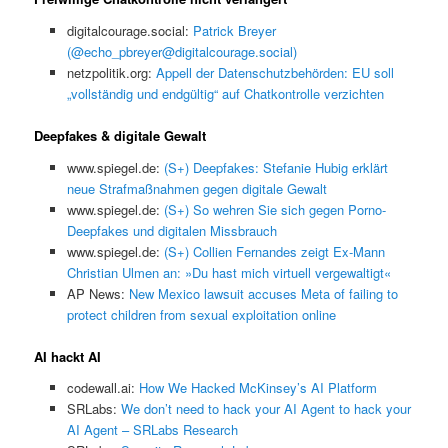
digitalcourage.social:
Patrick Breyer
(@echo_pbreyer@digitalcourage.social)
netzpolitik.org:
Appell der Datenschutzbehörden: EU soll
„vollständig und endgültig“ auf Chatkontrolle verzichten
Deepfakes & digitale Gewalt
www.spiegel.de:
(S+) Deepfakes: Stefanie Hubig erklärt
neue Strafmaßnahmen gegen digitale Gewalt
www.spiegel.de:
(S+) So wehren Sie sich gegen Porno-
Deepfakes und digitalen Missbrauch
www.spiegel.de:
(S+) Collien Fernandes zeigt Ex-Mann
Christian Ulmen an: »Du hast mich virtuell vergewaltigt«
AP News:
New Mexico lawsuit accuses Meta of failing to
protect children from sexual exploitation online
AI hackt AI
codewall.ai:
How We Hacked McKinsey’s AI Platform
SRLabs:
We don’t need to hack your AI Agent to hack your
AI Agent – SRLabs Research