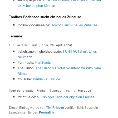
aktiv bekämpfen können
Toolbox Bodensee sucht ein neues Zuhause
toolbox-bodensee.de:
Toolbox sucht neues Zuhause
Termine
Fun Facts mit Linus (Berlin, 29. April 2026)
tickets.mehringhoftheater.de:
FUN FACTS mit Linus
Neumann
Fun Facts:
Fun Facts
The Onion:
The Onion’s Exclusive Interview With Sam
Altman
YouTube:
Bernie vs. Claude
Tage der digitalen Freiheit (Tübingen, 15.–17. Mai 2026)
tdf.cttue.de:
5. Tübinger Tage der digitalen Freiheit
Dieser Eintrag wurde von
Tim Pritlove
veröffentlicht. Setze ein
Lesezeichen für den
Permalink
.