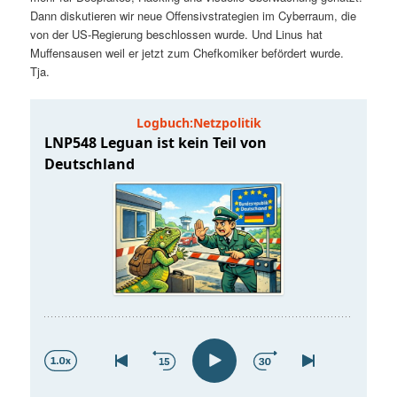
t
a
Dann diskutieren wir neue Offensivstrategien im Cyberraum, die
von der US-Regierung beschlossen wurde. Und Linus hat
s
l
Muffensausen weil er jetzt zum Chefkomiker befördert wurde.
Tja.
p
t
r
s
i
p
n
r
g
i
e
n
n
g
e
n