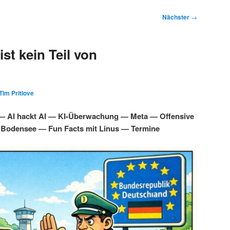
Nächster
→
st kein Teil von
Tim Pritlove
 — AI hackt AI — KI-Überwachung — Meta — Offensive
 Bodensee — Fun Facts mit Linus — Termine