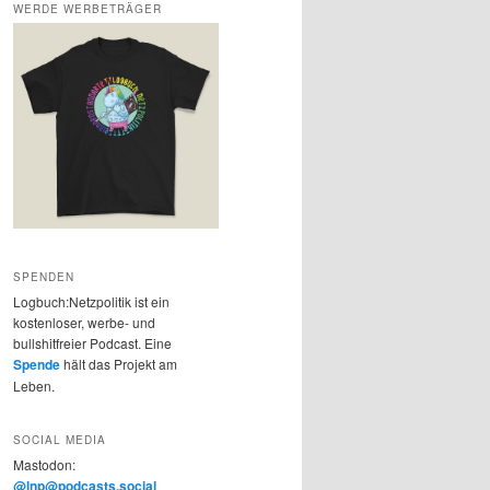
WERDE WERBETRÄGER
SPENDEN
Logbuch:Netzpolitik ist ein
kostenloser, werbe- und
bullshitfreier Podcast. Eine
Spende
hält das Projekt am
Leben.
SOCIAL MEDIA
Mastodon:
@lnp@podcasts.social