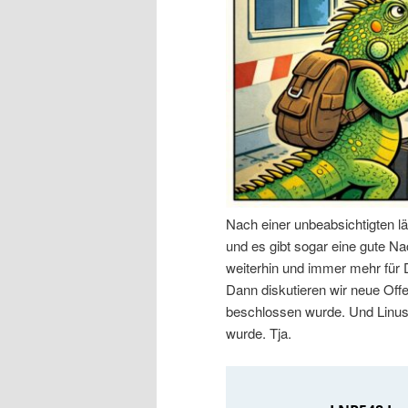
n
r
I
e
n
n
h
I
a
n
Nach einer unbeabsichtigten l
l
h
und es gibt sogar eine gute Nac
weiterhin und immer mehr für
t
a
Dann diskutieren wir neue Off
beschlossen wurde. Und Linus 
s
l
wurde. Tja.
p
t