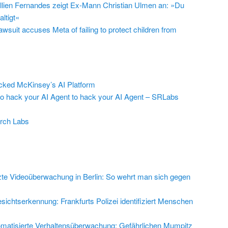
llien Fernandes zeigt Ex-Mann Christian Ulmen an: »Du
ltigt«
suit accuses Meta of failing to protect children from
ed McKinsey’s AI Platform
to hack your AI Agent to hack your AI Agent – SRLabs
rch Labs
zte Videoüberwachung in Berlin: So wehrt man sich gegen
sichtserkennung: Frankfurts Polizei identifiziert Menschen
matisierte Verhaltensüberwachung: Gefährlichen Mumpitz