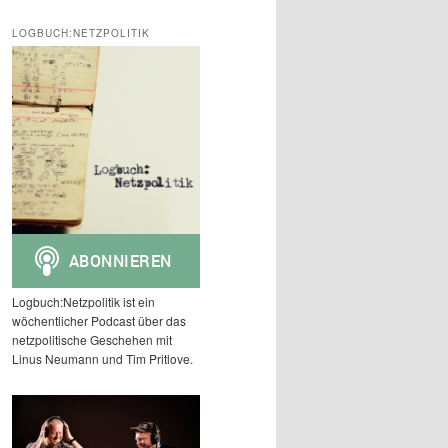
c
h
LOGBUCH:NETZPOLITIK
e
n
Logbuch:Netzpolitik ist ein
wöchentlicher Podcast über das
netzpolitische Geschehen mit
Linus Neumann und Tim Pritlove.