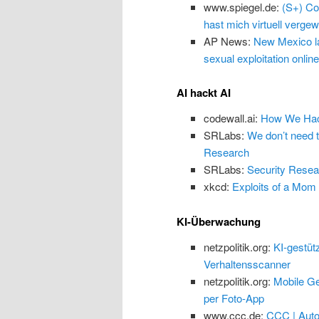
www.spiegel.de:
(S+) Co
hast mich virtuell vergewa
AP News:
New Mexico law
sexual exploitation online
AI hackt AI
codewall.ai:
How We Hack
SRLabs:
We don’t need 
Research
SRLabs:
Security Resea
xkcd:
Exploits of a Mom
KI-Überwachung
netzpolitik.org:
KI-gestüt
Verhaltensscanner
netzpolitik.org:
Mobile Ge
per Foto-App
www.ccc.de:
CCC | Auto