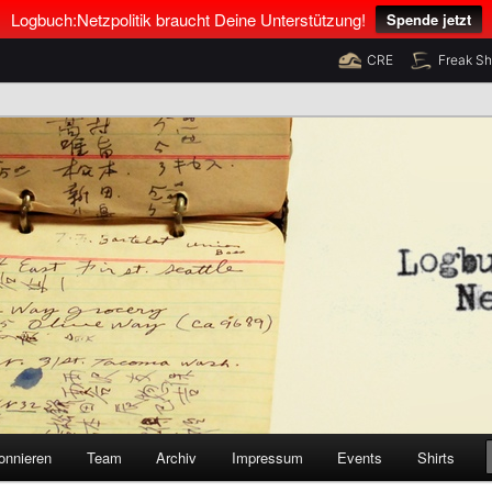
Logbuch:Netzpolitik braucht Deine Unterstützung!
Spende jetzt
CRE
Freak S
nus Neumann und Tim Pritlove
olitik
onnieren
Team
Archiv
Impressum
Events
Shirts