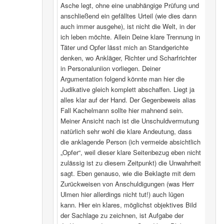
Asche legt, ohne eine unabhängige Prüfung und
anschließend ein gefälltes Urteil (wie dies dann
auch immer ausgehe), ist nicht die Welt, in der
ich leben möchte. Allein Deine klare Trennung in
Täter und Opfer lässt mich an Standgerichte
denken, wo Ankläger, Richter und Scharfrichter
in Personaluniion vorliegen. Deiner
Argumentation folgend könnte man hier die
Judikative gleich komplett abschaffen. Liegt ja
alles klar auf der Hand. Der Gegenbeweis alias
Fall Kachelmann sollte hier mahnend sein.
Meiner Ansicht nach ist die Unschuldvermutung
natürlich sehr wohl die klare Andeutung, dass
die anklagende Person (ich vermeide absichtlich
„Opfer“, weil dieser klare Seitenbezug eben nicht
zulässig ist zu diesem Zeitpunkt) die Unwahrheit
sagt. Eben genauso, wie die Beklagte mit dem
Zurückweisen von Anschuldigungen (was Herr
Ulmen hier allerdings nicht tut!) auch lügen
kann. Hier ein klares, möglichst objektives Bild
der Sachlage zu zeichnen, ist Aufgabe der