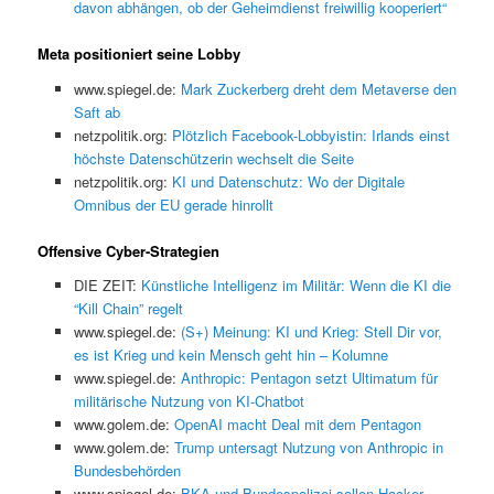
davon abhängen, ob der Geheimdienst freiwillig kooperiert“
Meta positioniert seine Lobby
www.spiegel.de:
Mark Zuckerberg dreht dem Metaverse den
Saft ab
netzpolitik.org:
Plötzlich Facebook-Lobbyistin: Irlands einst
höchste Datenschützerin wechselt die Seite
netzpolitik.org:
KI und Datenschutz: Wo der Digitale
Omnibus der EU gerade hinrollt
Offensive Cyber-Strategien
DIE ZEIT:
Künstliche Intelligenz im Militär: Wenn die KI die
“Kill Chain” regelt
www.spiegel.de:
(S+) Meinung: KI und Krieg: Stell Dir vor,
es ist Krieg und kein Mensch geht hin – Kolumne
www.spiegel.de:
Anthropic: Pentagon setzt Ultimatum für
militärische Nutzung von KI-Chatbot
www.golem.de:
OpenAI macht Deal mit dem Pentagon
www.golem.de:
Trump untersagt Nutzung von Anthropic in
Bundesbehörden
www.spiegel.de:
BKA und Bundespolizei sollen Hacker