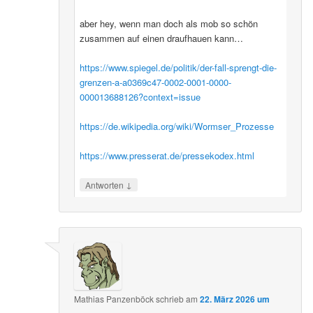
aber hey, wenn man doch als mob so schön
zusammen auf einen draufhauen kann…
https://www.spiegel.de/politik/der-fall-sprengt-die-
grenzen-a-a0369c47-0002-0001-0000-
000013688126?context=issue
https://de.wikipedia.org/wiki/Wormser_Prozesse
https://www.presserat.de/pressekodex.html
↓
Antworten
Mathias Panzenböck
schrieb
am
22. März 2026 um