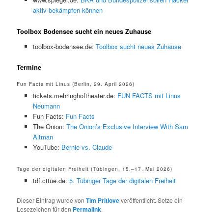
aktiv bekämpfen können
Toolbox Bodensee sucht ein neues Zuhause
toolbox-bodensee.de:
Toolbox sucht neues Zuhause
Termine
Fun Facts mit Linus (Berlin, 29. April 2026)
tickets.mehringhoftheater.de:
FUN FACTS mit Linus
Neumann
Fun Facts:
Fun Facts
The Onion:
The Onion’s Exclusive Interview With Sam
Altman
YouTube:
Bernie vs. Claude
Tage der digitalen Freiheit (Tübingen, 15.–17. Mai 2026)
tdf.cttue.de:
5. Tübinger Tage der digitalen Freiheit
Dieser Eintrag wurde von
Tim Pritlove
veröffentlicht. Setze ein
Lesezeichen für den
Permalink
.