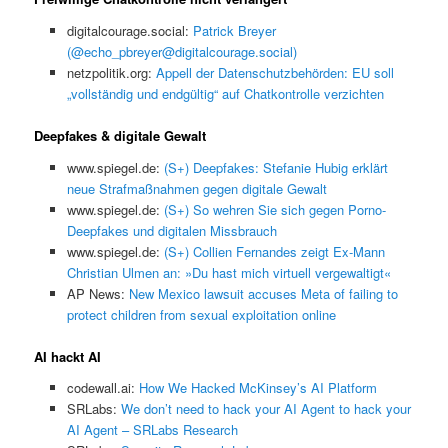
digitalcourage.social:
Patrick Breyer
(@echo_pbreyer@digitalcourage.social)
netzpolitik.org:
Appell der Datenschutzbehörden: EU soll
„vollständig und endgültig“ auf Chatkontrolle verzichten
Deepfakes & digitale Gewalt
www.spiegel.de:
(S+) Deepfakes: Stefanie Hubig erklärt
neue Strafmaßnahmen gegen digitale Gewalt
www.spiegel.de:
(S+) So wehren Sie sich gegen Porno-
Deepfakes und digitalen Missbrauch
www.spiegel.de:
(S+) Collien Fernandes zeigt Ex-Mann
Christian Ulmen an: »Du hast mich virtuell vergewaltigt«
AP News:
New Mexico lawsuit accuses Meta of failing to
protect children from sexual exploitation online
AI hackt AI
codewall.ai:
How We Hacked McKinsey’s AI Platform
SRLabs:
We don’t need to hack your AI Agent to hack your
AI Agent – SRLabs Research