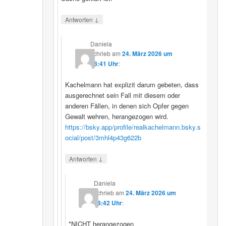
↓
Antworten
Daniela
schrieb
am
24. März 2026 um
08:41 Uhr
:
Kachelmann hat explizit darum gebeten, dass
ausgerechnet sein Fall mit diesem oder
anderen Fällen, in denen sich Opfer gegen
Gewalt wehren, herangezogen wird.
https://bsky.app/profile/realkachelmann.bsky.s
ocial/post/3mhl4p43g622b
↓
Antworten
Daniela
schrieb
am
24. März 2026 um
08:42 Uhr
:
*NICHT herangezogen