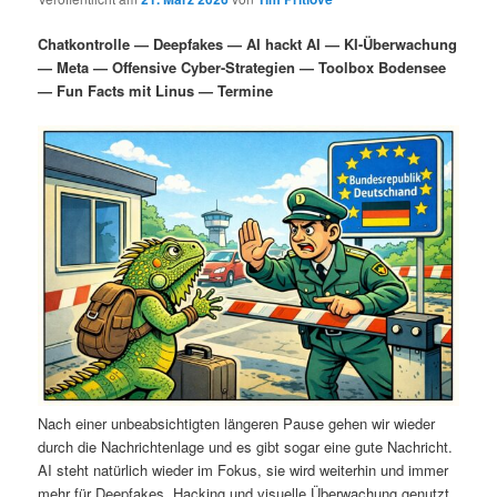
i
s
m
u
n
n
Chatkontrolle — Deepfakes — AI hackt AI — KI-Überwachung
g
a
— Meta — Offensive Cyber-Strategien — Toolbox Bodensee
ä
n
e
v
— Fun Facts mit Linus — Termine
n
i
r
d
g
a
e
ä
t
i
n
r
o
n
I
e
n
n
h
I
a
n
Nach einer unbeabsichtigten längeren Pause gehen wir wieder
durch die Nachrichtenlage und es gibt sogar eine gute Nachricht.
l
h
AI steht natürlich wieder im Fokus, sie wird weiterhin und immer
mehr für Deepfakes, Hacking und visuelle Überwachung genutzt.