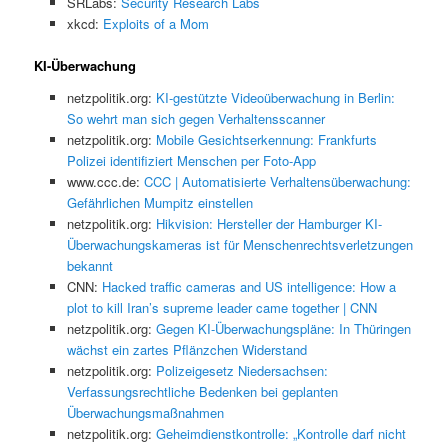
SRLabs:
Security Research Labs
xkcd:
Exploits of a Mom
KI-Überwachung
netzpolitik.org:
KI-gestützte Videoüberwachung in Berlin:
So wehrt man sich gegen Verhaltensscanner
netzpolitik.org:
Mobile Gesichtserkennung: Frankfurts
Polizei identifiziert Menschen per Foto-App
www.ccc.de:
CCC | Automatisierte Verhaltensüberwachung:
Gefährlichen Mumpitz einstellen
netzpolitik.org:
Hikvision: Hersteller der Hamburger KI-
Überwachungskameras ist für Menschenrechtsverletzungen
bekannt
CNN:
Hacked traffic cameras and US intelligence: How a
plot to kill Iran’s supreme leader came together | CNN
netzpolitik.org:
Gegen KI-Überwachungspläne: In Thüringen
wächst ein zartes Pflänzchen Widerstand
netzpolitik.org:
Polizeigesetz Niedersachsen:
Verfassungsrechtliche Bedenken bei geplanten
Überwachungsmaßnahmen
netzpolitik.org:
Geheimdienstkontrolle: „Kontrolle darf nicht