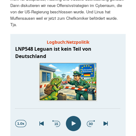
t
a
Dann diskutieren wir neue Offensivstrategien im Cyberraum, die
von der US-Regierung beschlossen wurde. Und Linus hat
s
l
Muffensausen weil er jetzt zum Chefkomiker befördert wurde.
Tja.
p
t
r
s
i
p
n
r
g
i
e
n
n
g
e
n