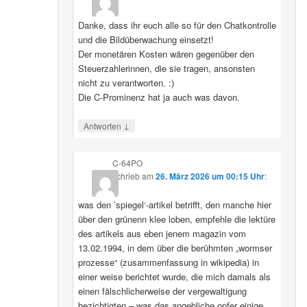
Danke, dass ihr euch alle so für den Chatkontrolle
und die Bildüberwachung einsetzt!
Der monetären Kosten wären gegenüber den
Steuerzahlerinnen, die sie tragen, ansonsten
nicht zu verantworten. :)
Die C-Prominenz hat ja auch was davon.
↓
Antworten
C-64PO
schrieb
am
26. März 2026 um 00:15 Uhr
:
was den ’spiegel‘-artikel betrifft, den manche hier
über den grünenn klee loben, empfehle die lektüre
des artikels aus eben jenem magazin vom
13.02.1994, in dem über die berühmten „wormser
prozesse“ (zusammenfassung in wikipedia) in
einer weise berichtet wurde, die mich damals als
einen fälschlicherweise der vergewaltigung
bezichtigten – was das angebliche opfer einige