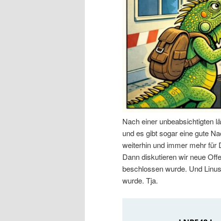
n
r
I
e
n
n
h
I
a
n
Nach einer unbeabsichtigten l
l
h
und es gibt sogar eine gute Nac
weiterhin und immer mehr für
t
a
Dann diskutieren wir neue Off
beschlossen wurde. Und Linus 
s
l
wurde. Tja.
p
t