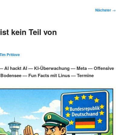
Nächster
→
st kein Teil von
Tim Pritlove
 — AI hackt AI — KI-Überwachung — Meta — Offensive
 Bodensee — Fun Facts mit Linus — Termine