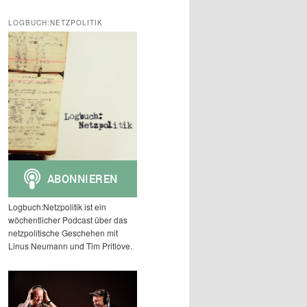
c
h
LOGBUCH:NETZPOLITIK
e
n
Logbuch:Netzpolitik ist ein
wöchentlicher Podcast über das
netzpolitische Geschehen mit
Linus Neumann und Tim Pritlove.