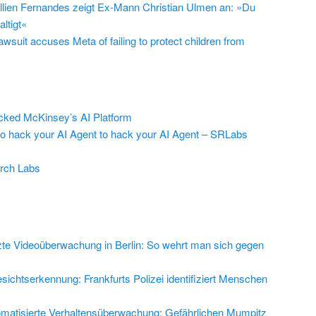
llien Fernandes zeigt Ex-Mann Christian Ulmen an: »Du
ltigt«
suit accuses Meta of failing to protect children from
ed McKinsey’s AI Platform
to hack your AI Agent to hack your AI Agent – SRLabs
rch Labs
zte Videoüberwachung in Berlin: So wehrt man sich gegen
sichtserkennung: Frankfurts Polizei identifiziert Menschen
matisierte Verhaltensüberwachung: Gefährlichen Mumpitz