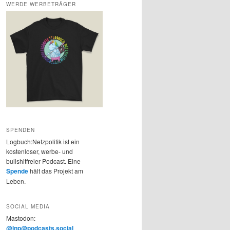
WERDE WERBETRÄGER
SPENDEN
Logbuch:Netzpolitik ist ein
kostenloser, werbe- und
bullshitfreier Podcast. Eine
Spende
hält das Projekt am
Leben.
SOCIAL MEDIA
Mastodon:
@lnp@podcasts.social