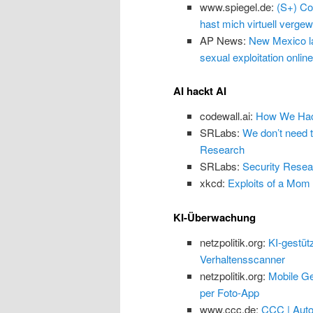
www.spiegel.de:
(S+) Co
hast mich virtuell vergewa
AP News:
New Mexico law
sexual exploitation online
AI hackt AI
codewall.ai:
How We Hack
SRLabs:
We don’t need 
Research
SRLabs:
Security Resea
xkcd:
Exploits of a Mom
KI-Überwachung
netzpolitik.org:
KI-gestüt
Verhaltensscanner
netzpolitik.org:
Mobile Ge
per Foto-App
www.ccc.de:
CCC | Auto