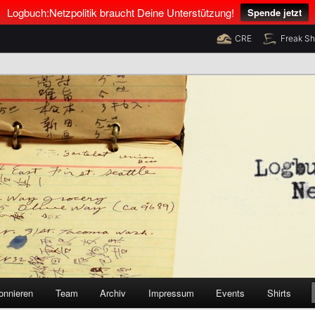
Logbuch:Netzpolitik braucht Deine Unterstützung!
Spende jetzt
CRE
Freak S
nus Neumann und Tim Pritlove
olitik
onnieren
Team
Archiv
Impressum
Events
Shirts