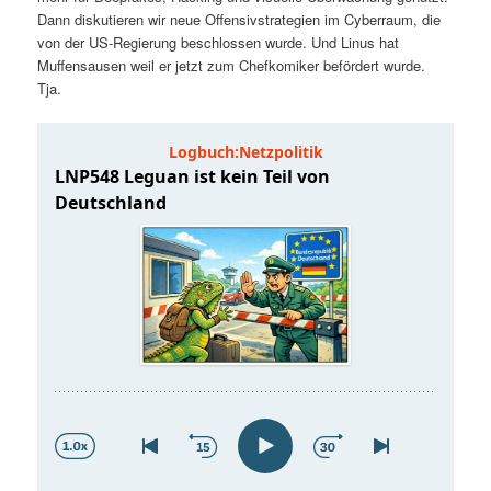
t
a
Dann diskutieren wir neue Offensivstrategien im Cyberraum, die
von der US-Regierung beschlossen wurde. Und Linus hat
s
l
Muffensausen weil er jetzt zum Chefkomiker befördert wurde.
Tja.
p
t
r
s
i
p
n
r
g
i
e
n
n
g
e
n