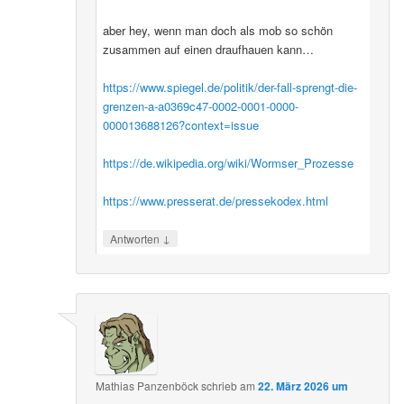
aber hey, wenn man doch als mob so schön
zusammen auf einen draufhauen kann…
https://www.spiegel.de/politik/der-fall-sprengt-die-
grenzen-a-a0369c47-0002-0001-0000-
000013688126?context=issue
https://de.wikipedia.org/wiki/Wormser_Prozesse
https://www.presserat.de/pressekodex.html
↓
Antworten
Mathias Panzenböck
schrieb
am
22. März 2026 um