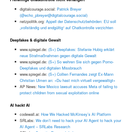
digitalcourage.social:
Patrick Breyer
(@echo_pbreyer@digitalcourage.social)
netzpolitik.org:
Appell der Datenschutzbehörden: EU soll
„vollständig und endgültig“ auf Chatkontrolle verzichten
Deepfakes & digitale Gewalt
www.spiegel.de:
(S+) Deepfakes: Stefanie Hubig erklärt
neue Strafmaßnahmen gegen digitale Gewalt
www.spiegel.de:
(S+) So wehren Sie sich gegen Porno-
Deepfakes und digitalen Missbrauch
www.spiegel.de:
(S+) Collien Fernandes zeigt Ex-Mann
Christian Ulmen an: »Du hast mich virtuell vergewaltigt«
AP News:
New Mexico lawsuit accuses Meta of failing to
protect children from sexual exploitation online
AI hackt AI
codewall.ai:
How We Hacked McKinsey’s AI Platform
SRLabs:
We don’t need to hack your AI Agent to hack your
AI Agent – SRLabs Research