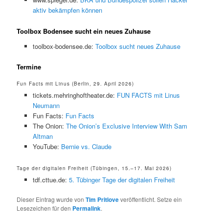
aktiv bekämpfen können
Toolbox Bodensee sucht ein neues Zuhause
toolbox-bodensee.de:
Toolbox sucht neues Zuhause
Termine
Fun Facts mit Linus (Berlin, 29. April 2026)
tickets.mehringhoftheater.de:
FUN FACTS mit Linus
Neumann
Fun Facts:
Fun Facts
The Onion:
The Onion’s Exclusive Interview With Sam
Altman
YouTube:
Bernie vs. Claude
Tage der digitalen Freiheit (Tübingen, 15.–17. Mai 2026)
tdf.cttue.de:
5. Tübinger Tage der digitalen Freiheit
Dieser Eintrag wurde von
Tim Pritlove
veröffentlicht. Setze ein
Lesezeichen für den
Permalink
.