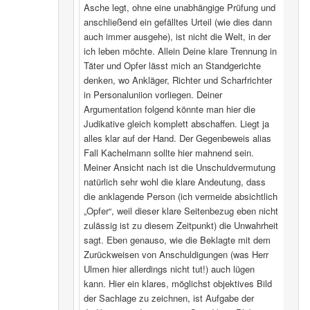
Asche legt, ohne eine unabhängige Prüfung und
anschließend ein gefälltes Urteil (wie dies dann
auch immer ausgehe), ist nicht die Welt, in der
ich leben möchte. Allein Deine klare Trennung in
Täter und Opfer lässt mich an Standgerichte
denken, wo Ankläger, Richter und Scharfrichter
in Personaluniion vorliegen. Deiner
Argumentation folgend könnte man hier die
Judikative gleich komplett abschaffen. Liegt ja
alles klar auf der Hand. Der Gegenbeweis alias
Fall Kachelmann sollte hier mahnend sein.
Meiner Ansicht nach ist die Unschuldvermutung
natürlich sehr wohl die klare Andeutung, dass
die anklagende Person (ich vermeide absichtlich
„Opfer“, weil dieser klare Seitenbezug eben nicht
zulässig ist zu diesem Zeitpunkt) die Unwahrheit
sagt. Eben genauso, wie die Beklagte mit dem
Zurückweisen von Anschuldigungen (was Herr
Ulmen hier allerdings nicht tut!) auch lügen
kann. Hier ein klares, möglichst objektives Bild
der Sachlage zu zeichnen, ist Aufgabe der