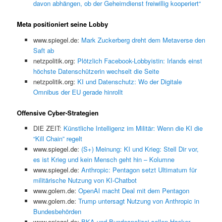
davon abhängen, ob der Geheimdienst freiwillig kooperiert“
Meta positioniert seine Lobby
www.spiegel.de:
Mark Zuckerberg dreht dem Metaverse den
Saft ab
netzpolitik.org:
Plötzlich Facebook-Lobbyistin: Irlands einst
höchste Datenschützerin wechselt die Seite
netzpolitik.org:
KI und Datenschutz: Wo der Digitale
Omnibus der EU gerade hinrollt
Offensive Cyber-Strategien
DIE ZEIT:
Künstliche Intelligenz im Militär: Wenn die KI die
“Kill Chain” regelt
www.spiegel.de:
(S+) Meinung: KI und Krieg: Stell Dir vor,
es ist Krieg und kein Mensch geht hin – Kolumne
www.spiegel.de:
Anthropic: Pentagon setzt Ultimatum für
militärische Nutzung von KI-Chatbot
www.golem.de:
OpenAI macht Deal mit dem Pentagon
www.golem.de:
Trump untersagt Nutzung von Anthropic in
Bundesbehörden
www.spiegel.de:
BKA und Bundespolizei sollen Hacker