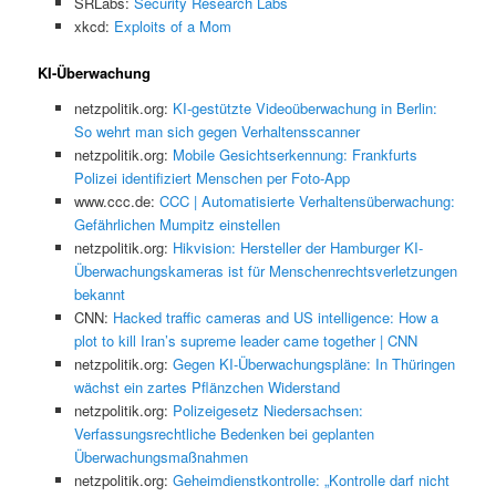
SRLabs:
Security Research Labs
xkcd:
Exploits of a Mom
KI-Überwachung
netzpolitik.org:
KI-gestützte Videoüberwachung in Berlin:
So wehrt man sich gegen Verhaltensscanner
netzpolitik.org:
Mobile Gesichtserkennung: Frankfurts
Polizei identifiziert Menschen per Foto-App
www.ccc.de:
CCC | Automatisierte Verhaltensüberwachung:
Gefährlichen Mumpitz einstellen
netzpolitik.org:
Hikvision: Hersteller der Hamburger KI-
Überwachungskameras ist für Menschenrechtsverletzungen
bekannt
CNN:
Hacked traffic cameras and US intelligence: How a
plot to kill Iran’s supreme leader came together | CNN
netzpolitik.org:
Gegen KI-Überwachungspläne: In Thüringen
wächst ein zartes Pflänzchen Widerstand
netzpolitik.org:
Polizeigesetz Niedersachsen:
Verfassungsrechtliche Bedenken bei geplanten
Überwachungsmaßnahmen
netzpolitik.org:
Geheimdienstkontrolle: „Kontrolle darf nicht