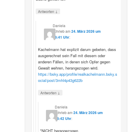
↓
Antworten
Daniela
schrieb
am
24. März 2026 um
08:41 Uhr
:
Kachelmann hat explizit darum gebeten, dass
ausgerechnet sein Fall mit diesem oder
anderen Fällen, in denen sich Opfer gegen
Gewalt wehren, herangezogen wird.
https://bsky.app/profile/realkachelmann.bsky.s
ocial/post/3mhl4p43g622b
↓
Antworten
Daniela
schrieb
am
24. März 2026 um
08:42 Uhr
:
*NICHT herangezogen