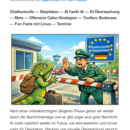
i
s
m
u
n
n
Chatkontrolle — Deepfakes — AI hackt AI — KI-Überwachung
g
a
— Meta — Offensive Cyber-Strategien — Toolbox Bodensee
ä
n
e
v
— Fun Facts mit Linus — Termine
n
i
r
d
g
a
e
ä
t
i
n
r
o
n
I
e
n
n
h
I
a
n
Nach einer unbeabsichtigten längeren Pause gehen wir wieder
durch die Nachrichtenlage und es gibt sogar eine gute Nachricht.
l
h
AI steht natürlich wieder im Fokus, sie wird weiterhin und immer
mehr für Deepfakes, Hacking und visuelle Überwachung genutzt.