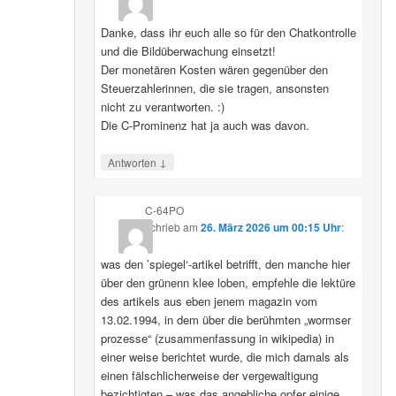
Danke, dass ihr euch alle so für den Chatkontrolle
und die Bildüberwachung einsetzt!
Der monetären Kosten wären gegenüber den
Steuerzahlerinnen, die sie tragen, ansonsten
nicht zu verantworten. :)
Die C-Prominenz hat ja auch was davon.
↓
Antworten
C-64PO
schrieb
am
26. März 2026 um 00:15 Uhr
:
was den ’spiegel‘-artikel betrifft, den manche hier
über den grünenn klee loben, empfehle die lektüre
des artikels aus eben jenem magazin vom
13.02.1994, in dem über die berühmten „wormser
prozesse“ (zusammenfassung in wikipedia) in
einer weise berichtet wurde, die mich damals als
einen fälschlicherweise der vergewaltigung
bezichtigten – was das angebliche opfer einige