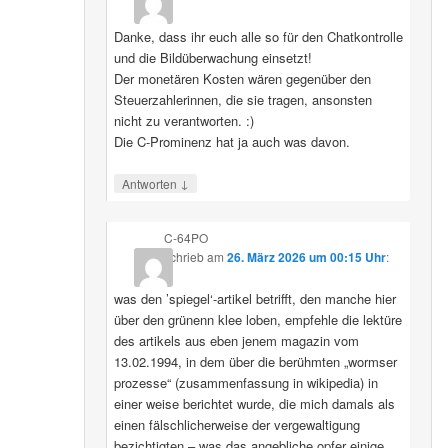
Danke, dass ihr euch alle so für den Chatkontrolle
und die Bildüberwachung einsetzt!
Der monetären Kosten wären gegenüber den
Steuerzahlerinnen, die sie tragen, ansonsten
nicht zu verantworten. :)
Die C-Prominenz hat ja auch was davon.
↓
Antworten
C-64PO
schrieb
am
26. März 2026 um 00:15 Uhr
:
was den ’spiegel‘-artikel betrifft, den manche hier
über den grünenn klee loben, empfehle die lektüre
des artikels aus eben jenem magazin vom
13.02.1994, in dem über die berühmten „wormser
prozesse“ (zusammenfassung in wikipedia) in
einer weise berichtet wurde, die mich damals als
einen fälschlicherweise der vergewaltigung
bezichtigten – was das angebliche opfer einige