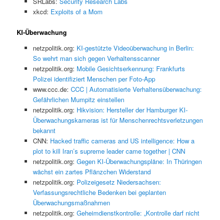
SRLabs:
Security Research Labs
xkcd:
Exploits of a Mom
KI-Überwachung
netzpolitik.org:
KI-gestützte Videoüberwachung in Berlin:
So wehrt man sich gegen Verhaltensscanner
netzpolitik.org:
Mobile Gesichtserkennung: Frankfurts
Polizei identifiziert Menschen per Foto-App
www.ccc.de:
CCC | Automatisierte Verhaltensüberwachung:
Gefährlichen Mumpitz einstellen
netzpolitik.org:
Hikvision: Hersteller der Hamburger KI-
Überwachungskameras ist für Menschenrechtsverletzungen
bekannt
CNN:
Hacked traffic cameras and US intelligence: How a
plot to kill Iran’s supreme leader came together | CNN
netzpolitik.org:
Gegen KI-Überwachungspläne: In Thüringen
wächst ein zartes Pflänzchen Widerstand
netzpolitik.org:
Polizeigesetz Niedersachsen:
Verfassungsrechtliche Bedenken bei geplanten
Überwachungsmaßnahmen
netzpolitik.org:
Geheimdienstkontrolle: „Kontrolle darf nicht