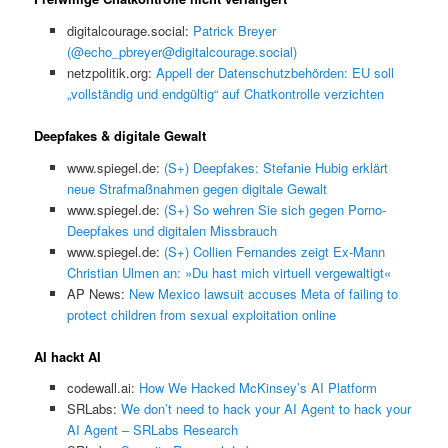
digitalcourage.social:
Patrick Breyer
(@echo_pbreyer@digitalcourage.social)
netzpolitik.org:
Appell der Datenschutzbehörden: EU soll
„vollständig und endgültig“ auf Chatkontrolle verzichten
Deepfakes & digitale Gewalt
www.spiegel.de:
(S+) Deepfakes: Stefanie Hubig erklärt
neue Strafmaßnahmen gegen digitale Gewalt
www.spiegel.de:
(S+) So wehren Sie sich gegen Porno-
Deepfakes und digitalen Missbrauch
www.spiegel.de:
(S+) Collien Fernandes zeigt Ex-Mann
Christian Ulmen an: »Du hast mich virtuell vergewaltigt«
AP News:
New Mexico lawsuit accuses Meta of failing to
protect children from sexual exploitation online
AI hackt AI
codewall.ai:
How We Hacked McKinsey’s AI Platform
SRLabs:
We don’t need to hack your AI Agent to hack your
AI Agent – SRLabs Research