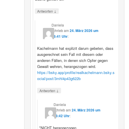
↓
Antworten
Daniela
schrieb
am
24. März 2026 um
08:41 Uhr
:
Kachelmann hat explizit darum gebeten, dass
ausgerechnet sein Fall mit diesem oder
anderen Fällen, in denen sich Opfer gegen
Gewalt wehren, herangezogen wird.
https://bsky.app/profile/realkachelmann.bsky.s
ocial/post/3mhl4p43g622b
↓
Antworten
Daniela
schrieb
am
24. März 2026 um
08:42 Uhr
:
*NICHT herangezogen