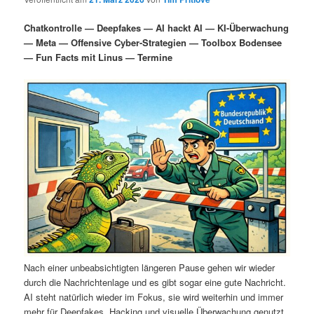
i
s
m
u
n
n
Chatkontrolle — Deepfakes — AI hackt AI — KI-Überwachung
g
a
— Meta — Offensive Cyber-Strategien — Toolbox Bodensee
ä
n
e
v
— Fun Facts mit Linus — Termine
n
i
r
d
g
a
e
ä
t
i
n
r
o
n
I
e
n
n
h
I
a
n
Nach einer unbeabsichtigten längeren Pause gehen wir wieder
durch die Nachrichtenlage und es gibt sogar eine gute Nachricht.
l
h
AI steht natürlich wieder im Fokus, sie wird weiterhin und immer
mehr für Deepfakes, Hacking und visuelle Überwachung genutzt.