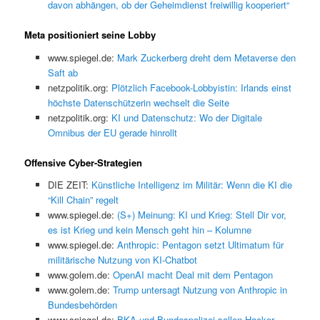
davon abhängen, ob der Geheimdienst freiwillig kooperiert“
Meta positioniert seine Lobby
www.spiegel.de:
Mark Zuckerberg dreht dem Metaverse den
Saft ab
netzpolitik.org:
Plötzlich Facebook-Lobbyistin: Irlands einst
höchste Datenschützerin wechselt die Seite
netzpolitik.org:
KI und Datenschutz: Wo der Digitale
Omnibus der EU gerade hinrollt
Offensive Cyber-Strategien
DIE ZEIT:
Künstliche Intelligenz im Militär: Wenn die KI die
“Kill Chain” regelt
www.spiegel.de:
(S+) Meinung: KI und Krieg: Stell Dir vor,
es ist Krieg und kein Mensch geht hin – Kolumne
www.spiegel.de:
Anthropic: Pentagon setzt Ultimatum für
militärische Nutzung von KI-Chatbot
www.golem.de:
OpenAI macht Deal mit dem Pentagon
www.golem.de:
Trump untersagt Nutzung von Anthropic in
Bundesbehörden
www.spiegel.de:
BKA und Bundespolizei sollen Hacker