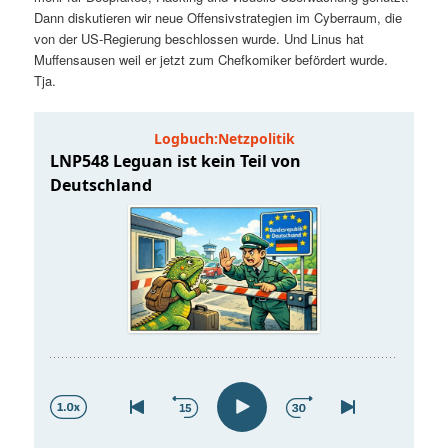
t
a
Dann diskutieren wir neue Offensivstrategien im Cyberraum, die
von der US-Regierung beschlossen wurde. Und Linus hat
s
l
Muffensausen weil er jetzt zum Chefkomiker befördert wurde.
Tja.
p
t
r
s
i
p
n
r
g
i
e
n
n
g
e
n