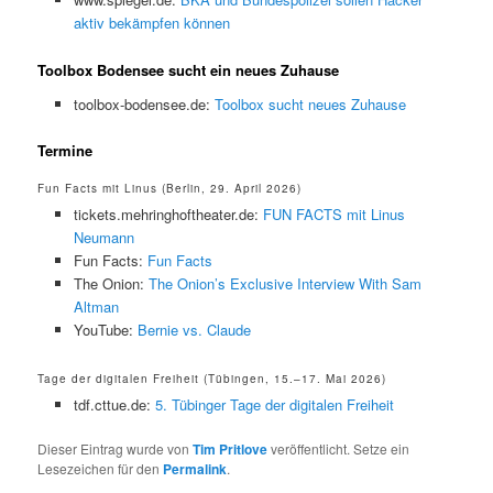
aktiv bekämpfen können
Toolbox Bodensee sucht ein neues Zuhause
toolbox-bodensee.de:
Toolbox sucht neues Zuhause
Termine
Fun Facts mit Linus (Berlin, 29. April 2026)
tickets.mehringhoftheater.de:
FUN FACTS mit Linus
Neumann
Fun Facts:
Fun Facts
The Onion:
The Onion’s Exclusive Interview With Sam
Altman
YouTube:
Bernie vs. Claude
Tage der digitalen Freiheit (Tübingen, 15.–17. Mai 2026)
tdf.cttue.de:
5. Tübinger Tage der digitalen Freiheit
Dieser Eintrag wurde von
Tim Pritlove
veröffentlicht. Setze ein
Lesezeichen für den
Permalink
.