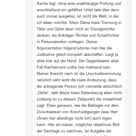
Asche legt, ohne eine unabhängige Prüfung und
anschließend ein gefälltes Urteil (wie dies dann
auch immer ausgehe), ist nicht die Welt, in der
ich leben möchte. Allein Deine klare Trennung in
Täter und Opfer lässt mich an Standgerichte
denken, wo Ankläger, Richter und Scharfrichter
in Personaluniion vorliegen. Deiner
Argumentation folgend könnte man hier die
Judikative gleich komplett abschaffen. Liegt ja
alles klar auf der Hand. Der Gegenbeweis alias
Fall Kachelmann sollte hier mahnend sein.
Meiner Ansicht nach ist die Unschuldvermutung
natürlich sehr wohl die klare Andeutung, dass
die anklagende Person (ich vermeide absichtlich
„Opfer“, weil dieser klare Seitenbezug eben nicht
zulässig ist zu diesem Zeitpunkt) die Unwahrheit
sagt. Eben genauso, wie die Beklagte mit dem
Zurückweisen von Anschuldigungen (was Herr
Ulmen hier allerdings nicht tut!) auch lügen
kann. Hier ein klares, möglichst objektives Bild
der Sachlage zu zeichnen, ist Aufgabe der