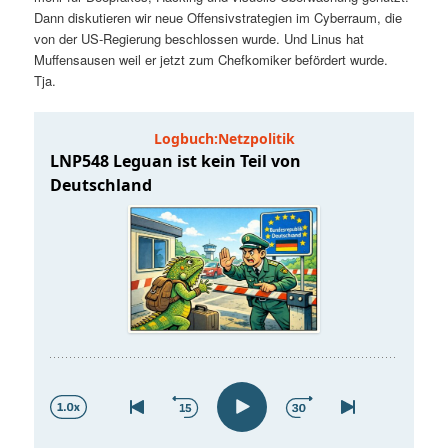
t
a
Dann diskutieren wir neue Offensivstrategien im Cyberraum, die
von der US-Regierung beschlossen wurde. Und Linus hat
s
l
Muffensausen weil er jetzt zum Chefkomiker befördert wurde.
Tja.
p
t
r
s
i
p
n
r
g
i
e
n
n
g
e
n