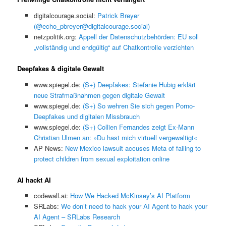
digitalcourage.social:
Patrick Breyer
(@echo_pbreyer@digitalcourage.social)
netzpolitik.org:
Appell der Datenschutzbehörden: EU soll
„vollständig und endgültig“ auf Chatkontrolle verzichten
Deepfakes & digitale Gewalt
www.spiegel.de:
(S+) Deepfakes: Stefanie Hubig erklärt
neue Strafmaßnahmen gegen digitale Gewalt
www.spiegel.de:
(S+) So wehren Sie sich gegen Porno-
Deepfakes und digitalen Missbrauch
www.spiegel.de:
(S+) Collien Fernandes zeigt Ex-Mann
Christian Ulmen an: »Du hast mich virtuell vergewaltigt«
AP News:
New Mexico lawsuit accuses Meta of failing to
protect children from sexual exploitation online
AI hackt AI
codewall.ai:
How We Hacked McKinsey’s AI Platform
SRLabs:
We don’t need to hack your AI Agent to hack your
AI Agent – SRLabs Research