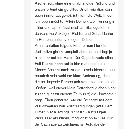
Asche legt, ohne eine unabhängige Prüfung und
anschließend ein gefälltes Urteil (wie dies dann
auch immer ausgehe), ist nicht die Welt, in der
ich leben möchte. Allein Deine klare Trennung in
Täter und Opfer lässt mich an Standgerichte
denken, wo Ankläger, Richter und Scharfrichter
in Personaluniion vorliegen. Deiner
Argumentation folgend könnte man hier die
Judikative gleich komplett abschaffen. Liegt ja
alles klar auf der Hand. Der Gegenbeweis alias
Fall Kachelmann sollte hier mahnend sein.
Meiner Ansicht nach ist die Unschuldvermutung
natürlich sehr wohl die klare Andeutung, dass
die anklagende Person (ich vermeide absichtlich
„Opfer“, weil dieser klare Seitenbezug eben nicht
zulässig ist zu diesem Zeitpunkt) die Unwahrheit
sagt. Eben genauso, wie die Beklagte mit dem
Zurückweisen von Anschuldigungen (was Herr
Ulmen hier allerdings nicht tut!) auch lügen
kann. Hier ein klares, möglichst objektives Bild
der Sachlage zu zeichnen, ist Aufgabe der