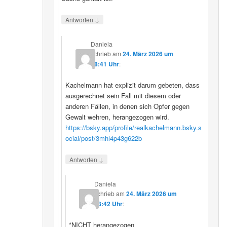
↓
Antworten
Daniela
schrieb
am
24. März 2026 um
08:41 Uhr
:
Kachelmann hat explizit darum gebeten, dass
ausgerechnet sein Fall mit diesem oder
anderen Fällen, in denen sich Opfer gegen
Gewalt wehren, herangezogen wird.
https://bsky.app/profile/realkachelmann.bsky.s
ocial/post/3mhl4p43g622b
↓
Antworten
Daniela
schrieb
am
24. März 2026 um
08:42 Uhr
:
*NICHT herangezogen