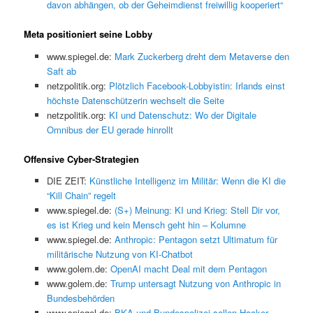
davon abhängen, ob der Geheimdienst freiwillig kooperiert“
Meta positioniert seine Lobby
www.spiegel.de:
Mark Zuckerberg dreht dem Metaverse den
Saft ab
netzpolitik.org:
Plötzlich Facebook-Lobbyistin: Irlands einst
höchste Datenschützerin wechselt die Seite
netzpolitik.org:
KI und Datenschutz: Wo der Digitale
Omnibus der EU gerade hinrollt
Offensive Cyber-Strategien
DIE ZEIT:
Künstliche Intelligenz im Militär: Wenn die KI die
“Kill Chain” regelt
www.spiegel.de:
(S+) Meinung: KI und Krieg: Stell Dir vor,
es ist Krieg und kein Mensch geht hin – Kolumne
www.spiegel.de:
Anthropic: Pentagon setzt Ultimatum für
militärische Nutzung von KI-Chatbot
www.golem.de:
OpenAI macht Deal mit dem Pentagon
www.golem.de:
Trump untersagt Nutzung von Anthropic in
Bundesbehörden
www.spiegel.de:
BKA und Bundespolizei sollen Hacker