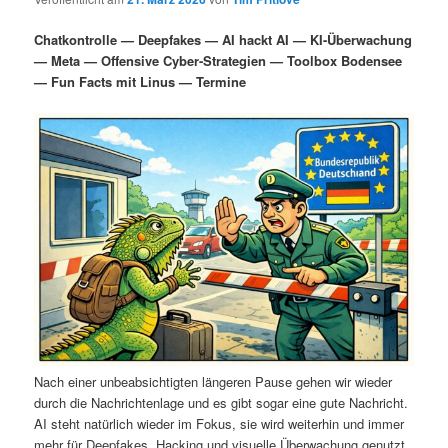
i
s
m
u
n
n
Chatkontrolle — Deepfakes — AI hackt AI — KI-Überwachung
g
a
— Meta — Offensive Cyber-Strategien — Toolbox Bodensee
ä
n
e
v
— Fun Facts mit Linus — Termine
n
i
r
d
g
a
e
ä
t
i
n
r
o
n
I
e
n
n
h
I
a
n
Nach einer unbeabsichtigten längeren Pause gehen wir wieder
durch die Nachrichtenlage und es gibt sogar eine gute Nachricht.
l
h
AI steht natürlich wieder im Fokus, sie wird weiterhin und immer
mehr für Deepfakes, Hacking und visuelle Überwachung genutzt.