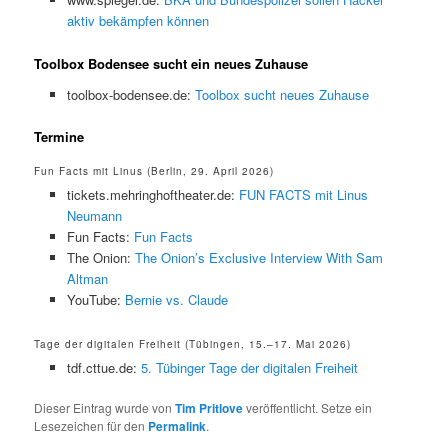
aktiv bekämpfen können
Toolbox Bodensee sucht ein neues Zuhause
toolbox-bodensee.de:
Toolbox sucht neues Zuhause
Termine
Fun Facts mit Linus (Berlin, 29. April 2026)
tickets.mehringhoftheater.de:
FUN FACTS mit Linus
Neumann
Fun Facts:
Fun Facts
The Onion:
The Onion’s Exclusive Interview With Sam
Altman
YouTube:
Bernie vs. Claude
Tage der digitalen Freiheit (Tübingen, 15.–17. Mai 2026)
tdf.cttue.de:
5. Tübinger Tage der digitalen Freiheit
Dieser Eintrag wurde von
Tim Pritlove
veröffentlicht. Setze ein
Lesezeichen für den
Permalink
.