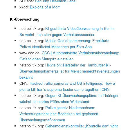
SRLabs:
Security Research Labs
xkcd:
Exploits of a Mom
KI-Überwachung
netzpolitik.org:
KI-gestützte Videoüberwachung in Berlin:
So wehrt man sich gegen Verhaltensscanner
netzpolitik.org:
Mobile Gesichtserkennung: Frankfurts
Polizei identifiziert Menschen per Foto-App
www.ccc.de:
CCC | Automatisierte Verhaltensüberwachung:
Gefährlichen Mumpitz einstellen
netzpolitik.org:
Hikvision: Hersteller der Hamburger KI-
Überwachungskameras ist für Menschenrechtsverletzungen
bekannt
CNN:
Hacked traffic cameras and US intelligence: How a
plot to kill Iran’s supreme leader came together | CNN
netzpolitik.org:
Gegen KI-Überwachungspläne: In Thüringen
wächst ein zartes Pflänzchen Widerstand
netzpolitik.org:
Polizeigesetz Niedersachsen:
Verfassungsrechtliche Bedenken bei geplanten
Überwachungsmaßnahmen
netzpolitik.org:
Geheimdienstkontrolle: „Kontrolle darf nicht