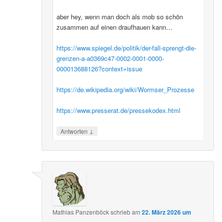
aber hey, wenn man doch als mob so schön
zusammen auf einen draufhauen kann…
https://www.spiegel.de/politik/der-fall-sprengt-die-
grenzen-a-a0369c47-0002-0001-0000-
000013688126?context=issue
https://de.wikipedia.org/wiki/Wormser_Prozesse
https://www.presserat.de/pressekodex.html
↓
Antworten
Mathias Panzenböck
schrieb
am
22. März 2026 um