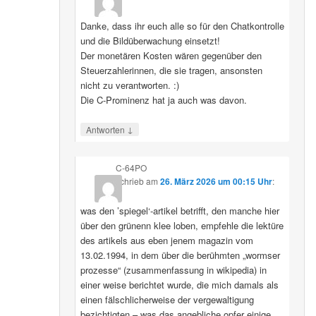
Danke, dass ihr euch alle so für den Chatkontrolle
und die Bildüberwachung einsetzt!
Der monetären Kosten wären gegenüber den
Steuerzahlerinnen, die sie tragen, ansonsten
nicht zu verantworten. :)
Die C-Prominenz hat ja auch was davon.
↓
Antworten
C-64PO
schrieb
am
26. März 2026 um 00:15 Uhr
:
was den ’spiegel‘-artikel betrifft, den manche hier
über den grünenn klee loben, empfehle die lektüre
des artikels aus eben jenem magazin vom
13.02.1994, in dem über die berühmten „wormser
prozesse“ (zusammenfassung in wikipedia) in
einer weise berichtet wurde, die mich damals als
einen fälschlicherweise der vergewaltigung
bezichtigten – was das angebliche opfer einige