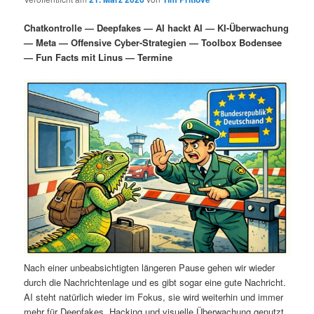
i
s
m
u
n
n
Chatkontrolle — Deepfakes — AI hackt AI — KI-Überwachung
g
a
— Meta — Offensive Cyber-Strategien — Toolbox Bodensee
ä
n
e
v
— Fun Facts mit Linus — Termine
n
i
r
d
g
a
e
ä
t
i
n
r
o
n
I
e
n
n
h
I
a
n
Nach einer unbeabsichtigten längeren Pause gehen wir wieder
durch die Nachrichtenlage und es gibt sogar eine gute Nachricht.
l
h
AI steht natürlich wieder im Fokus, sie wird weiterhin und immer
mehr für Deepfakes, Hacking und visuelle Überwachung genutzt.