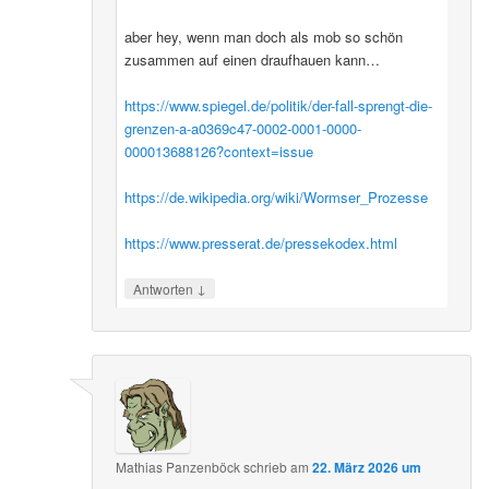
aber hey, wenn man doch als mob so schön
zusammen auf einen draufhauen kann…
https://www.spiegel.de/politik/der-fall-sprengt-die-
grenzen-a-a0369c47-0002-0001-0000-
000013688126?context=issue
https://de.wikipedia.org/wiki/Wormser_Prozesse
https://www.presserat.de/pressekodex.html
↓
Antworten
Mathias Panzenböck
schrieb
am
22. März 2026 um