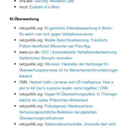
SRLabs:
Security Research Labs
xkcd:
Exploits of a Mom
KI-Überwachung
netzpolitik.org:
KI-gestützte Videoüberwachung in Berlin:
So wehrt man sich gegen Verhaltensscanner
netzpolitik.org:
Mobile Gesichtserkennung: Frankfurts
Polizei identifiziert Menschen per Foto-App
www.ccc.de:
CCC | Automatisierte Verhaltensüberwachung:
Gefährlichen Mumpitz einstellen
netzpolitik.org:
Hikvision: Hersteller der Hamburger KI-
Überwachungskameras ist für Menschenrechtsverletzungen
bekannt
CNN:
Hacked traffic cameras and US intelligence: How a
plot to kill Iran’s supreme leader came together | CNN
netzpolitik.org:
Gegen KI-Überwachungspläne: In Thüringen
wächst ein zartes Pflänzchen Widerstand
netzpolitik.org:
Polizeigesetz Niedersachsen:
Verfassungsrechtliche Bedenken bei geplanten
Überwachungsmaßnahmen
netzpolitik.org:
Geheimdienstkontrolle: „Kontrolle darf nicht