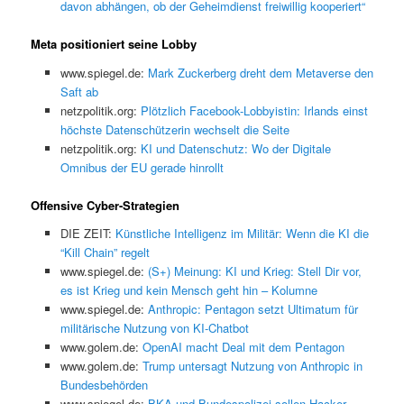
davon abhängen, ob der Geheimdienst freiwillig kooperiert“
Meta positioniert seine Lobby
www.spiegel.de:
Mark Zuckerberg dreht dem Metaverse den
Saft ab
netzpolitik.org:
Plötzlich Facebook-Lobbyistin: Irlands einst
höchste Datenschützerin wechselt die Seite
netzpolitik.org:
KI und Datenschutz: Wo der Digitale
Omnibus der EU gerade hinrollt
Offensive Cyber-Strategien
DIE ZEIT:
Künstliche Intelligenz im Militär: Wenn die KI die
“Kill Chain” regelt
www.spiegel.de:
(S+) Meinung: KI und Krieg: Stell Dir vor,
es ist Krieg und kein Mensch geht hin – Kolumne
www.spiegel.de:
Anthropic: Pentagon setzt Ultimatum für
militärische Nutzung von KI-Chatbot
www.golem.de:
OpenAI macht Deal mit dem Pentagon
www.golem.de:
Trump untersagt Nutzung von Anthropic in
Bundesbehörden
www.spiegel.de:
BKA und Bundespolizei sollen Hacker