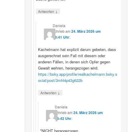
↓
Antworten
Daniela
schrieb
am
24. März 2026 um
08:41 Uhr
:
Kachelmann hat explizit darum gebeten, dass
ausgerechnet sein Fall mit diesem oder
anderen Fällen, in denen sich Opfer gegen
Gewalt wehren, herangezogen wird.
https://bsky.app/profile/realkachelmann.bsky.s
ocial/post/3mhl4p43g622b
↓
Antworten
Daniela
schrieb
am
24. März 2026 um
08:42 Uhr
:
*NICHT herangezogen