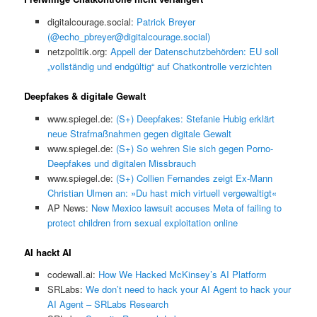
digitalcourage.social:
Patrick Breyer
(@echo_pbreyer@digitalcourage.social)
netzpolitik.org:
Appell der Datenschutzbehörden: EU soll
„vollständig und endgültig“ auf Chatkontrolle verzichten
Deepfakes & digitale Gewalt
www.spiegel.de:
(S+) Deepfakes: Stefanie Hubig erklärt
neue Strafmaßnahmen gegen digitale Gewalt
www.spiegel.de:
(S+) So wehren Sie sich gegen Porno-
Deepfakes und digitalen Missbrauch
www.spiegel.de:
(S+) Collien Fernandes zeigt Ex-Mann
Christian Ulmen an: »Du hast mich virtuell vergewaltigt«
AP News:
New Mexico lawsuit accuses Meta of failing to
protect children from sexual exploitation online
AI hackt AI
codewall.ai:
How We Hacked McKinsey’s AI Platform
SRLabs:
We don’t need to hack your AI Agent to hack your
AI Agent – SRLabs Research