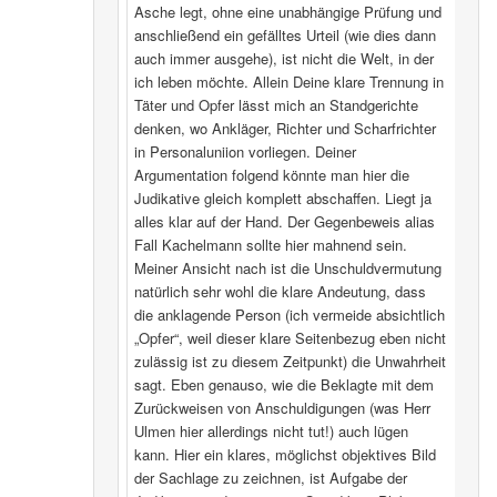
Asche legt, ohne eine unabhängige Prüfung und
anschließend ein gefälltes Urteil (wie dies dann
auch immer ausgehe), ist nicht die Welt, in der
ich leben möchte. Allein Deine klare Trennung in
Täter und Opfer lässt mich an Standgerichte
denken, wo Ankläger, Richter und Scharfrichter
in Personaluniion vorliegen. Deiner
Argumentation folgend könnte man hier die
Judikative gleich komplett abschaffen. Liegt ja
alles klar auf der Hand. Der Gegenbeweis alias
Fall Kachelmann sollte hier mahnend sein.
Meiner Ansicht nach ist die Unschuldvermutung
natürlich sehr wohl die klare Andeutung, dass
die anklagende Person (ich vermeide absichtlich
„Opfer“, weil dieser klare Seitenbezug eben nicht
zulässig ist zu diesem Zeitpunkt) die Unwahrheit
sagt. Eben genauso, wie die Beklagte mit dem
Zurückweisen von Anschuldigungen (was Herr
Ulmen hier allerdings nicht tut!) auch lügen
kann. Hier ein klares, möglichst objektives Bild
der Sachlage zu zeichnen, ist Aufgabe der