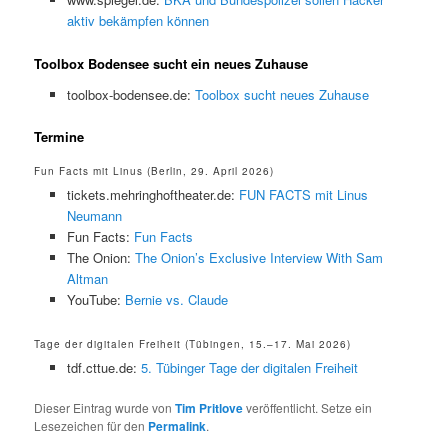
aktiv bekämpfen können
Toolbox Bodensee sucht ein neues Zuhause
toolbox-bodensee.de:
Toolbox sucht neues Zuhause
Termine
Fun Facts mit Linus (Berlin, 29. April 2026)
tickets.mehringhoftheater.de:
FUN FACTS mit Linus
Neumann
Fun Facts:
Fun Facts
The Onion:
The Onion’s Exclusive Interview With Sam
Altman
YouTube:
Bernie vs. Claude
Tage der digitalen Freiheit (Tübingen, 15.–17. Mai 2026)
tdf.cttue.de:
5. Tübinger Tage der digitalen Freiheit
Dieser Eintrag wurde von
Tim Pritlove
veröffentlicht. Setze ein
Lesezeichen für den
Permalink
.