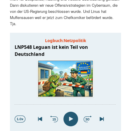
t
a
Dann diskutieren wir neue Offensivstrategien im Cyberraum, die
von der US-Regierung beschlossen wurde. Und Linus hat
s
l
Muffensausen weil er jetzt zum Chefkomiker befördert wurde.
Tja.
p
t
r
s
i
p
n
r
g
i
e
n
n
g
e
n