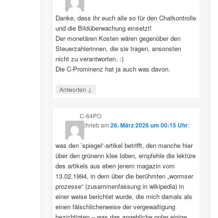
Danke, dass ihr euch alle so für den Chatkontrolle
und die Bildüberwachung einsetzt!
Der monetären Kosten wären gegenüber den
Steuerzahlerinnen, die sie tragen, ansonsten
nicht zu verantworten. :)
Die C-Prominenz hat ja auch was davon.
↓
Antworten
C-64PO
schrieb
am
26. März 2026 um 00:15 Uhr
:
was den ’spiegel‘-artikel betrifft, den manche hier
über den grünenn klee loben, empfehle die lektüre
des artikels aus eben jenem magazin vom
13.02.1994, in dem über die berühmten „wormser
prozesse“ (zusammenfassung in wikipedia) in
einer weise berichtet wurde, die mich damals als
einen fälschlicherweise der vergewaltigung
bezichtigten – was das angebliche opfer einige