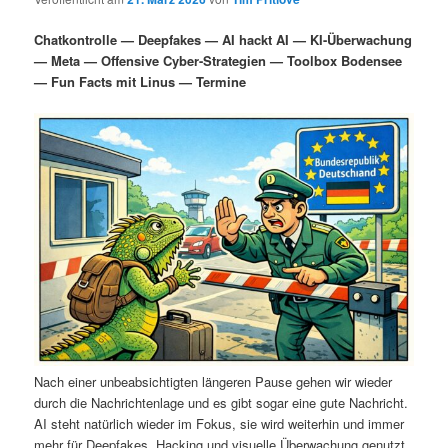
i
s
m
u
n
n
Chatkontrolle — Deepfakes — AI hackt AI — KI-Überwachung
g
a
— Meta — Offensive Cyber-Strategien — Toolbox Bodensee
ä
n
e
v
— Fun Facts mit Linus — Termine
n
i
r
d
g
a
e
ä
t
i
n
r
o
n
I
e
n
n
h
I
a
n
Nach einer unbeabsichtigten längeren Pause gehen wir wieder
durch die Nachrichtenlage und es gibt sogar eine gute Nachricht.
l
h
AI steht natürlich wieder im Fokus, sie wird weiterhin und immer
mehr für Deepfakes, Hacking und visuelle Überwachung genutzt.