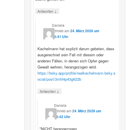
↓
Antworten
Daniela
schrieb
am
24. März 2026 um
08:41 Uhr
:
Kachelmann hat explizit darum gebeten, dass
ausgerechnet sein Fall mit diesem oder
anderen Fällen, in denen sich Opfer gegen
Gewalt wehren, herangezogen wird.
https://bsky.app/profile/realkachelmann.bsky.s
ocial/post/3mhl4p43g622b
↓
Antworten
Daniela
schrieb
am
24. März 2026 um
08:42 Uhr
:
*NICHT herangezogen