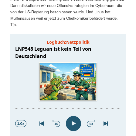
t
a
Dann diskutieren wir neue Offensivstrategien im Cyberraum, die
von der US-Regierung beschlossen wurde. Und Linus hat
s
l
Muffensausen weil er jetzt zum Chefkomiker befördert wurde.
Tja.
p
t
r
s
i
p
n
r
g
i
e
n
n
g
e
n