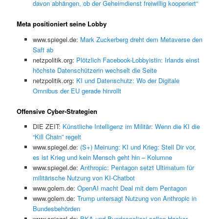
davon abhängen, ob der Geheimdienst freiwillig kooperiert“
Meta positioniert seine Lobby
www.spiegel.de:
Mark Zuckerberg dreht dem Metaverse den
Saft ab
netzpolitik.org:
Plötzlich Facebook-Lobbyistin: Irlands einst
höchste Datenschützerin wechselt die Seite
netzpolitik.org:
KI und Datenschutz: Wo der Digitale
Omnibus der EU gerade hinrollt
Offensive Cyber-Strategien
DIE ZEIT:
Künstliche Intelligenz im Militär: Wenn die KI die
“Kill Chain” regelt
www.spiegel.de:
(S+) Meinung: KI und Krieg: Stell Dir vor,
es ist Krieg und kein Mensch geht hin – Kolumne
www.spiegel.de:
Anthropic: Pentagon setzt Ultimatum für
militärische Nutzung von KI-Chatbot
www.golem.de:
OpenAI macht Deal mit dem Pentagon
www.golem.de:
Trump untersagt Nutzung von Anthropic in
Bundesbehörden
www.spiegel.de:
BKA und Bundespolizei sollen Hacker