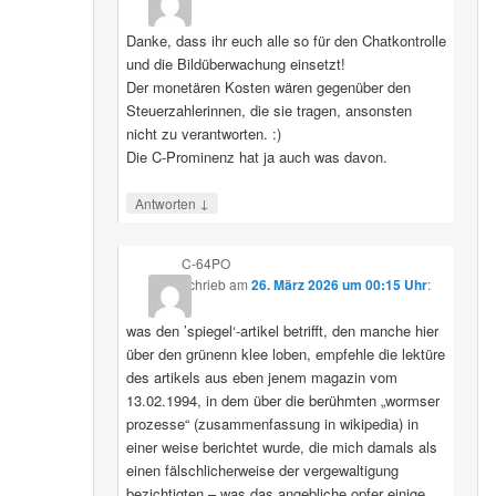
Danke, dass ihr euch alle so für den Chatkontrolle
und die Bildüberwachung einsetzt!
Der monetären Kosten wären gegenüber den
Steuerzahlerinnen, die sie tragen, ansonsten
nicht zu verantworten. :)
Die C-Prominenz hat ja auch was davon.
↓
Antworten
C-64PO
schrieb
am
26. März 2026 um 00:15 Uhr
:
was den ’spiegel‘-artikel betrifft, den manche hier
über den grünenn klee loben, empfehle die lektüre
des artikels aus eben jenem magazin vom
13.02.1994, in dem über die berühmten „wormser
prozesse“ (zusammenfassung in wikipedia) in
einer weise berichtet wurde, die mich damals als
einen fälschlicherweise der vergewaltigung
bezichtigten – was das angebliche opfer einige