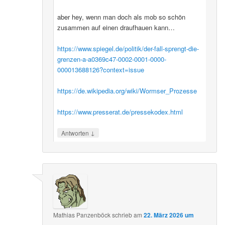
aber hey, wenn man doch als mob so schön
zusammen auf einen draufhauen kann…
https://www.spiegel.de/politik/der-fall-sprengt-die-
grenzen-a-a0369c47-0002-0001-0000-
000013688126?context=issue
https://de.wikipedia.org/wiki/Wormser_Prozesse
https://www.presserat.de/pressekodex.html
↓
Antworten
Mathias Panzenböck
schrieb
am
22. März 2026 um