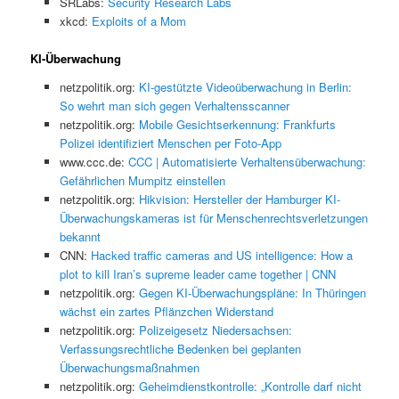
SRLabs:
Security Research Labs
xkcd:
Exploits of a Mom
KI-Überwachung
netzpolitik.org:
KI-gestützte Videoüberwachung in Berlin:
So wehrt man sich gegen Verhaltensscanner
netzpolitik.org:
Mobile Gesichtserkennung: Frankfurts
Polizei identifiziert Menschen per Foto-App
www.ccc.de:
CCC | Automatisierte Verhaltensüberwachung:
Gefährlichen Mumpitz einstellen
netzpolitik.org:
Hikvision: Hersteller der Hamburger KI-
Überwachungskameras ist für Menschenrechtsverletzungen
bekannt
CNN:
Hacked traffic cameras and US intelligence: How a
plot to kill Iran’s supreme leader came together | CNN
netzpolitik.org:
Gegen KI-Überwachungspläne: In Thüringen
wächst ein zartes Pflänzchen Widerstand
netzpolitik.org:
Polizeigesetz Niedersachsen:
Verfassungsrechtliche Bedenken bei geplanten
Überwachungsmaßnahmen
netzpolitik.org:
Geheimdienstkontrolle: „Kontrolle darf nicht