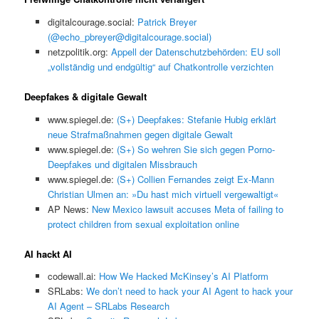
digitalcourage.social:
Patrick Breyer
(@echo_pbreyer@digitalcourage.social)
netzpolitik.org:
Appell der Datenschutzbehörden: EU soll
„vollständig und endgültig“ auf Chatkontrolle verzichten
Deepfakes & digitale Gewalt
www.spiegel.de:
(S+) Deepfakes: Stefanie Hubig erklärt
neue Strafmaßnahmen gegen digitale Gewalt
www.spiegel.de:
(S+) So wehren Sie sich gegen Porno-
Deepfakes und digitalen Missbrauch
www.spiegel.de:
(S+) Collien Fernandes zeigt Ex-Mann
Christian Ulmen an: »Du hast mich virtuell vergewaltigt«
AP News:
New Mexico lawsuit accuses Meta of failing to
protect children from sexual exploitation online
AI hackt AI
codewall.ai:
How We Hacked McKinsey’s AI Platform
SRLabs:
We don’t need to hack your AI Agent to hack your
AI Agent – SRLabs Research