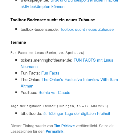
aktiv bekämpfen können
Toolbox Bodensee sucht ein neues Zuhause
toolbox-bodensee.de:
Toolbox sucht neues Zuhause
Termine
Fun Facts mit Linus (Berlin, 29. April 2026)
tickets.mehringhoftheater.de:
FUN FACTS mit Linus
Neumann
Fun Facts:
Fun Facts
The Onion:
The Onion’s Exclusive Interview With Sam
Altman
YouTube:
Bernie vs. Claude
Tage der digitalen Freiheit (Tübingen, 15.–17. Mai 2026)
tdf.cttue.de:
5. Tübinger Tage der digitalen Freiheit
Dieser Eintrag wurde von
Tim Pritlove
veröffentlicht. Setze ein
Lesezeichen für den
Permalink
.