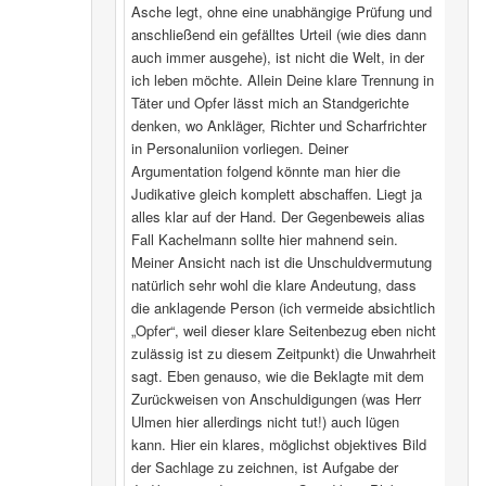
Asche legt, ohne eine unabhängige Prüfung und
anschließend ein gefälltes Urteil (wie dies dann
auch immer ausgehe), ist nicht die Welt, in der
ich leben möchte. Allein Deine klare Trennung in
Täter und Opfer lässt mich an Standgerichte
denken, wo Ankläger, Richter und Scharfrichter
in Personaluniion vorliegen. Deiner
Argumentation folgend könnte man hier die
Judikative gleich komplett abschaffen. Liegt ja
alles klar auf der Hand. Der Gegenbeweis alias
Fall Kachelmann sollte hier mahnend sein.
Meiner Ansicht nach ist die Unschuldvermutung
natürlich sehr wohl die klare Andeutung, dass
die anklagende Person (ich vermeide absichtlich
„Opfer“, weil dieser klare Seitenbezug eben nicht
zulässig ist zu diesem Zeitpunkt) die Unwahrheit
sagt. Eben genauso, wie die Beklagte mit dem
Zurückweisen von Anschuldigungen (was Herr
Ulmen hier allerdings nicht tut!) auch lügen
kann. Hier ein klares, möglichst objektives Bild
der Sachlage zu zeichnen, ist Aufgabe der