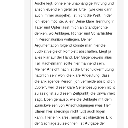
Asche legt, ohne eine unabhängige Prüfung und
anschließend ein gefälltes Urteil (wie dies dann
auch immer ausgehe), ist nicht die Welt, in der
ich leben möchte. Allein Deine klare Trennung in
Täter und Opfer lässt mich an Standgerichte
denken, wo Ankläger, Richter und Scharfrichter
in Personaluniion vorliegen. Deiner
Argumentation folgend könnte man hier die
Judikative gleich komplett abschaffen. Liegt ja
alles klar auf der Hand. Der Gegenbeweis alias
Fall Kachelmann sollte hier mahnend sein.
Meiner Ansicht nach ist die Unschuldvermutung
natürlich sehr wohl die klare Andeutung, dass
die anklagende Person (ich vermeide absichtlich
„Opfer“, weil dieser klare Seitenbezug eben nicht
zulässig ist zu diesem Zeitpunkt) die Unwahrheit
sagt. Eben genauso, wie die Beklagte mit dem
Zurückweisen von Anschuldigungen (was Herr
Ulmen hier allerdings nicht tut!) auch lügen
kann. Hier ein klares, möglichst objektives Bild
der Sachlage zu zeichnen, ist Aufgabe der