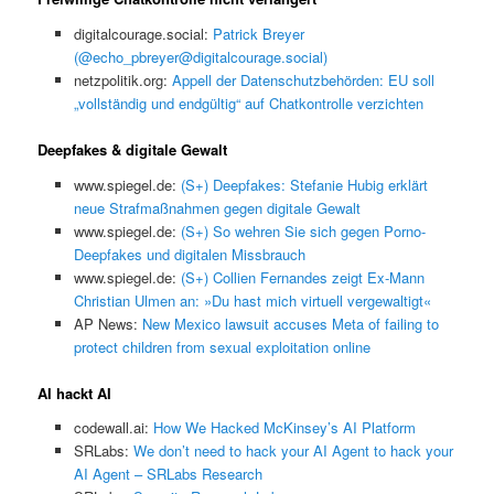
digitalcourage.social:
Patrick Breyer
(@echo_pbreyer@digitalcourage.social)
netzpolitik.org:
Appell der Datenschutzbehörden: EU soll
„vollständig und endgültig“ auf Chatkontrolle verzichten
Deepfakes & digitale Gewalt
www.spiegel.de:
(S+) Deepfakes: Stefanie Hubig erklärt
neue Strafmaßnahmen gegen digitale Gewalt
www.spiegel.de:
(S+) So wehren Sie sich gegen Porno-
Deepfakes und digitalen Missbrauch
www.spiegel.de:
(S+) Collien Fernandes zeigt Ex-Mann
Christian Ulmen an: »Du hast mich virtuell vergewaltigt«
AP News:
New Mexico lawsuit accuses Meta of failing to
protect children from sexual exploitation online
AI hackt AI
codewall.ai:
How We Hacked McKinsey’s AI Platform
SRLabs:
We don’t need to hack your AI Agent to hack your
AI Agent – SRLabs Research