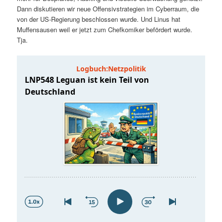
t
a
Dann diskutieren wir neue Offensivstrategien im Cyberraum, die
von der US-Regierung beschlossen wurde. Und Linus hat
s
l
Muffensausen weil er jetzt zum Chefkomiker befördert wurde.
Tja.
p
t
r
s
i
p
n
r
g
i
e
n
n
g
e
n