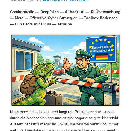
i
s
m
u
n
n
Chatkontrolle — Deepfakes — AI hackt AI — KI-Überwachung
g
a
— Meta — Offensive Cyber-Strategien — Toolbox Bodensee
ä
n
e
v
— Fun Facts mit Linus — Termine
n
i
r
d
g
a
e
ä
t
i
n
r
o
n
I
e
n
n
h
I
a
n
Nach einer unbeabsichtigten längeren Pause gehen wir wieder
durch die Nachrichtenlage und es gibt sogar eine gute Nachricht.
l
h
AI steht natürlich wieder im Fokus, sie wird weiterhin und immer
mehr für Deepfakes, Hacking und visuelle Überwachung genutzt.