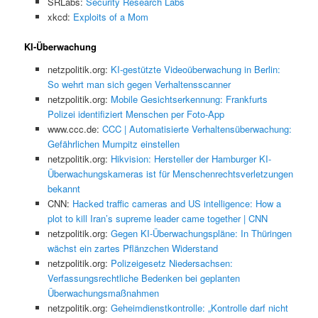
SRLabs:
Security Research Labs
xkcd:
Exploits of a Mom
KI-Überwachung
netzpolitik.org:
KI-gestützte Videoüberwachung in Berlin:
So wehrt man sich gegen Verhaltensscanner
netzpolitik.org:
Mobile Gesichtserkennung: Frankfurts
Polizei identifiziert Menschen per Foto-App
www.ccc.de:
CCC | Automatisierte Verhaltensüberwachung:
Gefährlichen Mumpitz einstellen
netzpolitik.org:
Hikvision: Hersteller der Hamburger KI-
Überwachungskameras ist für Menschenrechtsverletzungen
bekannt
CNN:
Hacked traffic cameras and US intelligence: How a
plot to kill Iran’s supreme leader came together | CNN
netzpolitik.org:
Gegen KI-Überwachungspläne: In Thüringen
wächst ein zartes Pflänzchen Widerstand
netzpolitik.org:
Polizeigesetz Niedersachsen:
Verfassungsrechtliche Bedenken bei geplanten
Überwachungsmaßnahmen
netzpolitik.org:
Geheimdienstkontrolle: „Kontrolle darf nicht