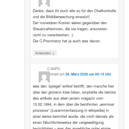
Danke, dass ihr euch alle so für den Chatkontrolle
und die Bildüberwachung einsetzt!
Der monetären Kosten wären gegenüber den
Steuerzahlerinnen, die sie tragen, ansonsten
nicht zu verantworten. :)
Die C-Prominenz hat ja auch was davon.
↓
Antworten
C-64PO
schrieb
am
26. März 2026 um 00:15 Uhr
:
was den ’spiegel‘-artikel betrifft, den manche hier
über den grünenn klee loben, empfehle die lektüre
des artikels aus eben jenem magazin vom
13.02.1994, in dem über die berühmten „wormser
prozesse“ (zusammenfassung in wikipedia) in
einer weise berichtet wurde, die mich damals als
einen fälschlicherweise der vergewaltigung
bezichtigten – was das angebliche opfer einige