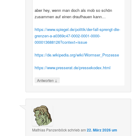
aber hey, wenn man doch als mob so schön
zusammen auf einen draufhauen kann…
https://www.spiegel.de/politik/der-fall-sprengt-die-
grenzen-a-a0369c47-0002-0001-0000-
000013688126?context=issue
https://de.wikipedia.org/wiki/Wormser_Prozesse
https://www.presserat.de/pressekodex.html
↓
Antworten
Mathias Panzenböck
schrieb
am
22. März 2026 um