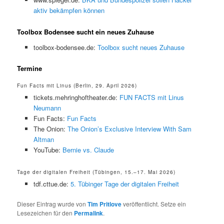
aktiv bekämpfen können
Toolbox Bodensee sucht ein neues Zuhause
toolbox-bodensee.de:
Toolbox sucht neues Zuhause
Termine
Fun Facts mit Linus (Berlin, 29. April 2026)
tickets.mehringhoftheater.de:
FUN FACTS mit Linus
Neumann
Fun Facts:
Fun Facts
The Onion:
The Onion’s Exclusive Interview With Sam
Altman
YouTube:
Bernie vs. Claude
Tage der digitalen Freiheit (Tübingen, 15.–17. Mai 2026)
tdf.cttue.de:
5. Tübinger Tage der digitalen Freiheit
Dieser Eintrag wurde von
Tim Pritlove
veröffentlicht. Setze ein
Lesezeichen für den
Permalink
.