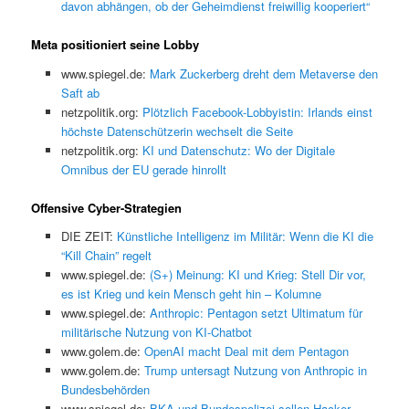
davon abhängen, ob der Geheimdienst freiwillig kooperiert“
Meta positioniert seine Lobby
www.spiegel.de:
Mark Zuckerberg dreht dem Metaverse den
Saft ab
netzpolitik.org:
Plötzlich Facebook-Lobbyistin: Irlands einst
höchste Datenschützerin wechselt die Seite
netzpolitik.org:
KI und Datenschutz: Wo der Digitale
Omnibus der EU gerade hinrollt
Offensive Cyber-Strategien
DIE ZEIT:
Künstliche Intelligenz im Militär: Wenn die KI die
“Kill Chain” regelt
www.spiegel.de:
(S+) Meinung: KI und Krieg: Stell Dir vor,
es ist Krieg und kein Mensch geht hin – Kolumne
www.spiegel.de:
Anthropic: Pentagon setzt Ultimatum für
militärische Nutzung von KI-Chatbot
www.golem.de:
OpenAI macht Deal mit dem Pentagon
www.golem.de:
Trump untersagt Nutzung von Anthropic in
Bundesbehörden
www.spiegel.de:
BKA und Bundespolizei sollen Hacker