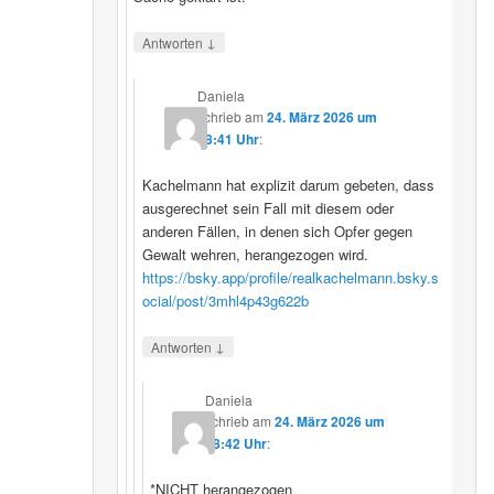
↓
Antworten
Daniela
schrieb
am
24. März 2026 um
08:41 Uhr
:
Kachelmann hat explizit darum gebeten, dass
ausgerechnet sein Fall mit diesem oder
anderen Fällen, in denen sich Opfer gegen
Gewalt wehren, herangezogen wird.
https://bsky.app/profile/realkachelmann.bsky.s
ocial/post/3mhl4p43g622b
↓
Antworten
Daniela
schrieb
am
24. März 2026 um
08:42 Uhr
:
*NICHT herangezogen