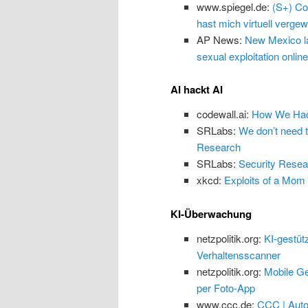
www.spiegel.de:
(S+) Co
hast mich virtuell vergewa
AP News:
New Mexico law
sexual exploitation online
AI hackt AI
codewall.ai:
How We Hack
SRLabs:
We don’t need 
Research
SRLabs:
Security Resea
xkcd:
Exploits of a Mom
KI-Überwachung
netzpolitik.org:
KI-gestüt
Verhaltensscanner
netzpolitik.org:
Mobile Ge
per Foto-App
www.ccc.de:
CCC | Auto