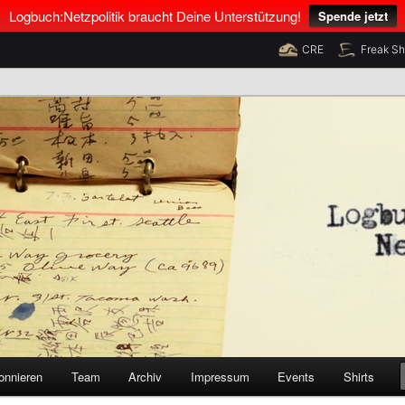
Logbuch:Netzpolitik braucht Deine Unterstützung!
Spende jetzt
CRE
Freak S
nus Neumann und Tim Pritlove
olitik
onnieren
Team
Archiv
Impressum
Events
Shirts