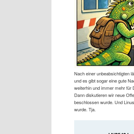
n
r
I
e
n
n
h
I
a
n
Nach einer unbeabsichtigten l
l
h
und es gibt sogar eine gute Nac
weiterhin und immer mehr für
t
a
Dann diskutieren wir neue Off
beschlossen wurde. Und Linus 
s
l
wurde. Tja.
p
t