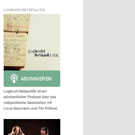
c
h
LOGBUCH:NETZPOLITIK
e
n
Logbuch:Netzpolitik ist ein
wöchentlicher Podcast über das
netzpolitische Geschehen mit
Linus Neumann und Tim Pritlove.