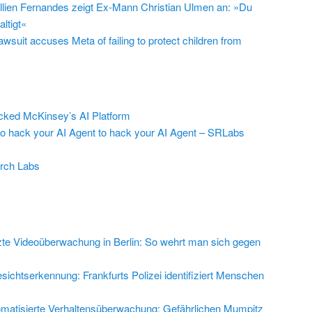
llien Fernandes zeigt Ex-Mann Christian Ulmen an: »Du
ltigt«
suit accuses Meta of failing to protect children from
ed McKinsey’s AI Platform
to hack your AI Agent to hack your AI Agent – SRLabs
rch Labs
zte Videoüberwachung in Berlin: So wehrt man sich gegen
sichtserkennung: Frankfurts Polizei identifiziert Menschen
matisierte Verhaltensüberwachung: Gefährlichen Mumpitz