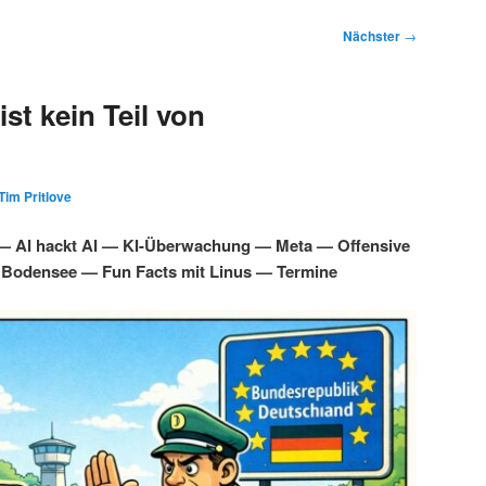
Nächster
→
st kein Teil von
Tim Pritlove
 — AI hackt AI — KI-Überwachung — Meta — Offensive
 Bodensee — Fun Facts mit Linus — Termine