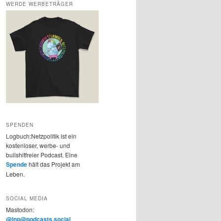
WERDE WERBETRÄGER
SPENDEN
Logbuch:Netzpolitik ist ein
kostenloser, werbe- und
bullshitfreier Podcast. Eine
Spende
hält das Projekt am
Leben.
SOCIAL MEDIA
Mastodon:
@lnp@podcasts.social