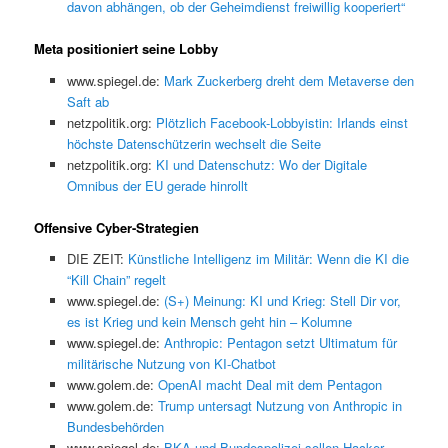
davon abhängen, ob der Geheimdienst freiwillig kooperiert“
Meta positioniert seine Lobby
www.spiegel.de:
Mark Zuckerberg dreht dem Metaverse den
Saft ab
netzpolitik.org:
Plötzlich Facebook-Lobbyistin: Irlands einst
höchste Datenschützerin wechselt die Seite
netzpolitik.org:
KI und Datenschutz: Wo der Digitale
Omnibus der EU gerade hinrollt
Offensive Cyber-Strategien
DIE ZEIT:
Künstliche Intelligenz im Militär: Wenn die KI die
“Kill Chain” regelt
www.spiegel.de:
(S+) Meinung: KI und Krieg: Stell Dir vor,
es ist Krieg und kein Mensch geht hin – Kolumne
www.spiegel.de:
Anthropic: Pentagon setzt Ultimatum für
militärische Nutzung von KI-Chatbot
www.golem.de:
OpenAI macht Deal mit dem Pentagon
www.golem.de:
Trump untersagt Nutzung von Anthropic in
Bundesbehörden
www.spiegel.de:
BKA und Bundespolizei sollen Hacker