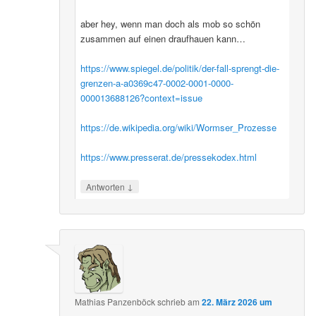
aber hey, wenn man doch als mob so schön
zusammen auf einen draufhauen kann…
https://www.spiegel.de/politik/der-fall-sprengt-die-
grenzen-a-a0369c47-0002-0001-0000-
000013688126?context=issue
https://de.wikipedia.org/wiki/Wormser_Prozesse
https://www.presserat.de/pressekodex.html
↓
Antworten
Mathias Panzenböck
schrieb
am
22. März 2026 um