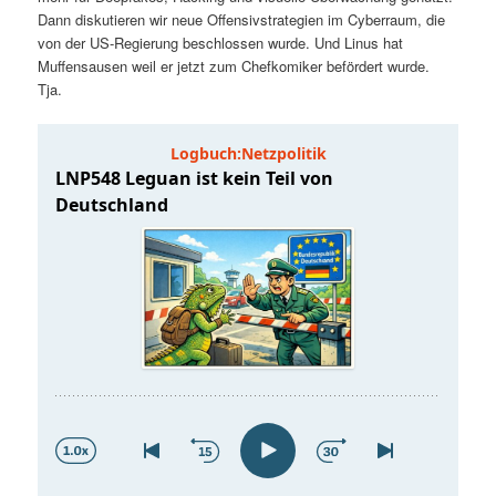
t
a
Dann diskutieren wir neue Offensivstrategien im Cyberraum, die
von der US-Regierung beschlossen wurde. Und Linus hat
s
l
Muffensausen weil er jetzt zum Chefkomiker befördert wurde.
Tja.
p
t
r
s
i
p
n
r
g
i
e
n
n
g
e
n