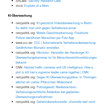
SRLabs:
Security Research Labs
xkcd:
Exploits of a Mom
KI-Überwachung
netzpolitik.org:
KI-gestützte Videoüberwachung in Berlin:
So wehrt man sich gegen Verhaltensscanner
netzpolitik.org:
Mobile Gesichtserkennung: Frankfurts
Polizei identifiziert Menschen per Foto-App
www.ccc.de:
CCC | Automatisierte Verhaltensüberwachung:
Gefährlichen Mumpitz einstellen
netzpolitik.org:
Hikvision: Hersteller der Hamburger KI-
Überwachungskameras ist für Menschenrechtsverletzungen
bekannt
CNN:
Hacked traffic cameras and US intelligence: How a
plot to kill Iran’s supreme leader came together | CNN
netzpolitik.org:
Gegen KI-Überwachungspläne: In Thüringen
wächst ein zartes Pflänzchen Widerstand
netzpolitik.org:
Polizeigesetz Niedersachsen:
Verfassungsrechtliche Bedenken bei geplanten
Überwachungsmaßnahmen
netzpolitik.org:
Geheimdienstkontrolle: „Kontrolle darf nicht