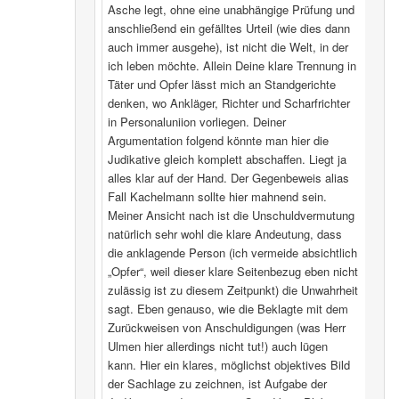
Asche legt, ohne eine unabhängige Prüfung und
anschließend ein gefälltes Urteil (wie dies dann
auch immer ausgehe), ist nicht die Welt, in der
ich leben möchte. Allein Deine klare Trennung in
Täter und Opfer lässt mich an Standgerichte
denken, wo Ankläger, Richter und Scharfrichter
in Personaluniion vorliegen. Deiner
Argumentation folgend könnte man hier die
Judikative gleich komplett abschaffen. Liegt ja
alles klar auf der Hand. Der Gegenbeweis alias
Fall Kachelmann sollte hier mahnend sein.
Meiner Ansicht nach ist die Unschuldvermutung
natürlich sehr wohl die klare Andeutung, dass
die anklagende Person (ich vermeide absichtlich
„Opfer“, weil dieser klare Seitenbezug eben nicht
zulässig ist zu diesem Zeitpunkt) die Unwahrheit
sagt. Eben genauso, wie die Beklagte mit dem
Zurückweisen von Anschuldigungen (was Herr
Ulmen hier allerdings nicht tut!) auch lügen
kann. Hier ein klares, möglichst objektives Bild
der Sachlage zu zeichnen, ist Aufgabe der