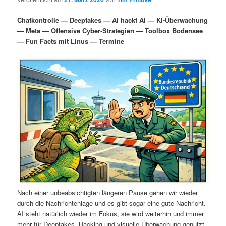
i
s
m
u
n
n
Chatkontrolle — Deepfakes — AI hackt AI — KI-Überwachung
g
a
— Meta — Offensive Cyber-Strategien — Toolbox Bodensee
ä
n
e
v
— Fun Facts mit Linus — Termine
n
i
r
d
g
a
e
ä
t
i
n
r
o
n
I
e
n
n
h
I
a
n
Nach einer unbeabsichtigten längeren Pause gehen wir wieder
durch die Nachrichtenlage und es gibt sogar eine gute Nachricht.
l
h
AI steht natürlich wieder im Fokus, sie wird weiterhin und immer
mehr für Deepfakes, Hacking und visuelle Überwachung genutzt.