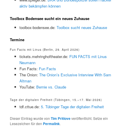
aktiv bekämpfen können
Toolbox Bodensee sucht ein neues Zuhause
toolbox-bodensee.de:
Toolbox sucht neues Zuhause
Termine
Fun Facts mit Linus (Berlin, 29. April 2026)
tickets.mehringhoftheater.de:
FUN FACTS mit Linus
Neumann
Fun Facts:
Fun Facts
The Onion:
The Onion’s Exclusive Interview With Sam
Altman
YouTube:
Bernie vs. Claude
Tage der digitalen Freiheit (Tübingen, 15.–17. Mai 2026)
tdf.cttue.de:
5. Tübinger Tage der digitalen Freiheit
Dieser Eintrag wurde von
Tim Pritlove
veröffentlicht. Setze ein
Lesezeichen für den
Permalink
.