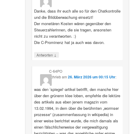
Danke, dass ihr euch alle so für den Chatkontrolle
und die Bildüberwachung einsetzt!
Der monetären Kosten wären gegenüber den
Steuerzahlerinnen, die sie tragen, ansonsten
nicht zu verantworten. :)
Die C-Prominenz hat ja auch was davon.
↓
Antworten
C-64PO
schrieb
am
26. März 2026 um 00:15 Uhr
:
was den ’spiegel‘-artikel betrifft, den manche hier
über den grünenn klee loben, empfehle die lektüre
des artikels aus eben jenem magazin vom
13.02.1994, in dem über die berühmten „wormser
prozesse“ (zusammenfassung in wikipedia) in
einer weise berichtet wurde, die mich damals als
einen fälschlicherweise der vergewaltigung
bezichtigten – was das angebliche opfer einige