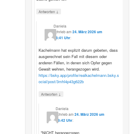
↓
Antworten
Daniela
schrieb
am
24. März 2026 um
08:41 Uhr
:
Kachelmann hat explizit darum gebeten, dass
ausgerechnet sein Fall mit diesem oder
anderen Fällen, in denen sich Opfer gegen
Gewalt wehren, herangezogen wird.
https://bsky.app/profile/realkachelmann.bsky.s
ocial/post/3mhl4p43g622b
↓
Antworten
Daniela
schrieb
am
24. März 2026 um
08:42 Uhr
:
*NICHT herangezogen